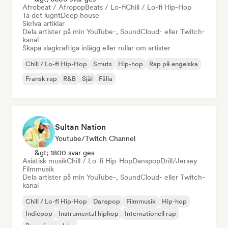
Afrobeat / Afropop
Beats / Lo-fi
Chill / Lo-fi Hip-Hop
Ta det lugnt
Deep house
Skriva artiklar
Dela artister på min YouTube-, SoundCloud- eller Twitch-
kanal
Skapa slagkraftiga inlägg eller rullar om artister
Chill / Lo-fi Hip-Hop
Smuts
Hip-hop
Rap på engelska
Fransk rap
R&B
Själ
Fälla
Sultan Nation
Youtube/Twitch Channel
&gt; 1800 svar ges
Asiatisk musik
Chill / Lo-fi Hip-Hop
Danspop
Drill/Jersey
Filmmusik
Dela artister på min YouTube-, SoundCloud- eller Twitch-
kanal
Chill / Lo-fi Hip-Hop
Danspop
Filmmusik
Hip-hop
Indiepop
Instrumental hiphop
Internationell rap
Rap på engelska