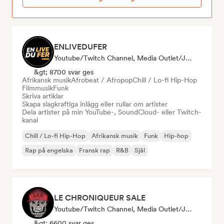
ENLIVEDUFER
Youtube/Twitch Channel, Media Outlet/Journalist, Influencer I Sociala Medier
&gt; 8700 svar ges
Afrikansk musik
Afrobeat / Afropop
Chill / Lo-fi Hip-Hop
Filmmusik
Funk
Skriva artiklar
Skapa slagkraftiga inlägg eller rullar om artister
Dela artister på min YouTube-, SoundCloud- eller Twitch-
kanal
Chill / Lo-fi Hip-Hop
Afrikansk musik
Funk
Hip-hop
Rap på engelska
Fransk rap
R&B
Själ
LE CHRONIQUEUR SALE
Youtube/Twitch Channel, Media Outlet/Journalist, Influencer I Sociala Medier
&gt; 6600 svar ges