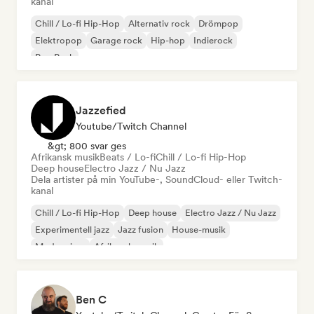
kanal
Chill / Lo-fi Hip-Hop
Alternativ rock
Drömpop
Elektropop
Garage rock
Hip-hop
Indierock
Pop Punk
Jazzefied
Youtube/Twitch Channel
&gt; 800 svar ges
Afrikansk musik
Beats / Lo-fi
Chill / Lo-fi Hip-Hop
Deep house
Electro Jazz / Nu Jazz
Dela artister på min YouTube-, SoundCloud- eller Twitch-
kanal
Chill / Lo-fi Hip-Hop
Deep house
Electro Jazz / Nu Jazz
Experimentell jazz
Jazz fusion
House-musik
Modern jazz
Afrikansk musik
Ben C