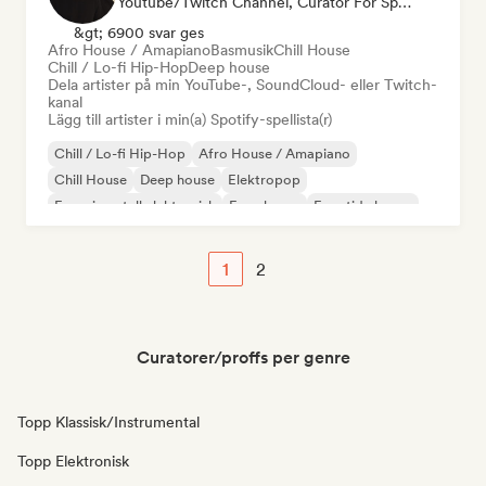
Youtube/Twitch Channel, Curator För Spellistor
&gt; 6900 svar ges
Afro House / Amapiano
Basmusik
Chill House
Chill / Lo-fi Hip-Hop
Deep house
Dela artister på min YouTube-, SoundCloud- eller Twitch-
kanal
Lägg till artister i min(a) Spotify-spellista(r)
Chill / Lo-fi Hip-Hop
Afro House / Amapiano
Chill House
Deep house
Elektropop
Experimentell elektronisk
Fransk pop
Framtida house
1
2
Curatorer/proffs per genre
Topp Klassisk/Instrumental
Topp Elektronisk