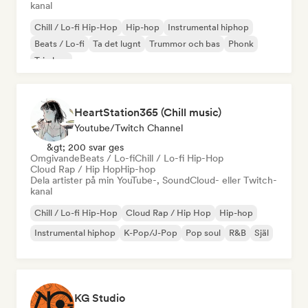
kanal
Chill / Lo-fi Hip-Hop
Hip-hop
Instrumental hiphop
Beats / Lo-fi
Ta det lugnt
Trummor och bas
Phonk
Trip hop
HeartStation365 (Chill music)
Youtube/Twitch Channel
&gt; 200 svar ges
Omgivande
Beats / Lo-fi
Chill / Lo-fi Hip-Hop
Cloud Rap / Hip Hop
Hip-hop
Dela artister på min YouTube-, SoundCloud- eller Twitch-
kanal
Chill / Lo-fi Hip-Hop
Cloud Rap / Hip Hop
Hip-hop
Instrumental hiphop
K-Pop/J-Pop
Pop soul
R&B
Själ
KG Studio