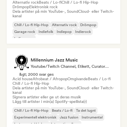
Alternativ rock
Beats / Lo-fi
Chill / Lo-fi Hip-Hop
Drömpop
Elektronisk rock
Dela artister på min YouTube-, SoundCloud- eller Twitch-
kanal
Chill / Lo-fi Hip-Hop
Alternativ rock
Drömpop
Garage rock
Indiefolk
Indiepop
Indierock
Lofi sovrum
Millennium Jazz Music
Youtube/Twitch Channel, Etikett, Curator För Spellistor
&gt; 2000 svar ges
Acid house
Afrobeat / Afropop
Omgivande
Beats / Lo-fi
Chill / Lo-fi Hip-Hop
Dela artister på min YouTube-, SoundCloud- eller Twitch-
kanal
Signera artister eller ge ut deras musik
Lägg till artister i min(a) Spotify-spellista(r)
Chill / Lo-fi Hip-Hop
Beats / Lo-fi
Ta det lugnt
Experimentell elektronisk
Jazz fusion
Instrumental
Instrumental hiphop
Internationell rap