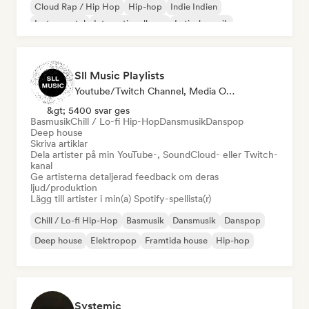
Cloud Rap / Hip Hop
Hip-hop
Indie Indien
Instrumental
Internationell pop
Latinsk musik
Sll Music Playlists
Youtube/Twitch Channel, Media Outlet/Journalist, Curator För Spellistor, Ljudexpert
&gt; 5400 svar ges
Basmusik
Chill / Lo-fi Hip-Hop
Dansmusik
Danspop
Deep house
Skriva artiklar
Dela artister på min YouTube-, SoundCloud- eller Twitch-
kanal
Ge artisterna detaljerad feedback om deras
ljud/produktion
Lägg till artister i min(a) Spotify-spellista(r)
Chill / Lo-fi Hip-Hop
Basmusik
Dansmusik
Danspop
Deep house
Elektropop
Framtida house
Hip-hop
Systemic