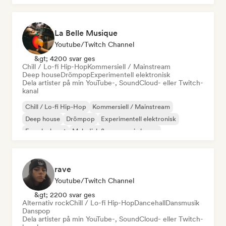
La Belle Musique
Youtube/Twitch Channel
&gt; 4200 svar ges
Chill / Lo-fi Hip-Hop
Kommersiell / Mainstream
Deep house
Drömpop
Experimentell elektronisk
Dela artister på min YouTube-, SoundCloud- eller Twitch-
kanal
Chill / Lo-fi Hip-Hop
Kommersiell / Mainstream
Deep house
Drömpop
Experimentell elektronisk
Franska huset
Melodisk & progressiv house
Nu-disco/Italo
rave
Youtube/Twitch Channel
&gt; 2200 svar ges
Alternativ rock
Chill / Lo-fi Hip-Hop
Dancehall
Dansmusik
Danspop
Dela artister på min YouTube-, SoundCloud- eller Twitch-