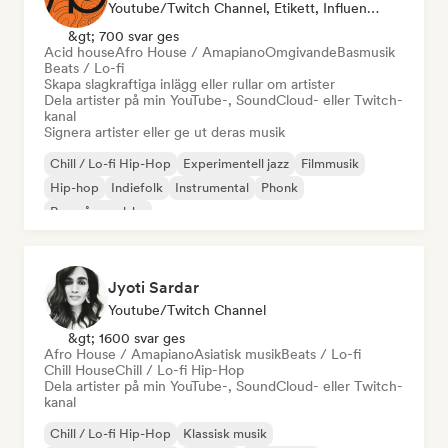
Youtube/Twitch Channel, Etikett, Influencer I Sociala Medier
&gt; 700 svar ges
Acid house
Afro House / Amapiano
Omgivande
Basmusik
Beats / Lo-fi
Skapa slagkraftiga inlägg eller rullar om artister
Dela artister på min YouTube-, SoundCloud- eller Twitch-
kanal
Signera artister eller ge ut deras musik
Chill / Lo-fi Hip-Hop
Experimentell jazz
Filmmusik
Hip-hop
Indiefolk
Instrumental
Phonk
Rap på engelska
Jyoti Sardar
Youtube/Twitch Channel
&gt; 1600 svar ges
Afro House / Amapiano
Asiatisk musik
Beats / Lo-fi
Chill House
Chill / Lo-fi Hip-Hop
Dela artister på min YouTube-, SoundCloud- eller Twitch-
kanal
Chill / Lo-fi Hip-Hop
Klassisk musik