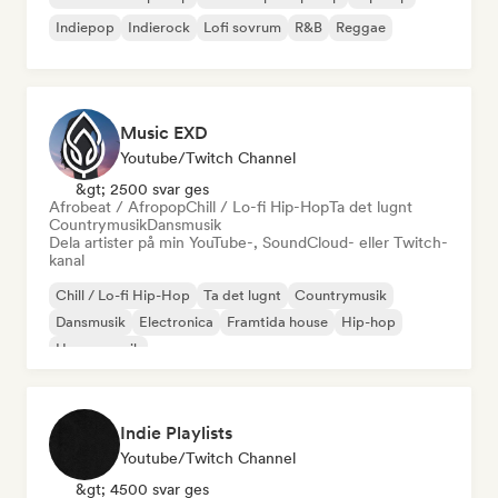
Indiepop
Indierock
Lofi sovrum
R&B
Reggae
Music EXD
Youtube/Twitch Channel
&gt; 2500 svar ges
Afrobeat / Afropop
Chill / Lo-fi Hip-Hop
Ta det lugnt
Countrymusik
Dansmusik
Dela artister på min YouTube-, SoundCloud- eller Twitch-
kanal
Chill / Lo-fi Hip-Hop
Ta det lugnt
Countrymusik
Dansmusik
Electronica
Framtida house
Hip-hop
House-musik
Indie Playlists
Youtube/Twitch Channel
&gt; 4500 svar ges