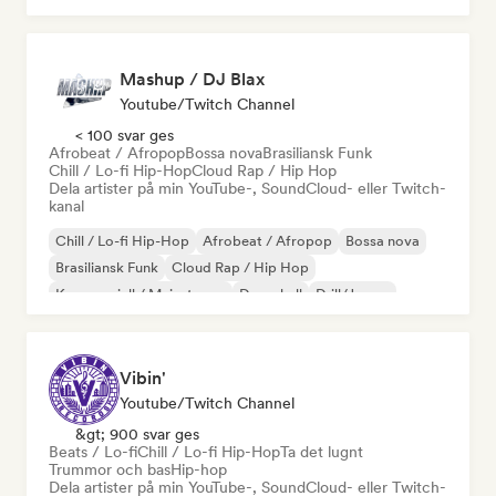
Mashup / DJ Blax
Youtube/Twitch Channel
< 100 svar ges
Afrobeat / Afropop
Bossa nova
Brasiliansk Funk
Chill / Lo-fi Hip-Hop
Cloud Rap / Hip Hop
Dela artister på min YouTube-, SoundCloud- eller Twitch-
kanal
Chill / Lo-fi Hip-Hop
Afrobeat / Afropop
Bossa nova
Brasiliansk Funk
Cloud Rap / Hip Hop
Kommersiell / Mainstream
Dancehall
Drill/Jersey
Vibin'
Youtube/Twitch Channel
&gt; 900 svar ges
Beats / Lo-fi
Chill / Lo-fi Hip-Hop
Ta det lugnt
Trummor och bas
Hip-hop
Dela artister på min YouTube-, SoundCloud- eller Twitch-