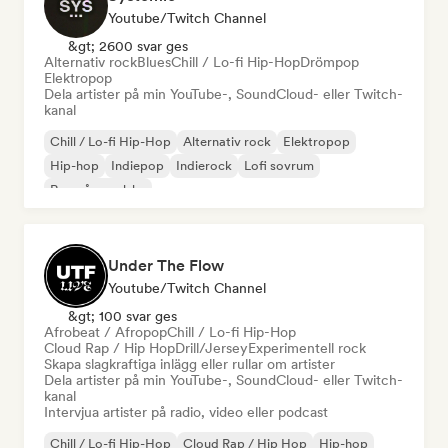
Youtube/Twitch Channel
&gt; 2600 svar ges
Alternativ rock
Blues
Chill / Lo-fi Hip-Hop
Drömpop
Elektropop
Dela artister på min YouTube-, SoundCloud- eller Twitch-
kanal
Chill / Lo-fi Hip-Hop
Alternativ rock
Elektropop
Hip-hop
Indiepop
Indierock
Lofi sovrum
Rap på engelska
Under The Flow
Youtube/Twitch Channel
&gt; 100 svar ges
Afrobeat / Afropop
Chill / Lo-fi Hip-Hop
Cloud Rap / Hip Hop
Drill/Jersey
Experimentell rock
Skapa slagkraftiga inlägg eller rullar om artister
Dela artister på min YouTube-, SoundCloud- eller Twitch-
kanal
Intervjua artister på radio, video eller podcast
Chill / Lo-fi Hip-Hop
Cloud Rap / Hip Hop
Hip-hop