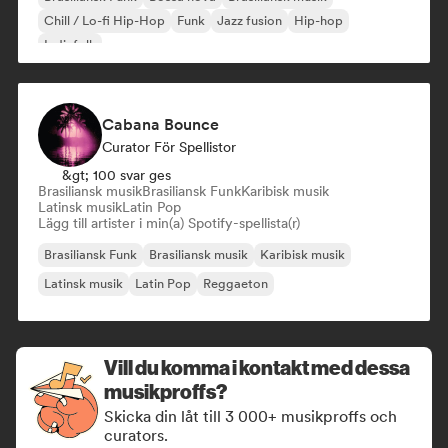
Chill / Lo-fi Hip-Hop
Funk
Jazz fusion
Hip-hop
Indiefolk
Cabana Bounce
Curator För Spellistor
&gt; 100 svar ges
Brasiliansk musik
Brasiliansk Funk
Karibisk musik
Latinsk musik
Latin Pop
Lägg till artister i min(a) Spotify-spellista(r)
Brasiliansk Funk
Brasiliansk musik
Karibisk musik
Latinsk musik
Latin Pop
Reggaeton
Vill du komma i kontakt med dessa
musikproffs?
Skicka din låt till 3 000+ musikproffs och
curators.