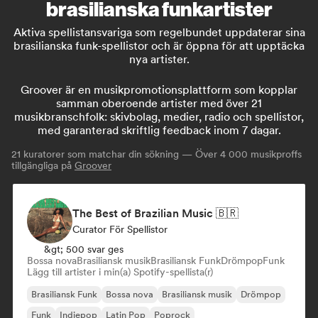
brasilianska funkartister
Aktiva spellistansvariga som regelbundet uppdaterar sina
brasilianska funk-spellistor och är öppna för att upptäcka
nya artister.
Groover är en musikpromotionsplattform som kopplar
samman oberoende artister med över 21
musikbranschfolk: skivbolag, medier, radio och spellistor,
med garanterad skriftlig feedback inom 7 dagar.
21
kuratorer som matchar din sökning — Över 4 000 musikproffs
tillgängliga på
Groover
The Best of Brazilian Music 🇧🇷
Curator För Spellistor
&gt; 500 svar ges
Bossa nova
Brasiliansk musik
Brasiliansk Funk
Drömpop
Funk
Lägg till artister i min(a) Spotify-spellista(r)
Brasiliansk Funk
Bossa nova
Brasiliansk musik
Drömpop
Funk
Indiepop
Latin Pop
Poprock