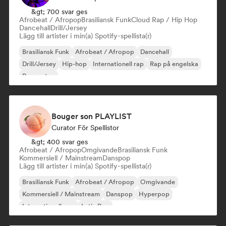
&gt; 700 svar ges
Afrobeat / Afropop
Brasiliansk Funk
Cloud Rap / Hip Hop
Dancehall
Drill/Jersey
Lägg till artister i min(a) Spotify-spellista(r)
Brasiliansk Funk
Afrobeat / Afropop
Dancehall
Drill/Jersey
Hip-hop
Internationell rap
Rap på engelska
Reggaeton
Bouger son PLAYLIST
Curator För Spellistor
&gt; 400 svar ges
Afrobeat / Afropop
Omgivande
Brasiliansk Funk
Kommersiell / Mainstream
Danspop
Lägg till artister i min(a) Spotify-spellista(r)
Brasiliansk Funk
Afrobeat / Afropop
Omgivande
Kommersiell / Mainstream
Danspop
Hyperpop
Internationell pop
Latin Pop