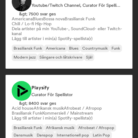
Youtube/Twitch Channel, Curator För Spellistor
&gt; 7500 svar ges
Americana
Blues
Bossa nova
Brasiliansk Funk
Chill / Lo-fi Hip-Hop
Dela artister på min YouTube-, SoundCloud- eller Twitch-
kanal
Lägg till artister i min(a) Spotify-spellista(r)
Brasiliansk Funk
Americana
Blues
Countrymusik
Funk
Modern jazz
Sångare och låtskrivare
Själ
Playsify
Curator För Spellistor
&gt; 8400 svar ges
Acid house
Afrikansk musik
Afrobeat / Afropop
Brasiliansk Funk
Kommersiell / Mainstream
Lägg till artister i min(a) Spotify-spellista(r)
Brasiliansk Funk
Afrikansk musik
Afrobeat / Afropop
Dansmusik
Danspop
Internationell pop
Latin Pop