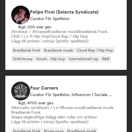
Felipe Fivel (Selecta Syndicate)
Curator För Spellistor
&gt; 200 svar ges
Afrobeat / Afropop
Brasiliansk musik
Brasiliansk Funk
Chill / Lo-fi Hip-Hop
Cloud Rap / Hip Hop
Lägg till artister i min(a) Spotify-spellista(r)
Brasiliansk Funk
Brasiliansk musik
Cloud Rap / Hip Hop
Drill/Jersey
Smuts
Hip-hop
Internationell rap
R&B
Four Corners
Curator För Spellistor, Influencer I Sociala Medier
&gt; 4700 svar ges
Alternativ rock
Beats / Lo-fi
Bossa nova
Brasiliansk musik
Brasiliansk Funk
Skapa slagkraftiga inlägg eller rullar om artister
Lägg till artister i min(a) Spotify-spellista(r)
Brasiliansk Funk
Bossa nova
Brasiliansk musik