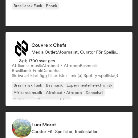
Brasiliansk Funk
Phonk
Couvre x Chefs
Media Outlet/Journalist, Curator För Spellistor
&gt; 1700 svar ges
Afrikansk musik
Afrobeat / Afropop
Basmusik
Brasiliansk Funk
Dancehall
Skriva artiklar
Lägg till artister i min(a) Spotify-spellista(r)
Brasiliansk Funk
Basmusik
Experimentell elektronisk
Afrikansk musik
Afrobeat / Afropop
Dancehall
Drill/Jersey
Trummor och bas
Luci Moret
Curator För Spellistor, Radiostation