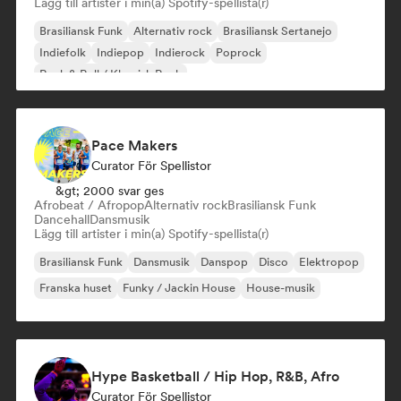
Lägg till artister i min(a) Spotify-spellista(r)
Brasiliansk Funk
Alternativ rock
Brasiliansk Sertanejo
Indiefolk
Indiepop
Indierock
Poprock
Rock & Roll / Klassisk Rock
Pace Makers
Curator För Spellistor
&gt; 2000 svar ges
Afrobeat / Afropop
Alternativ rock
Brasiliansk Funk
Dancehall
Dansmusik
Lägg till artister i min(a) Spotify-spellista(r)
Brasiliansk Funk
Dansmusik
Danspop
Disco
Elektropop
Franska huset
Funky / Jackin House
House-musik
Hype Basketball / Hip Hop, R&B, Afro
Curator För Spellistor