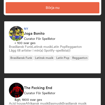
Börja nu
NY
Joga Bonito
Curator För Spellistor
< 100 svar ges
Brasiliansk Funk
Latinsk musik
Latin Pop
Reggaeton
Lägg till artister i min(a) Spotify-spellista(r)
Brasiliansk Funk
Latinsk musik
Latin Pop
Reggaeton
The Fxcking End
Curator För Spellistor
&gt; 1800 svar ges
Acid house
Afrikansk musik
Basmusik
Brasiliansk musik