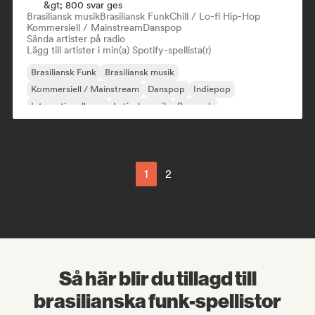
&gt; 800 svar ges
Brasiliansk musik
Brasiliansk Funk
Chill / Lo-fi Hip-Hop
Kommersiell / Mainstream
Danspop
Sända artister på radio
Lägg till artister i min(a) Spotify-spellista(r)
Brasiliansk Funk
Brasiliansk musik
Kommersiell / Mainstream
Danspop
Indiepop
Internationell pop
Latinsk musik
Poprock
1
2
Så här blir du tillagd till
brasilianska funk-spellistor