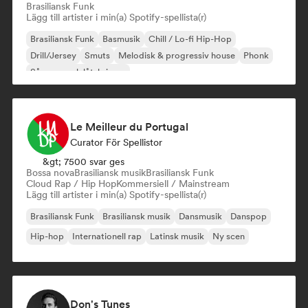
Brasiliansk Funk
Lägg till artister i min(a) Spotify-spellista(r)
Brasiliansk Funk
Basmusik
Chill / Lo-fi Hip-Hop
Drill/Jersey
Smuts
Melodisk & progressiv house
Phonk
Sångare och låtskrivare
Le Meilleur du Portugal
Curator För Spellistor
&gt; 7500 svar ges
Bossa nova
Brasiliansk musik
Brasiliansk Funk
Cloud Rap / Hip Hop
Kommersiell / Mainstream
Lägg till artister i min(a) Spotify-spellista(r)
Brasiliansk Funk
Brasiliansk musik
Dansmusik
Danspop
Hip-hop
Internationell rap
Latinsk musik
Ny scen
Don's Tunes