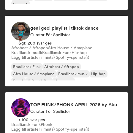
Poprock
geal geol playlist | tiktok dance
Curator För Spellistor
&gt; 200 svar ges
Afrobeat / Afropop
Afro House / Amapiano
Brasiliansk musik
Brasiliansk Funk
Hip-hop
Lägg till artister i min(a) Spotify-spellista(r)
Brasiliansk Funk
Afrobeat / Afropop
Afro House / Amapiano
Brasiliansk musik
Hip-hop
Phonk
K-Pop/J-Pop
Urban pop
TOP FUNK/PHONK APRIL 2026 by Akuma Records
Curator För Spellistor
< 100 svar ges
Brasiliansk Funk
Phonk
Lägg till artister i min(a) Spotify-spellista(r)