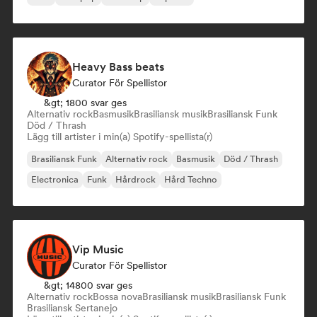
Heavy Bass beats
Curator För Spellistor
&gt; 1800 svar ges
Alternativ rock
Basmusik
Brasiliansk musik
Brasiliansk Funk
Död / Thrash
Lägg till artister i min(a) Spotify-spellista(r)
Brasiliansk Funk
Alternativ rock
Basmusik
Död / Thrash
Electronica
Funk
Hårdrock
Hård Techno
Vip Music
Curator För Spellistor
&gt; 14800 svar ges
Alternativ rock
Bossa nova
Brasiliansk musik
Brasiliansk Funk
Brasiliansk Sertanejo