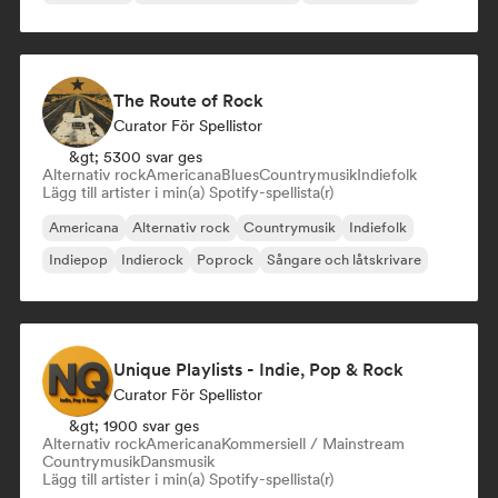
The Route of Rock
Curator För Spellistor
&gt; 5300 svar ges
Alternativ rock
Americana
Blues
Countrymusik
Indiefolk
Lägg till artister i min(a) Spotify-spellista(r)
Americana
Alternativ rock
Countrymusik
Indiefolk
Indiepop
Indierock
Poprock
Sångare och låtskrivare
Unique Playlists - Indie, Pop & Rock
Curator För Spellistor
&gt; 1900 svar ges
Alternativ rock
Americana
Kommersiell / Mainstream
Countrymusik
Dansmusik
Lägg till artister i min(a) Spotify-spellista(r)