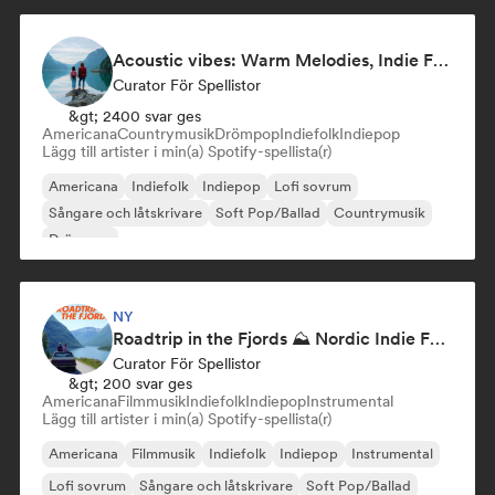
Acoustic vibes: Warm Melodies, Indie Folk & Singer-Songwriter 🏞️
Curator För Spellistor
&gt; 2400 svar ges
Americana
Countrymusik
Drömpop
Indiefolk
Indiepop
Lägg till artister i min(a) Spotify-spellista(r)
Americana
Indiefolk
Indiepop
Lofi sovrum
Sångare och låtskrivare
Soft Pop/Ballad
Countrymusik
Drömpop
NY
Roadtrip in the Fjords ⛰️ Nordic Indie Folk & Singer-Songwriter
Curator För Spellistor
&gt; 200 svar ges
Americana
Filmmusik
Indiefolk
Indiepop
Instrumental
Lägg till artister i min(a) Spotify-spellista(r)
Americana
Filmmusik
Indiefolk
Indiepop
Instrumental
Lofi sovrum
Sångare och låtskrivare
Soft Pop/Ballad