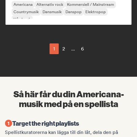
Americana
Alternativ rock
Kommersiell / Mainstream
Countrymusik
Dansmusik
Danspop
Elektropop
Hårdrock
1
2
...
6
Så här får du din Americana-
musik med på en spellista
Target the right playlists
Spellistkuratorerna kan lägga till din låt, dela den på