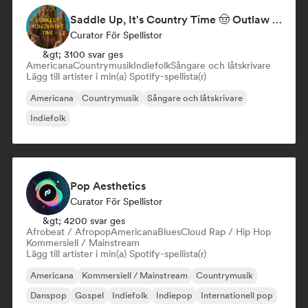
Saddle Up, It's Country Time 🤠 Outlaw Country, Americana & Country Rock
Curator För Spellistor
&gt; 3100 svar ges
Americana
Countrymusik
Indiefolk
Sångare och låtskrivare
Lägg till artister i min(a) Spotify-spellista(r)
Americana
Countrymusik
Sångare och låtskrivare
Indiefolk
Pop Aesthetics
Curator För Spellistor
&gt; 4200 svar ges
Afrobeat / Afropop
Americana
Blues
Cloud Rap / Hip Hop
Kommersiell / Mainstream
Lägg till artister i min(a) Spotify-spellista(r)
Americana
Kommersiell / Mainstream
Countrymusik
Danspop
Gospel
Indiefolk
Indiepop
Internationell pop