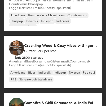
Afrobeat / Afropop
Americana
Kommersiell / Mainstream
Countrymusik
Danspop
Lägg till artister i min(a) Spotify-spellista(r)
Americana
Kommersiell / Mainstream
Countrymusik
Danspop
Indiefolk
Indiepop
Indierock
Internationell pop
Crackling Wood & Cozy Vibes 🔥 Singer-Songwriter, Dream Pop & Bedroom Pop
Curator För Spellistor
&gt; 2800 svar ges
Americana
Blues
Bossa nova
Kristen musik
Countrymusik
Lägg till artister i min(a) Spotify-spellista(r)
Americana
Blues
Indiefolk
Indiepop
Ny scen
Pop soul
R&B
Sångare och låtskrivare
Campfire & Chill Serenades 🔥 Indie Folk, Acoustic & Singer-Songwriter