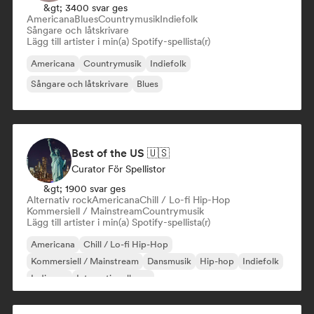
&gt; 3400 svar ges
Americana
Blues
Countrymusik
Indiefolk
Sångare och låtskrivare
Lägg till artister i min(a) Spotify-spellista(r)
Americana
Countrymusik
Indiefolk
Sångare och låtskrivare
Blues
Best of the US 🇺🇸
Curator För Spellistor
&gt; 1900 svar ges
Alternativ rock
Americana
Chill / Lo-fi Hip-Hop
Kommersiell / Mainstream
Countrymusik
Lägg till artister i min(a) Spotify-spellista(r)
Americana
Chill / Lo-fi Hip-Hop
Kommersiell / Mainstream
Dansmusik
Hip-hop
Indiefolk
Indiepop
Internationell pop