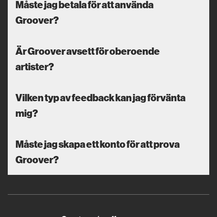
Måste jag betala för att använda
Groover?
Är Groover avsett för oberoende
artister?
Vilken typ av feedback kan jag förvänta
mig?
Måste jag skapa ett konto för att prova
Groover?