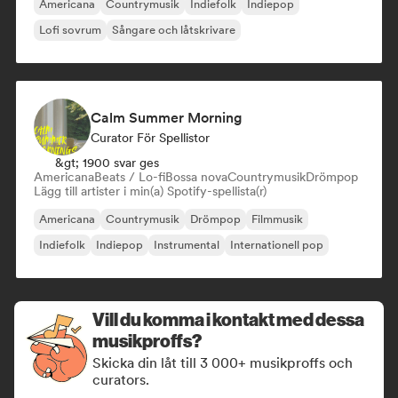
Americana
Countrymusik
Indiefolk
Indiepop
Lofi sovrum
Sångare och låtskrivare
Calm Summer Morning
Curator För Spellistor
&gt; 1900 svar ges
Americana
Beats / Lo-fi
Bossa nova
Countrymusik
Drömpop
Lägg till artister i min(a) Spotify-spellista(r)
Americana
Countrymusik
Drömpop
Filmmusik
Indiefolk
Indiepop
Instrumental
Internationell pop
Vill du komma i kontakt med dessa
musikproffs?
Skicka din låt till 3 000+ musikproffs och
curators.