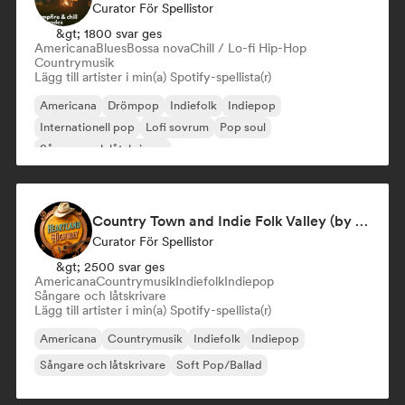
Curator För Spellistor
&gt; 1800 svar ges
Americana
Blues
Bossa nova
Chill / Lo-fi Hip-Hop
Countrymusik
Lägg till artister i min(a) Spotify-spellista(r)
Americana
Drömpop
Indiefolk
Indiepop
Internationell pop
Lofi sovrum
Pop soul
Sångare och låtskrivare
Country Town and Indie Folk Valley (by Heartland Highway)
Curator För Spellistor
&gt; 2500 svar ges
Americana
Countrymusik
Indiefolk
Indiepop
Sångare och låtskrivare
Lägg till artister i min(a) Spotify-spellista(r)
Americana
Countrymusik
Indiefolk
Indiepop
Sångare och låtskrivare
Soft Pop/Ballad