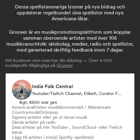
Dessa spellistansvariga lyssnar på nya bidrag och
uppdaterar regelbundet sina spellistor med nya
Americana-låtar.
Groover är en musikpromotionsplattform som kopplar
samman oberoende artister med över 106
musikbranschfolk: skivbolag, medier, radio och spellistor,
med garanterad skriftlig feedback inom 7 dagar.
106
kuratorer som matchar din sökning — Över 4 000
musikproffs tillgängliga på
Groover
Indie Folk Central
Youtube/Twitch Channel, Etikett, Curator För Spellistor, Radiostation
&gt; 8500 svar ges
Americana
Kristen musik
Kommersiell / Mainstream
Countrymusik
Drömpop
Signera artister eller ge ut deras musik
Sända artister på radio
Dela artister på min YouTube-, SoundCloud- eller Twitch-
kanal
Lägg till artister i min(a) Spotify-spellista(r)