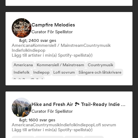
Campfire Melodies
Curator För Spellistor
&gt; 2400 svar ges
Americana
Kommersiell / Mainstream
Countrymusik
Indiefolk
Indiepop
Lägg till artister i min(a) Spotify-spellista(r)
Americana
Kommersiell / Mainstream
Countrymusik
Indiefolk
Indiepop
Lofi sovrum
Sångare och låtskrivare
Soft Pop/Ballad
Hike and Fresh Air 🏞️ Trail-Ready Indie Folk & Acoustic
Curator För Spellistor
&gt; 1600 svar ges
Americana
Countrymusik
Indiefolk
Indiepop
Lofi sovrum
Lägg till artister i min(a) Spotify-spellista(r)