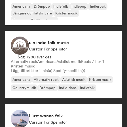
Americana
Drömpop
Indiefolk
Indiepop
Indierock
Sångare och låtskrivare
Kristen musik
Kommersiell / Mainstream
u n indie folk music
Curator För Spellistor
&gt; 7200 svar ges
Alternativ rock
Americana
Asiatisk musik
Beats / Lo-fi
Kristen musik
Lägg till artister i min(a) Spotify-spellista(r)
Americana
Alternativ rock
Asiatisk musik
Kristen musik
Countrymusik
Drömpop
Indie-dans
Indiefolk
I just wanna folk
Curator För Spellistor