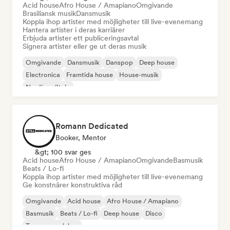
Acid house
Afro House / Amapiano
Omgivande
Brasiliansk musik
Dansmusik
Koppla ihop artister med möjligheter till live-evenemang
Hantera artister i deras karriärer
Erbjuda artister ett publiceringsavtal
Signera artister eller ge ut deras musik
Omgivande
Dansmusik
Danspop
Deep house
Electronica
Framtida house
House-musik
Nu-disco/Italo
Romann Dedicated
Booker, Mentor
&gt; 100 svar ges
Acid house
Afro House / Amapiano
Omgivande
Basmusik
Beats / Lo-fi
Koppla ihop artister med möjligheter till live-evenemang
Ge konstnärer konstruktiva råd
Omgivande
Acid house
Afro House / Amapiano
Basmusik
Beats / Lo-fi
Deep house
Disco
Trummor och bas