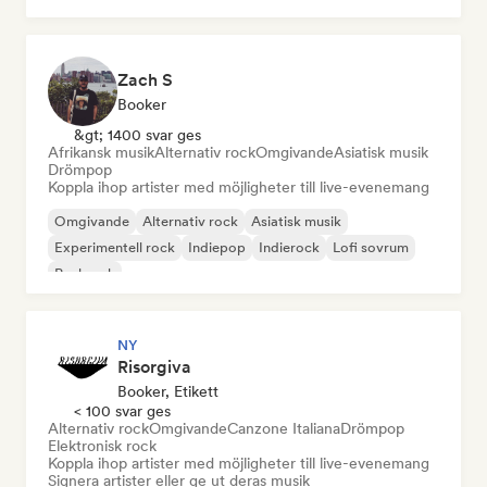
Zach S
Booker
&gt; 1400 svar ges
Afrikansk musik
Alternativ rock
Omgivande
Asiatisk musik
Drömpop
Koppla ihop artister med möjligheter till live-evenemang
Omgivande
Alternativ rock
Asiatisk musik
Experimentell rock
Indiepop
Indierock
Lofi sovrum
Punkrock
NY
Risorgiva
Booker, Etikett
< 100 svar ges
Alternativ rock
Omgivande
Canzone Italiana
Drömpop
Elektronisk rock
Koppla ihop artister med möjligheter till live-evenemang
Signera artister eller ge ut deras musik