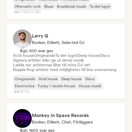
Alternativ rock
Blues
Brasiliansk musik
Ta det lugnt
Klassisk musik
Larry G
Booker, Etikett, Selected DJ
&gt; 500 svar ges
Acid house
Omgivande
Ta det lugnt
Deep house
Disco
Signera artister eller ge ut deras musik
Ladda ner artisternas låtar till mina DJ-set
Koppla ihop artister med möjligheter till live-evenemang
Omgivande
Acid house
Deep house
Disco
Electronica
Funky / Jackin House
House-musik
Minimal
Monkey In Space Records
Booker, Etikett, Chef, Förläggare
&gt; 1600 svar ges