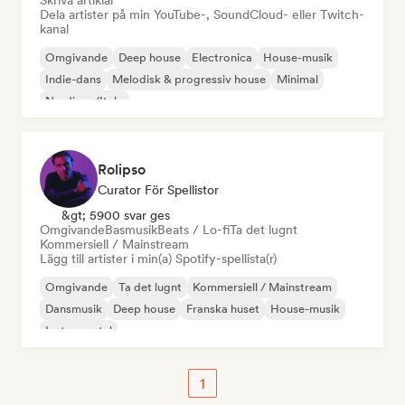
Skriva artiklar
Dela artister på min YouTube-, SoundCloud- eller Twitch-
kanal
Omgivande
Deep house
Electronica
House-musik
Indie-dans
Melodisk & progressiv house
Minimal
Nu-disco/Italo
Rolipso
Curator För Spellistor
&gt; 5900 svar ges
Omgivande
Basmusik
Beats / Lo-fi
Ta det lugnt
Kommersiell / Mainstream
Lägg till artister i min(a) Spotify-spellista(r)
Omgivande
Ta det lugnt
Kommersiell / Mainstream
Dansmusik
Deep house
Franska huset
House-musik
Instrumental
1