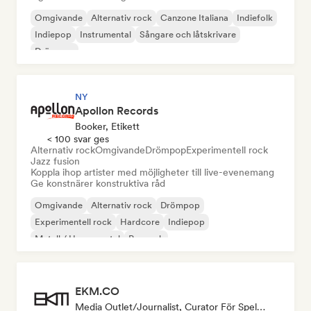
Omgivande
Alternativ rock
Canzone Italiana
Indiefolk
Indiepop
Instrumental
Sångare och låtskrivare
Drömpop
NY
Apollon Records
Booker, Etikett
< 100 svar ges
Alternativ rock
Omgivande
Drömpop
Experimentell rock
Jazz fusion
Koppla ihop artister med möjligheter till live-evenemang
Ge konstnärer konstruktiva råd
Omgivande
Alternativ rock
Drömpop
Experimentell rock
Hardcore
Indiepop
Metall / Heavy metal
Poprock
EKM.CO
Media Outlet/Journalist, Curator För Spellistor