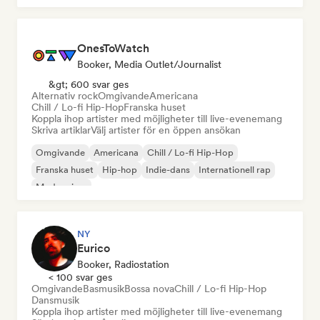
OnesToWatch
Booker, Media Outlet/Journalist
&gt; 600 svar ges
Alternativ rock
Omgivande
Americana
Chill / Lo-fi Hip-Hop
Franska huset
Koppla ihop artister med möjligheter till live-evenemang
Skriva artiklar
Välj artister för en öppen ansökan
Omgivande
Americana
Chill / Lo-fi Hip-Hop
Franska huset
Hip-hop
Indie-dans
Internationell rap
Modern jazz
NY
Eurico
Booker, Radiostation
< 100 svar ges
Omgivande
Basmusik
Bossa nova
Chill / Lo-fi Hip-Hop
Dansmusik
Koppla ihop artister med möjligheter till live-evenemang