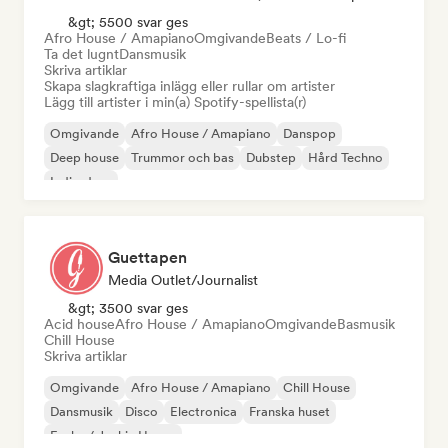
&gt; 5500 svar ges
Afro House / Amapiano
Omgivande
Beats / Lo-fi
Ta det lugnt
Dansmusik
Skriva artiklar
Skapa slagkraftiga inlägg eller rullar om artister
Lägg till artister i min(a) Spotify-spellista(r)
Omgivande
Afro House / Amapiano
Danspop
Deep house
Trummor och bas
Dubstep
Hård Techno
Indie-dans
Guettapen
Media Outlet/Journalist
&gt; 3500 svar ges
Acid house
Afro House / Amapiano
Omgivande
Basmusik
Chill House
Skriva artiklar
Omgivande
Afro House / Amapiano
Chill House
Dansmusik
Disco
Electronica
Franska huset
Funky / Jackin House