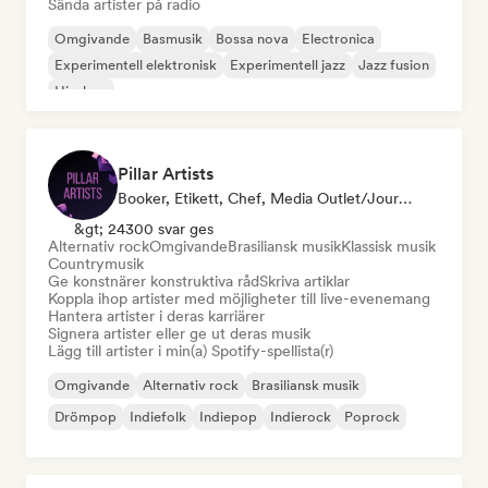
Sända artister på radio
Omgivande
Basmusik
Bossa nova
Electronica
Experimentell elektronisk
Experimentell jazz
Jazz fusion
Hip-hop
Pillar Artists
Booker, Etikett, Chef, Media Outlet/Journalist, Mentor, Curator För Spellistor
&gt; 24300 svar ges
Alternativ rock
Omgivande
Brasiliansk musik
Klassisk musik
Countrymusik
Ge konstnärer konstruktiva råd
Skriva artiklar
Koppla ihop artister med möjligheter till live-evenemang
Hantera artister i deras karriärer
Signera artister eller ge ut deras musik
Lägg till artister i min(a) Spotify-spellista(r)
Omgivande
Alternativ rock
Brasiliansk musik
Drömpop
Indiefolk
Indiepop
Indierock
Poprock