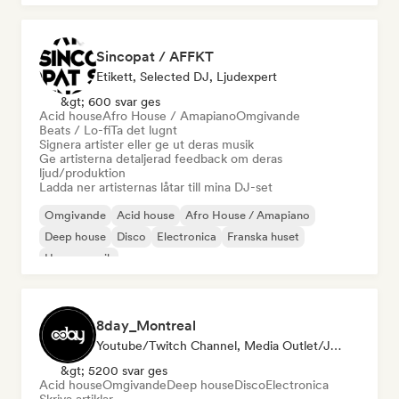
Sincopat / AFFKT
Etikett, Selected DJ, Ljudexpert
&gt; 600 svar ges
Acid house
Afro House / Amapiano
Omgivande
Beats / Lo-fi
Ta det lugnt
Signera artister eller ge ut deras musik
Ge artisterna detaljerad feedback om deras
ljud/produktion
Ladda ner artisternas låtar till mina DJ-set
Omgivande
Acid house
Afro House / Amapiano
Deep house
Disco
Electronica
Franska huset
House-musik
8day_Montreal
Youtube/Twitch Channel, Media Outlet/Journalist
&gt; 5200 svar ges
Acid house
Omgivande
Deep house
Disco
Electronica