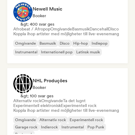
Newell Music
Booker
&gt; 400 svar ges
Afrobeat / Afropop
Omgivande
Basmusik
Dancehall
Disco
Koppla ihop artister med möjligheter till live-evenemang
Omgivande
Basmusik
Disco
Hip-hop
Indiepop
Instrumental
Internationell pop
Latinsk musik
NHL Produções
Booker
&gt; 100 svar ges
Alternativ rock
Omgivande
Ta det lugnt
Experimentell elektronisk
Experimentell rock
Koppla ihop artister med möjligheter till live-evenemang
Omgivande
Alternativ rock
Experimentell rock
Garage rock
Indierock
Instrumental
Pop Punk
Post punk