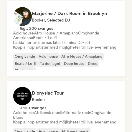
Marjorine / Dark Room in Brooklyn
Booker, Selected DJ
&gt; 200 svar ges
Acid house
Afro House / Amapiano
Omgivande
Americana
Beats / Lo-fi
Ladda ner artisternas låtar till mina DJ-set
Koppla ihop artister med möjligheter till live-evenemang
Omgivande
Acid house
Afro House / Amapiano
Beats / Lo-fi
Ta det lugnt
Deep house
Disco
Electronica
Dionysiac Tour
Booker
< 100 svar ges
Acid house
Afrikansk musik
Alternativ rock
Omgivande
Blues
Koppla ihop artister med möjligheter till live-evenemang
Omgivande
Acid house
Afrikansk musik