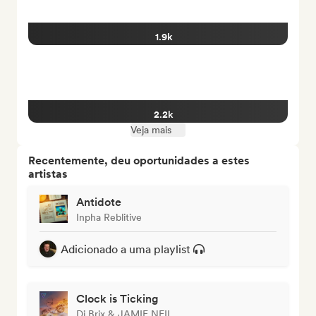
1.9k
2.2k
Veja mais
Recentemente, deu oportunidades a estes
artistas
Antidote
Inpha Reblitive
Adicionado a uma playlist
Clock is Ticking
Dj.Brix & JAMIE NEIL