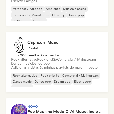
Escrever artigos
Afrobeat / Afropop
Ambiente
Música clássica
Comercial / Mainstream
Country
Dance pop
Drill/Jersey
Hip-hop
Capricorn Music
Playlist
> 200 feedbacks enviados
Rock alternativo
Rock cristão
Comercial / Mainstream
Dance music
Dance pop
Adicionar artistas às minhas playlists de maior impacto
Rock alternativo
Rock cristão
Comercial / Mainstream
Dance music
Dance pop
Dream pop
Electropop
House music
NOVO
Pop Machine Mode 🤖 AI Music, Indie Pop & Dream Pop