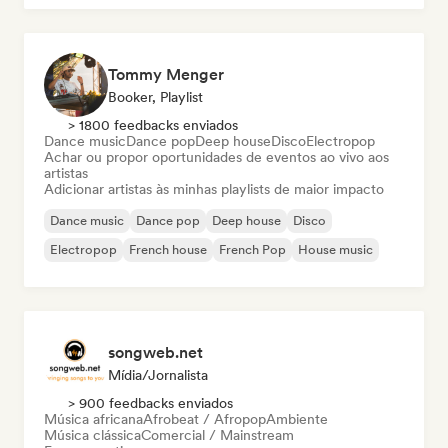
Tommy Menger
Booker, Playlist
> 1800 feedbacks enviados
Dance music
Dance pop
Deep house
Disco
Electropop
Achar ou propor oportunidades de eventos ao vivo aos
artistas
Adicionar artistas às minhas playlists de maior impacto
Dance music
Dance pop
Deep house
Disco
Electropop
French house
French Pop
House music
songweb.net
Mídia/Jornalista
> 900 feedbacks enviados
Música africana
Afrobeat / Afropop
Ambiente
Música clássica
Comercial / Mainstream