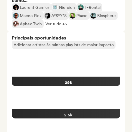
como...
Laurent Garnier
Niereich
F-Rontal
Maceo Plex
A*S*Y*S
Phaxe
Biosphere
Aphex Twin
Ver tudo +3
Principais oportunidades
Adicionar artistas às minhas playlists de maior impacto
298
2.5k