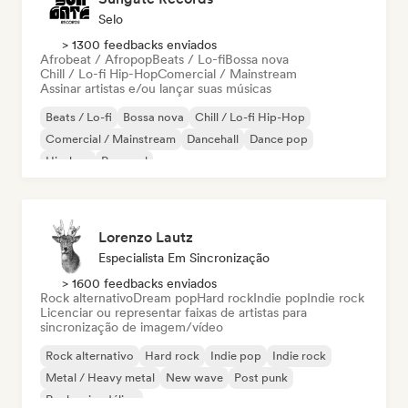
Selo
> 1300 feedbacks enviados
Afrobeat / Afropop
Beats / Lo-fi
Bossa nova
Chill / Lo-fi Hip-Hop
Comercial / Mainstream
Assinar artistas e/ou lançar suas músicas
Beats / Lo-fi
Bossa nova
Chill / Lo-fi Hip-Hop
Comercial / Mainstream
Dancehall
Dance pop
Hip-hop
Pop soul
Lorenzo Lautz
Especialista Em Sincronização
> 1600 feedbacks enviados
Rock alternativo
Dream pop
Hard rock
Indie pop
Indie rock
Licenciar ou representar faixas de artistas para
sincronização de imagem/vídeo
Rock alternativo
Hard rock
Indie pop
Indie rock
Metal / Heavy metal
New wave
Post punk
Rock psicodélico