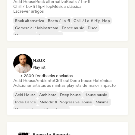
Acid House
Rock alternativo
Beats / Lo-fi
Chill / Lo-fi Hip-Hop
Música clássica
Escrever artigos
Rock alternativo
Beats / Lo-fi
Chill / Lo-fi Hip-Hop
Comercial / Mainstream
Dance music
Disco
Dream pop
House music
N3UX
Playlist
> 2800 feedbacks enviados
Acid House
Ambiente
Chill out
Deep house
Eletrônica
Adicionar artistas às minhas playlists de maior impacto
Acid House
Ambiente
Deep house
House music
Indie Dance
Melodic & Progressive House
Minimal
Organic House / Downtempo
Sungate Records