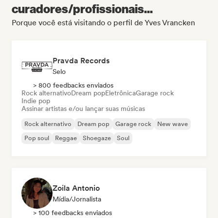
curadores/profissionais...
Porque você está visitando o perfil de Yves Vrancken
Pravda Records
Selo
> 800 feedbacks enviados
Rock alternativo
Dream pop
Eletrônica
Garage rock
Indie pop
Assinar artistas e/ou lançar suas músicas
Rock alternativo
Dream pop
Garage rock
New wave
Pop soul
Reggae
Shoegaze
Soul
Zoila Antonio
Mídia/Jornalista
> 100 feedbacks enviados