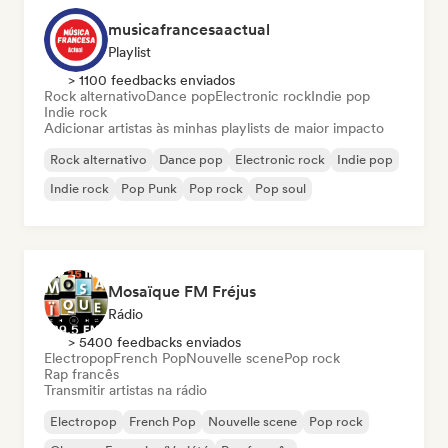
musicafrancesaactual
Playlist
> 1100 feedbacks enviados
Rock alternativo
Dance pop
Electronic rock
Indie pop
Indie rock
Adicionar artistas às minhas playlists de maior impacto
Rock alternativo
Dance pop
Electronic rock
Indie pop
Indie rock
Pop Punk
Pop rock
Pop soul
Mosaïque FM Fréjus
Rádio
> 5400 feedbacks enviados
Electropop
French Pop
Nouvelle scene
Pop rock
Rap francês
Transmitir artistas na rádio
Electropop
French Pop
Nouvelle scene
Pop rock