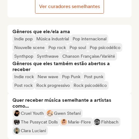
Ver curadores semelhantes
Gêneros que ele/ela ama
Indie pop
Música industrial
Pop internacional
Nouvelle scene
Pop rock
Pop soul
Pop psicodélico
Synthpop
Synthwave
Chanson Française/Variété
Gêneros que eles também estão abertos a
receber
Indie rock
New wave
Pop Punk
Post punk
Post rock
Rock progressivo
Rock psicodélico
Quer receber música semelhante a artistas
como...
Cruel Youth
Gwen Stefani
The Pussycat Dolls
Marie-Flore
Fishbach
Clara Luciani