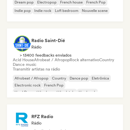
Dream pop
Electropop
French house
French Pop
Indie pop
Indie rock
Lofi bedroom
Nouvelle scene
Radio Saint-Dié
Rádio
> 13400 feedbacks enviados
Acid House
Afrobeat / Afropop
Rock alternativo
Country
Dance music
Transmitir artistas na rádio
Afrobeat / Afropop
Country
Dance pop
Eletrônica
Electronic rock
French Pop
Hard Dance / Hardcore / Hardstyle
Hard rock
RFZ Radio
Rádio