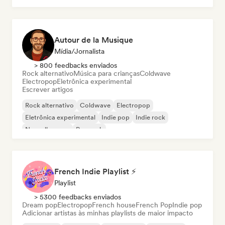
Autour de la Musique
Mídia/Jornalista
> 800 feedbacks enviados
Rock alternativo
Música para crianças
Coldwave
Electropop
Eletrônica experimental
Escrever artigos
Rock alternativo
Coldwave
Electropop
Eletrônica experimental
Indie pop
Indie rock
Nouvelle scene
Pop rock
French Indie Playlist ⚡
Playlist
> 5300 feedbacks enviados
Dream pop
Electropop
French house
French Pop
Indie pop
Adicionar artistas às minhas playlists de maior impacto