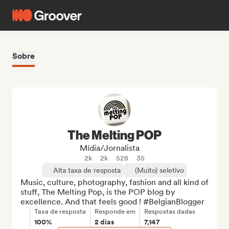
Sobre
The Melting POP
Mídia/Jornalista
2k
2k
528
35
Alta taxa de resposta
(Muito) seletivo
Music, culture, photography, fashion and all kind of 
stuff, The Melting Pop, is the POP blog by 
excellence. And that feels good ! #BelgianBlogger
Taxa de resposta
Responde em
Respostas dadas
100%
2 dias
7,147