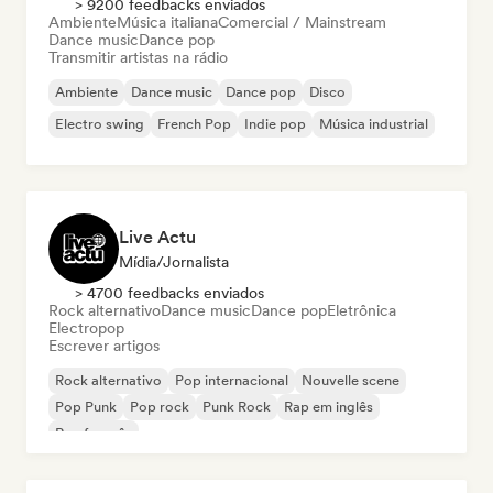
> 9200 feedbacks enviados
Ambiente
Música italiana
Comercial / Mainstream
Dance music
Dance pop
Transmitir artistas na rádio
Ambiente
Dance music
Dance pop
Disco
Electro swing
French Pop
Indie pop
Música industrial
Live Actu
Mídia/Jornalista
> 4700 feedbacks enviados
Rock alternativo
Dance music
Dance pop
Eletrônica
Electropop
Escrever artigos
Rock alternativo
Pop internacional
Nouvelle scene
Pop Punk
Pop rock
Punk Rock
Rap em inglês
Rap francês