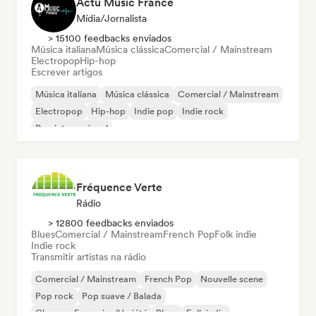
Actu Music France
Mídia/Jornalista
> 15100 feedbacks enviados
Música italiana
Música clássica
Comercial / Mainstream
Electropop
Hip-hop
Escrever artigos
Música italiana
Música clássica
Comercial / Mainstream
Electropop
Hip-hop
Indie pop
Indie rock
Pop internacional
Fréquence Verte
Rádio
> 12800 feedbacks enviados
Blues
Comercial / Mainstream
French Pop
Folk indie
Indie rock
Transmitir artistas na rádio
Comercial / Mainstream
French Pop
Nouvelle scene
Pop rock
Pop suave / Balada
Chanson Française/Variété
Blues
Folk indie