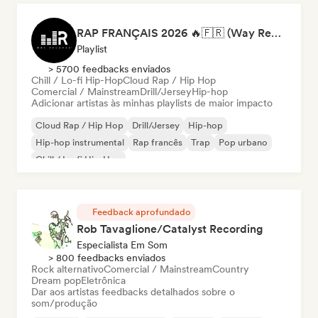
RAP FRANÇAIS 2026 🔥🇫🇷 (Way Records)
Playlist
> 5700 feedbacks enviados
Chill / Lo-fi Hip-Hop
Cloud Rap / Hip Hop
Comercial / Mainstream
Drill/Jersey
Hip-hop
Adicionar artistas às minhas playlists de maior impacto
Cloud Rap / Hip Hop
Drill/Jersey
Hip-hop
Hip-hop instrumental
Rap francês
Trap
Pop urbano
Chill / Lo-fi Hip-Hop
Feedback aprofundado
Rob Tavaglione/Catalyst Recording
Especialista Em Som
> 800 feedbacks enviados
Rock alternativo
Comercial / Mainstream
Country
Dream pop
Eletrônica
Dar aos artistas feedbacks detalhados sobre o
som/produção