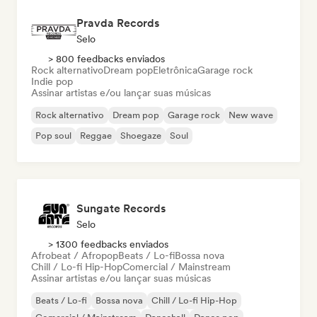
Pravda Records
Selo
> 800 feedbacks enviados
Rock alternativo
Dream pop
Eletrônica
Garage rock
Indie pop
Assinar artistas e/ou lançar suas músicas
Rock alternativo
Dream pop
Garage rock
New wave
Pop soul
Reggae
Shoegaze
Soul
Sungate Records
Selo
> 1300 feedbacks enviados
Afrobeat / Afropop
Beats / Lo-fi
Bossa nova
Chill / Lo-fi Hip-Hop
Comercial / Mainstream
Assinar artistas e/ou lançar suas músicas
Beats / Lo-fi
Bossa nova
Chill / Lo-fi Hip-Hop