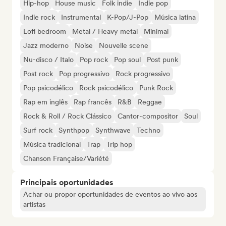
Hip-hop
House music
Folk indie
Indie pop
Indie rock
Instrumental
K-Pop/J-Pop
Música latina
Lofi bedroom
Metal / Heavy metal
Minimal
Jazz moderno
Noise
Nouvelle scene
Nu-disco / Italo
Pop rock
Pop soul
Post punk
Post rock
Pop progressivo
Rock progressivo
Pop psicodélico
Rock psicodélico
Punk Rock
Rap em inglês
Rap francês
R&B
Reggae
Rock & Roll / Rock Clássico
Cantor-compositor
Soul
Surf rock
Synthpop
Synthwave
Techno
Música tradicional
Trap
Trip hop
Chanson Française/Variété
Principais oportunidades
Achar ou propor oportunidades de eventos ao vivo aos
artistas