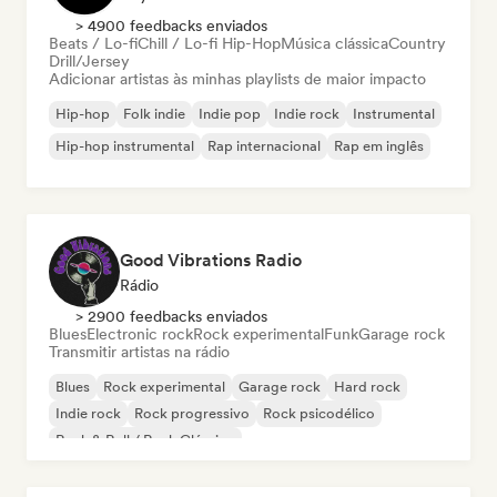
> 4900 feedbacks enviados
Beats / Lo-fi
Chill / Lo-fi Hip-Hop
Música clássica
Country
Drill/Jersey
Adicionar artistas às minhas playlists de maior impacto
Hip-hop
Folk indie
Indie pop
Indie rock
Instrumental
Hip-hop instrumental
Rap internacional
Rap em inglês
Good Vibrations Radio
Rádio
> 2900 feedbacks enviados
Blues
Electronic rock
Rock experimental
Funk
Garage rock
Transmitir artistas na rádio
Blues
Rock experimental
Garage rock
Hard rock
Indie rock
Rock progressivo
Rock psicodélico
Rock & Roll / Rock Clássico