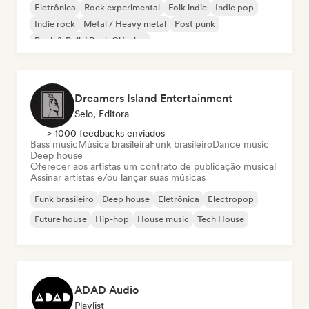
Eletrônica
Rock experimental
Folk indie
Indie pop
Indie rock
Metal / Heavy metal
Post punk
Rock & Roll / Rock Clássico
Dreamers Island Entertainment
Selo, Editora
> 1000 feedbacks enviados
Bass music
Música brasileira
Funk brasileiro
Dance music
Deep house
Oferecer aos artistas um contrato de publicação musical
Assinar artistas e/ou lançar suas músicas
Funk brasileiro
Deep house
Eletrônica
Electropop
Future house
Hip-hop
House music
Tech House
ADAD Audio
Playlist