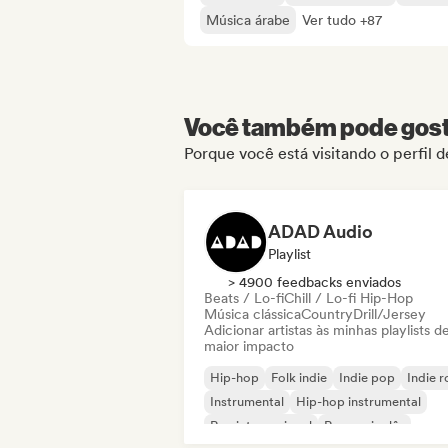
Música árabe
Ver tudo +87
Você também pode gosta
Porque você está visitando o perfil 
ADAD Audio
Playlist
> 4900 feedbacks enviados
Beats / Lo-fi
Chill / Lo-fi Hip-Hop
Música clássica
Country
Drill/Jersey
Adicionar artistas às minhas playlists d
maior impacto
Hip-hop
Folk indie
Indie pop
Indie 
Instrumental
Hip-hop instrumental
Rap internacional
Rap em inglês