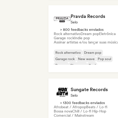
Pravda Records
Selo
> 800 feedbacks enviados
Rock alternativo
Dream pop
Eletrônica
Garage rock
Indie pop
Assinar artistas e/ou lançar suas músic
Rock alternativo
Dream pop
Garage rock
New wave
Pop soul
Reggae
Shoegaze
Soul
Sungate Records
Selo
> 1300 feedbacks enviados
Afrobeat / Afropop
Beats / Lo-fi
Bossa nova
Chill / Lo-fi Hip-Hop
Comercial / Mainstream