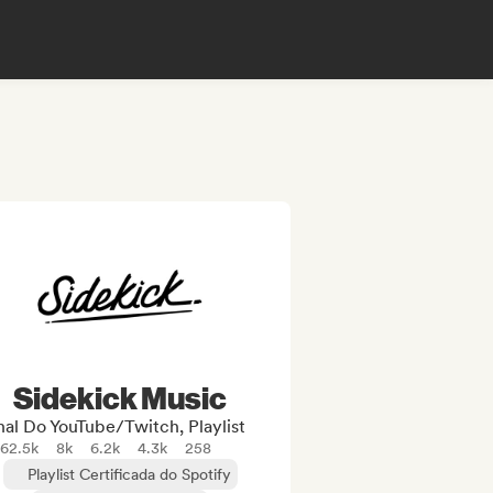
Sidekick Music
al Do YouTube/Twitch, Playlist
162.5k
8k
6.2k
4.3k
258
Playlist Certificada do Spotify