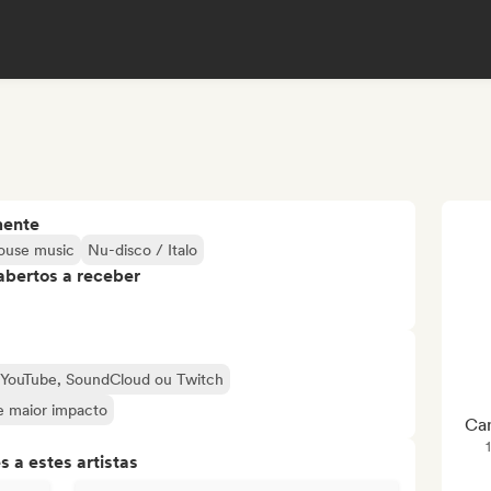
mente
ouse music
Nu-disco / Italo
abertos a receber
o YouTube, SoundCloud ou Twitch
de maior impacto
Can
 a estes artistas