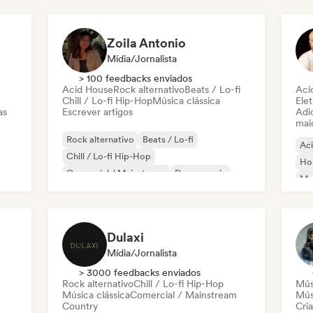
Zoila Antonio
Mídia/Jornalista
> 100 feedbacks enviados
Acid House
Rock alternativo
Beats / Lo-fi
Aci
Chill / Lo-fi Hip-Hop
Música clássica
Elet
as
Escrever artigos
Adic
mai
Rock alternativo
Beats / Lo-fi
Ac
Chill / Lo-fi Hip-Hop
Ho
Comercial / Mainstream
Dance music
Mel
Disco
Dream pop
House music
Or
Dulaxi
Mídia/Jornalista
> 3000 feedbacks enviados
Rock alternativo
Chill / Lo-fi Hip-Hop
Mús
Música clássica
Comercial / Mainstream
Mús
Country
Cri