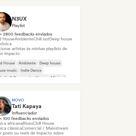
N3UX
Playlist
> 2800 feedbacks enviados
d House
Ambiente
Chill out
Deep house
rônica
ionar artistas às minhas playlists de
or impacto
id House
Ambiente
Deep house
use music
Indie Dance
odic & Progressive House
Minimal
ganic House / Downtempo
NOVO
Tati Kapaya
Influenciador
< 100 feedbacks enviados
ica africana
Blues
Chill House
ica clássica
Comercial / Mainstream
ar posts ou reels de impacto sobre