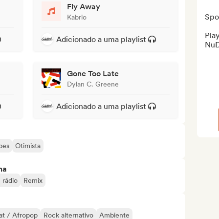
Fly Away
Spot
Kabrio
Play
Adicionado a uma playlist
NuD
Gone Too Late
Dylan C. Greene
Adicionado a uma playlist
bes
Otimista
ma
 rádio
Remix
at / Afropop
Rock alternativo
Ambiente