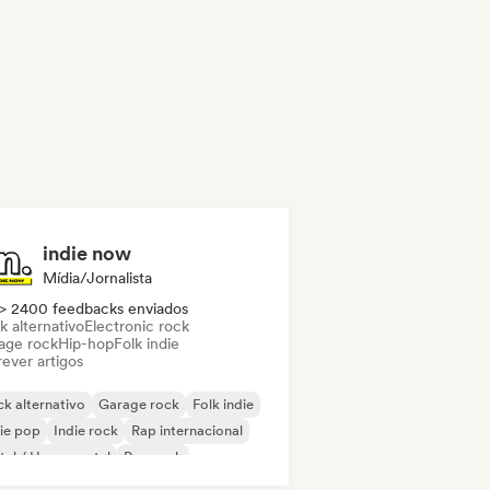
indie now
Mídia/Jornalista
> 2400 feedbacks enviados
k alternativo
Electronic rock
age rock
Hip-hop
Folk indie
ever artigos
k alternativo
Garage rock
Folk indie
ie pop
Indie rock
Rap internacional
al / Heavy metal
Pop rock