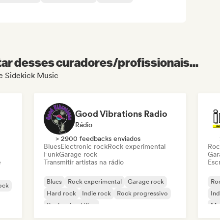
r desses curadores/profissionais...
de Sidekick Music
Good Vibrations Radio
Rádio
> 2900 feedbacks enviados
Blues
Electronic rock
Rock experimental
Roc
Funk
Garage rock
Gar
e
Transmitir artistas na rádio
Escr
Blues
Rock experimental
Garage rock
Roc
rock
Hard rock
Indie rock
Rock progressivo
Ind
Rock psicodélico
Met
Rock & Roll / Rock Clássico