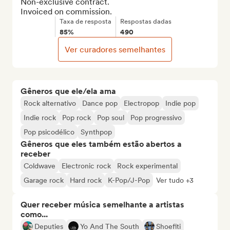
Non-exclusive contract.

Invoiced on commission.
Taxa de resposta
Respostas dadas
85%
490
Ver curadores semelhantes
Gêneros que ele/ela ama
Rock alternativo
Dance pop
Electropop
Indie pop
Indie rock
Pop rock
Pop soul
Pop progressivo
Pop psicodélico
Synthpop
Gêneros que eles também estão abertos a
receber
Coldwave
Electronic rock
Rock experimental
Garage rock
Hard rock
K-Pop/J-Pop
Ver tudo +3
Quer receber música semelhante a artistas
como...
Deputies
Yo And The South
Shoefiti