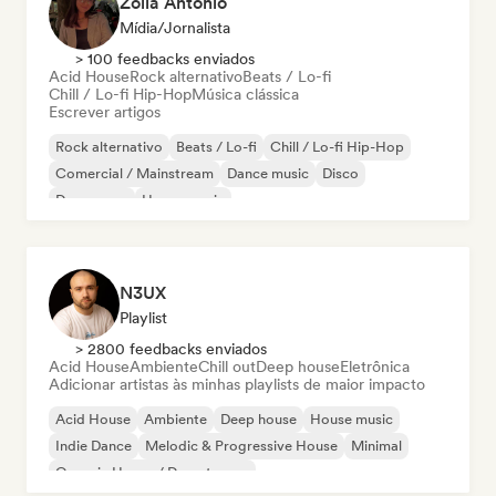
Zoila Antonio
Mídia/Jornalista
> 100 feedbacks enviados
Acid House
Rock alternativo
Beats / Lo-fi
Chill / Lo-fi Hip-Hop
Música clássica
Escrever artigos
Rock alternativo
Beats / Lo-fi
Chill / Lo-fi Hip-Hop
Comercial / Mainstream
Dance music
Disco
Dream pop
House music
N3UX
Playlist
> 2800 feedbacks enviados
Acid House
Ambiente
Chill out
Deep house
Eletrônica
Adicionar artistas às minhas playlists de maior impacto
Acid House
Ambiente
Deep house
House music
Indie Dance
Melodic & Progressive House
Minimal
Organic House / Downtempo