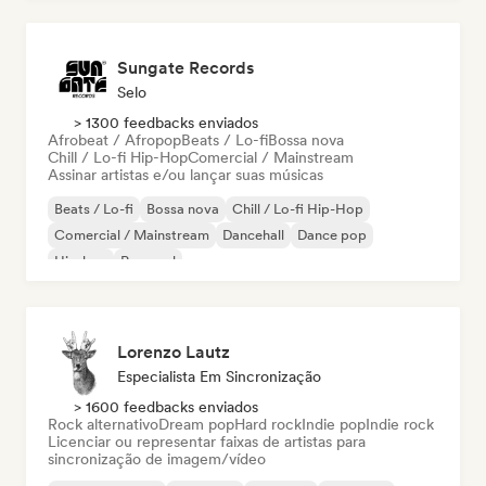
Sungate Records
Selo
> 1300 feedbacks enviados
Afrobeat / Afropop
Beats / Lo-fi
Bossa nova
Chill / Lo-fi Hip-Hop
Comercial / Mainstream
Assinar artistas e/ou lançar suas músicas
Beats / Lo-fi
Bossa nova
Chill / Lo-fi Hip-Hop
Comercial / Mainstream
Dancehall
Dance pop
Hip-hop
Pop soul
Lorenzo Lautz
Especialista Em Sincronização
> 1600 feedbacks enviados
Rock alternativo
Dream pop
Hard rock
Indie pop
Indie rock
Licenciar ou representar faixas de artistas para
sincronização de imagem/vídeo