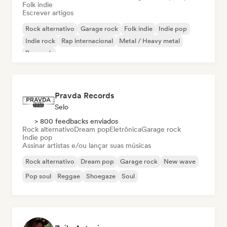
Folk indie
Escrever artigos
Rock alternativo
Garage rock
Folk indie
Indie pop
Indie rock
Rap internacional
Metal / Heavy metal
Pop rock
Pravda Records
Selo
> 800 feedbacks enviados
Rock alternativo
Dream pop
Eletrônica
Garage rock
Indie pop
Assinar artistas e/ou lançar suas músicas
Rock alternativo
Dream pop
Garage rock
New wave
Pop soul
Reggae
Shoegaze
Soul