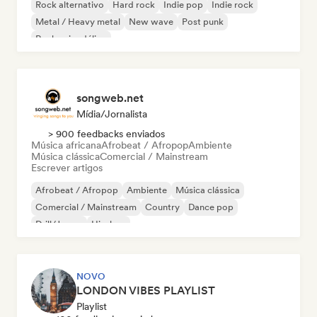
Rock alternativo
Hard rock
Indie pop
Indie rock
Metal / Heavy metal
New wave
Post punk
Rock psicodélico
songweb.net
Mídia/Jornalista
> 900 feedbacks enviados
Música africana
Afrobeat / Afropop
Ambiente
Música clássica
Comercial / Mainstream
Escrever artigos
Afrobeat / Afropop
Ambiente
Música clássica
Comercial / Mainstream
Country
Dance pop
Drill/Jersey
Hip-hop
NOVO
LONDON VIBES PLAYLIST
Playlist