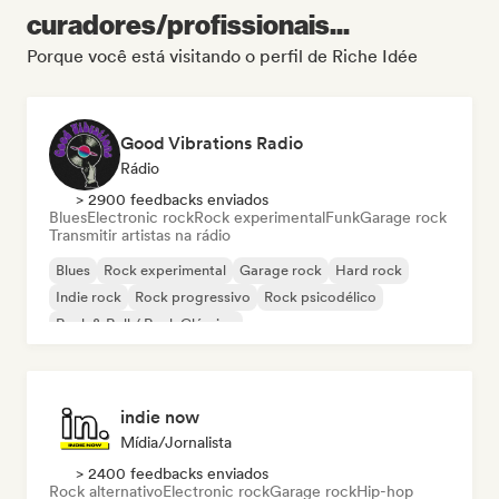
curadores/profissionais...
Porque você está visitando o perfil de Riche Idée
Good Vibrations Radio
Rádio
> 2900 feedbacks enviados
Blues
Electronic rock
Rock experimental
Funk
Garage rock
Transmitir artistas na rádio
Blues
Rock experimental
Garage rock
Hard rock
Indie rock
Rock progressivo
Rock psicodélico
Rock & Roll / Rock Clássico
indie now
Mídia/Jornalista
> 2400 feedbacks enviados
Rock alternativo
Electronic rock
Garage rock
Hip-hop