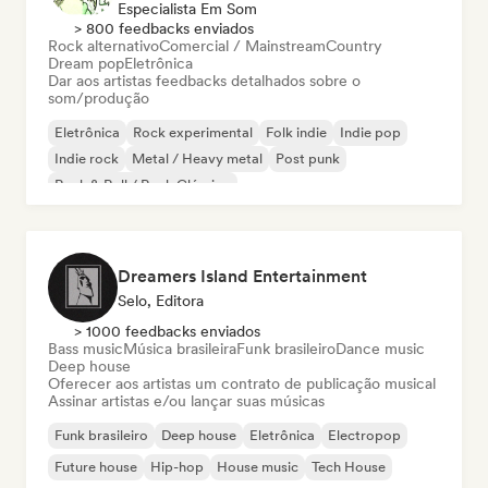
Especialista Em Som
> 800 feedbacks enviados
Rock alternativo
Comercial / Mainstream
Country
Dream pop
Eletrônica
Dar aos artistas feedbacks detalhados sobre o
som/produção
Eletrônica
Rock experimental
Folk indie
Indie pop
Indie rock
Metal / Heavy metal
Post punk
Rock & Roll / Rock Clássico
Dreamers Island Entertainment
Selo, Editora
> 1000 feedbacks enviados
Bass music
Música brasileira
Funk brasileiro
Dance music
Deep house
Oferecer aos artistas um contrato de publicação musical
Assinar artistas e/ou lançar suas músicas
Funk brasileiro
Deep house
Eletrônica
Electropop
Future house
Hip-hop
House music
Tech House