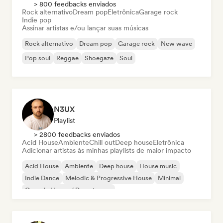
> 800 feedbacks enviados
Rock alternativo
Dream pop
Eletrônica
Garage rock
Indie pop
Assinar artistas e/ou lançar suas músicas
Rock alternativo
Dream pop
Garage rock
New wave
Pop soul
Reggae
Shoegaze
Soul
N3UX
Playlist
> 2800 feedbacks enviados
Acid House
Ambiente
Chill out
Deep house
Eletrônica
Adicionar artistas às minhas playlists de maior impacto
Acid House
Ambiente
Deep house
House music
Indie Dance
Melodic & Progressive House
Minimal
Organic House / Downtempo