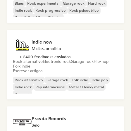
Blues
Rock experimental
Garage rock
Hard rock
Indie rock
Rock progressivo
Rock psicodélico
Rock & Roll / Rock Clássico
indie now
Mídia/Jornalista
> 2400 feedbacks enviados
Rock alternativo
Electronic rock
Garage rock
Hip-hop
Folk indie
Escrever artigos
Rock alternativo
Garage rock
Folk indie
Indie pop
Indie rock
Rap internacional
Metal / Heavy metal
Pop rock
Pravda Records
Selo