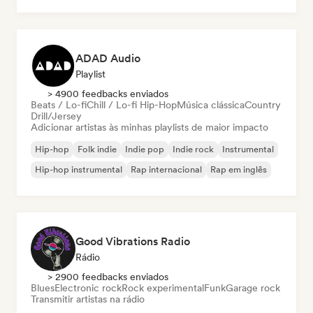
ADAD Audio
Playlist
> 4900 feedbacks enviados
Beats / Lo-fi
Chill / Lo-fi Hip-Hop
Música clássica
Country
Drill/Jersey
Adicionar artistas às minhas playlists de maior impacto
Hip-hop
Folk indie
Indie pop
Indie rock
Instrumental
Hip-hop instrumental
Rap internacional
Rap em inglês
Good Vibrations Radio
Rádio
> 2900 feedbacks enviados
Blues
Electronic rock
Rock experimental
Funk
Garage rock
Transmitir artistas na rádio