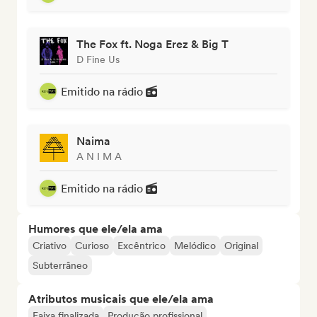
The Fox ft. Noga Erez & Big T
D Fine Us
Emitido na rádio
Naima
A N I M A
Emitido na rádio
Humores que ele/ela ama
Criativo
Curioso
Excêntrico
Melódico
Original
Subterrâneo
Atributos musicais que ele/ela ama
Faixa finalizada
Produção profissional