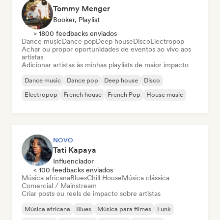
Tommy Menger
Booker, Playlist
> 1800 feedbacks enviados
Dance music
Dance pop
Deep house
Disco
Electropop
Achar ou propor oportunidades de eventos ao vivo aos
artistas
Adicionar artistas às minhas playlists de maior impacto
Dance music
Dance pop
Deep house
Disco
Electropop
French house
French Pop
House music
NOVO
Tati Kapaya
Influenciador
< 100 feedbacks enviados
Música africana
Blues
Chill House
Música clássica
Comercial / Mainstream
Criar posts ou reels de impacto sobre artistas
Música africana
Blues
Música para filmes
Funk