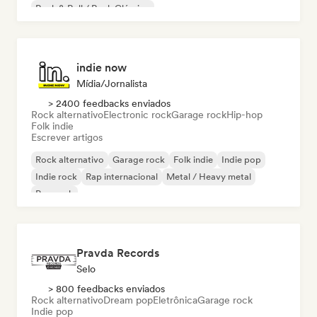
Rock & Roll / Rock Clássico
indie now
Mídia/Jornalista
> 2400 feedbacks enviados
Rock alternativo
Electronic rock
Garage rock
Hip-hop
Folk indie
Escrever artigos
Rock alternativo
Garage rock
Folk indie
Indie pop
Indie rock
Rap internacional
Metal / Heavy metal
Pop rock
Pravda Records
Selo
> 800 feedbacks enviados
Rock alternativo
Dream pop
Eletrônica
Garage rock
Indie pop