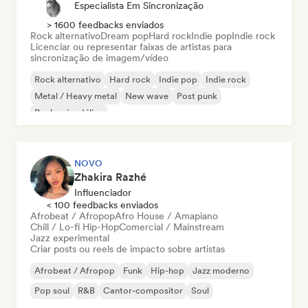
Especialista Em Sincronização
> 1600 feedbacks enviados
Rock alternativo
Dream pop
Hard rock
Indie pop
Indie rock
Licenciar ou representar faixas de artistas para
sincronização de imagem/vídeo
Rock alternativo
Hard rock
Indie pop
Indie rock
Metal / Heavy metal
New wave
Post punk
Rock psicodélico
NOVO
Zhakira Razhé
Influenciador
< 100 feedbacks enviados
Afrobeat / Afropop
Afro House / Amapiano
Chill / Lo-fi Hip-Hop
Comercial / Mainstream
Jazz experimental
Criar posts ou reels de impacto sobre artistas
Afrobeat / Afropop
Funk
Hip-hop
Jazz moderno
Pop soul
R&B
Cantor-compositor
Soul