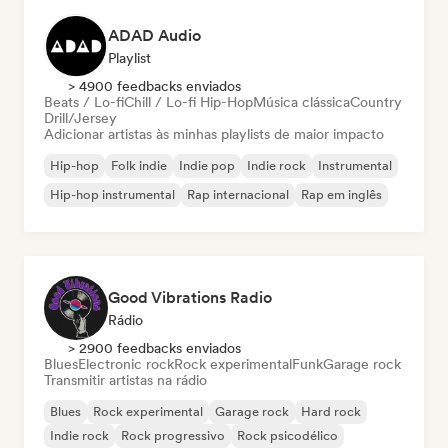
ADAD Audio
Playlist
> 4900 feedbacks enviados
Beats / Lo-fi
Chill / Lo-fi Hip-Hop
Música clássica
Country
Drill/Jersey
Adicionar artistas às minhas playlists de maior impacto
Hip-hop
Folk indie
Indie pop
Indie rock
Instrumental
Hip-hop instrumental
Rap internacional
Rap em inglês
Good Vibrations Radio
Rádio
> 2900 feedbacks enviados
Blues
Electronic rock
Rock experimental
Funk
Garage rock
Transmitir artistas na rádio
Blues
Rock experimental
Garage rock
Hard rock
Indie rock
Rock progressivo
Rock psicodélico