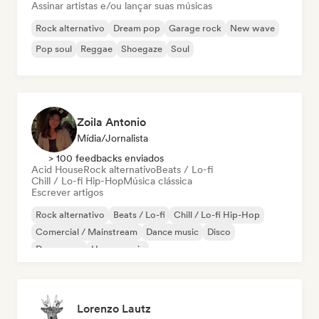
Assinar artistas e/ou lançar suas músicas
Rock alternativo
Dream pop
Garage rock
New wave
Pop soul
Reggae
Shoegaze
Soul
Zoila Antonio
Mídia/Jornalista
> 100 feedbacks enviados
Acid House
Rock alternativo
Beats / Lo-fi
Chill / Lo-fi Hip-Hop
Música clássica
Escrever artigos
Rock alternativo
Beats / Lo-fi
Chill / Lo-fi Hip-Hop
Comercial / Mainstream
Dance music
Disco
Dream pop
House music
Lorenzo Lautz