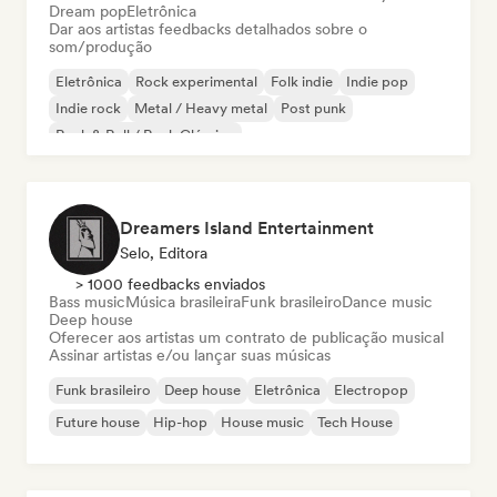
Dream pop
Eletrônica
Dar aos artistas feedbacks detalhados sobre o
som/produção
Eletrônica
Rock experimental
Folk indie
Indie pop
Indie rock
Metal / Heavy metal
Post punk
Rock & Roll / Rock Clássico
Dreamers Island Entertainment
Selo, Editora
> 1000 feedbacks enviados
Bass music
Música brasileira
Funk brasileiro
Dance music
Deep house
Oferecer aos artistas um contrato de publicação musical
Assinar artistas e/ou lançar suas músicas
Funk brasileiro
Deep house
Eletrônica
Electropop
Future house
Hip-hop
House music
Tech House