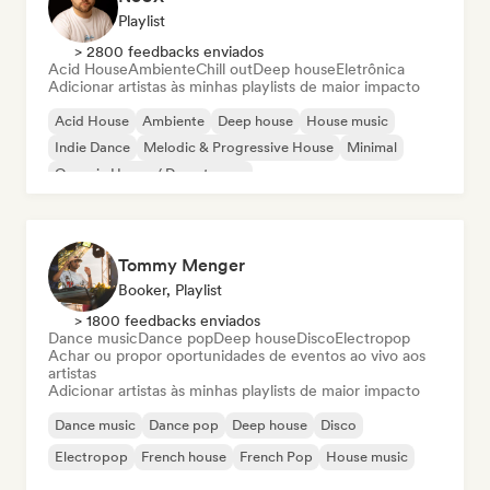
Playlist
> 2800 feedbacks enviados
Acid House
Ambiente
Chill out
Deep house
Eletrônica
Adicionar artistas às minhas playlists de maior impacto
Acid House
Ambiente
Deep house
House music
Indie Dance
Melodic & Progressive House
Minimal
Organic House / Downtempo
Tommy Menger
Booker, Playlist
> 1800 feedbacks enviados
Dance music
Dance pop
Deep house
Disco
Electropop
Achar ou propor oportunidades de eventos ao vivo aos
artistas
Adicionar artistas às minhas playlists de maior impacto
Dance music
Dance pop
Deep house
Disco
Electropop
French house
French Pop
House music