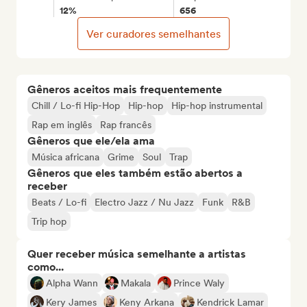
12%
656
Ver curadores semelhantes
Gêneros aceitos mais frequentemente
Chill / Lo-fi Hip-Hop
Hip-hop
Hip-hop instrumental
Rap em inglês
Rap francês
Gêneros que ele/ela ama
Música africana
Grime
Soul
Trap
Gêneros que eles também estão abertos a
receber
Beats / Lo-fi
Electro Jazz / Nu Jazz
Funk
R&B
Trip hop
Quer receber música semelhante a artistas
como...
Alpha Wann
Makala
Prince Waly
Kery James
Keny Arkana
Kendrick Lamar