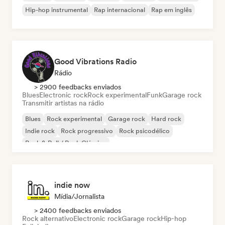
Hip-hop instrumental
Rap internacional
Rap em inglês
Good Vibrations Radio
Rádio
> 2900 feedbacks enviados
Blues
Electronic rock
Rock experimental
Funk
Garage rock
Transmitir artistas na rádio
Blues
Rock experimental
Garage rock
Hard rock
Indie rock
Rock progressivo
Rock psicodélico
Rock & Roll / Rock Clássico
indie now
Mídia/Jornalista
> 2400 feedbacks enviados
Rock alternativo
Electronic rock
Garage rock
Hip-hop