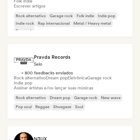
Folk indie
Escrever artigos
Rock alternativo
Garage rock
Folk indie
Indie pop
Indie rock
Rap internacional
Metal / Heavy metal
Pop rock
Pravda Records
Selo
> 800 feedbacks enviados
Rock alternativo
Dream pop
Eletrônica
Garage rock
Indie pop
Assinar artistas e/ou lançar suas músicas
Rock alternativo
Dream pop
Garage rock
New wave
Pop soul
Reggae
Shoegaze
Soul
N3UX