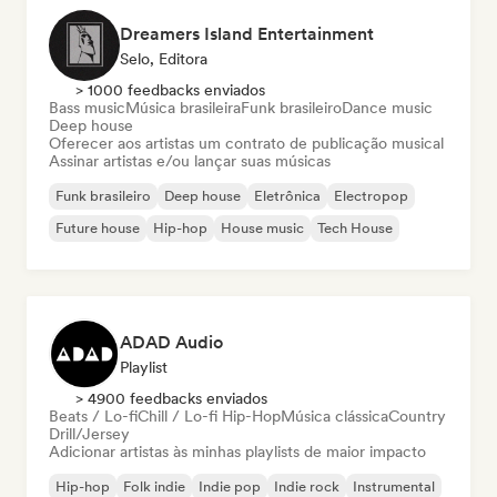
Dreamers Island Entertainment
Selo, Editora
> 1000 feedbacks enviados
Bass music
Música brasileira
Funk brasileiro
Dance music
Deep house
Oferecer aos artistas um contrato de publicação musical
Assinar artistas e/ou lançar suas músicas
Funk brasileiro
Deep house
Eletrônica
Electropop
Future house
Hip-hop
House music
Tech House
ADAD Audio
Playlist
> 4900 feedbacks enviados
Beats / Lo-fi
Chill / Lo-fi Hip-Hop
Música clássica
Country
Drill/Jersey
Adicionar artistas às minhas playlists de maior impacto
Hip-hop
Folk indie
Indie pop
Indie rock
Instrumental