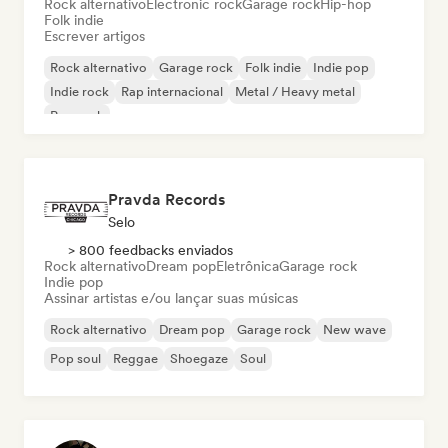
Rock alternativo
Electronic rock
Garage rock
Hip-hop
Folk indie
Escrever artigos
Rock alternativo
Garage rock
Folk indie
Indie pop
Indie rock
Rap internacional
Metal / Heavy metal
Pop rock
Pravda Records
Selo
> 800 feedbacks enviados
Rock alternativo
Dream pop
Eletrônica
Garage rock
Indie pop
Assinar artistas e/ou lançar suas músicas
Rock alternativo
Dream pop
Garage rock
New wave
Pop soul
Reggae
Shoegaze
Soul