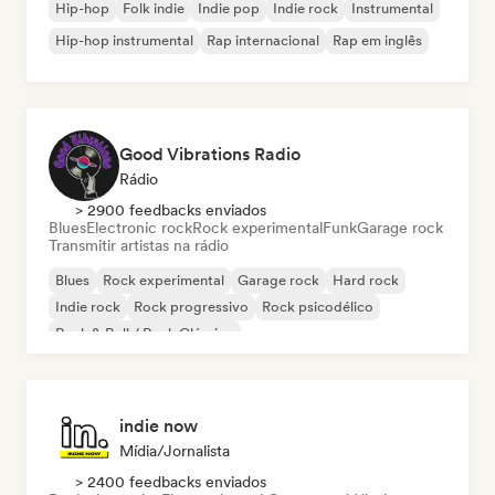
Hip-hop
Folk indie
Indie pop
Indie rock
Instrumental
Hip-hop instrumental
Rap internacional
Rap em inglês
Good Vibrations Radio
Rádio
> 2900 feedbacks enviados
Blues
Electronic rock
Rock experimental
Funk
Garage rock
Transmitir artistas na rádio
Blues
Rock experimental
Garage rock
Hard rock
Indie rock
Rock progressivo
Rock psicodélico
Rock & Roll / Rock Clássico
indie now
Mídia/Jornalista
> 2400 feedbacks enviados