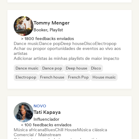
Tommy Menger
Booker, Playlist
> 1800 feedbacks enviados
Dance music
Dance pop
Deep house
Disco
Electropop
Achar ou propor oportunidades de eventos ao vivo aos
artistas
Adicionar artistas às minhas playlists de maior impacto
Dance music
Dance pop
Deep house
Disco
Electropop
French house
French Pop
House music
NOVO
Tati Kapaya
Influenciador
< 100 feedbacks enviados
Música africana
Blues
Chill House
Música clássica
Comercial / Mainstream