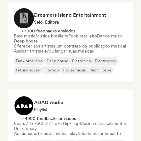
Dreamers Island Entertainment
Selo, Editora
> 1000 feedbacks enviados
Bass music
Música brasileira
Funk brasileiro
Dance music
Deep house
Oferecer aos artistas um contrato de publicação musical
Assinar artistas e/ou lançar suas músicas
Funk brasileiro
Deep house
Eletrônica
Electropop
Future house
Hip-hop
House music
Tech House
ADAD Audio
Playlist
> 4900 feedbacks enviados
Beats / Lo-fi
Chill / Lo-fi Hip-Hop
Música clássica
Country
Drill/Jersey
Adicionar artistas às minhas playlists de maior impacto