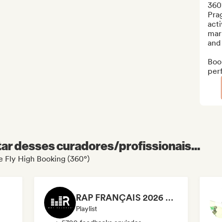
360
Pra
acti
mark
and 
Book
per
r desses curadores/profissionais...
de Fly High Booking (360°)
RAP FRANÇAIS 2026 🔥🇫🇷 (Way Records)
Playlist