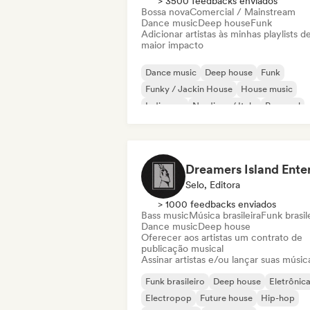
> 3500 feedbacks enviados
Bossa nova
Comercial / Mainstream
Dance music
Deep house
Funk
Adicionar artistas às minhas playlists d
maior impacto
Dance music
Deep house
Funk
Funky / Jackin House
House music
Indie pop
Nu-disco / Italo
Pop soul
Selo, Editora
> 1000 feedbacks enviados
Bass music
Música brasileira
Funk brasil
Dance music
Deep house
Oferecer aos artistas um contrato de
publicação musical
Assinar artistas e/ou lançar suas músic
Funk brasileiro
Deep house
Eletrônic
Electropop
Future house
Hip-hop