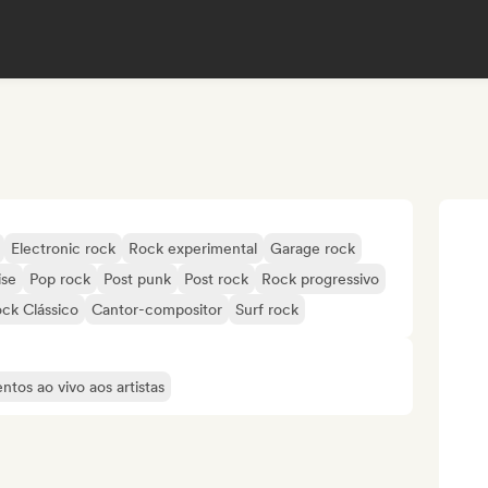
Electronic rock
Rock experimental
Garage rock
ise
Pop rock
Post punk
Post rock
Rock progressivo
ock Clássico
Cantor-compositor
Surf rock
tos ao vivo aos artistas