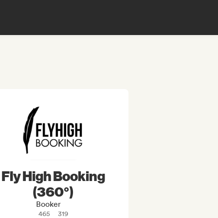
Fly High Booking
(360°)
Booker
465
319