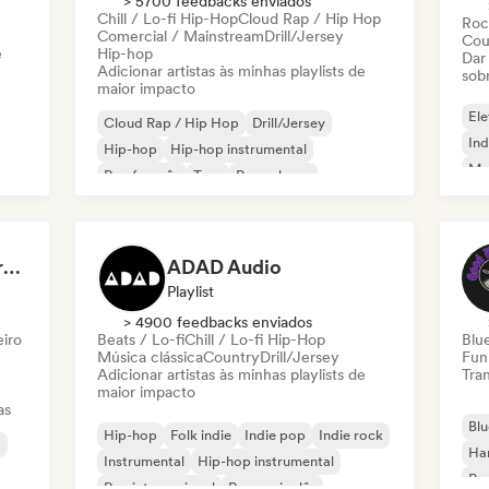
> 5700 feedbacks enviados
Chill / Lo-fi Hip-Hop
Cloud Rap / Hip Hop
Roc
Comercial / Mainstream
Drill/Jersey
Cou
e
Hip-hop
Dar
Adicionar artistas às minhas playlists de
sob
maior impacto
Ele
Cloud Rap / Hip Hop
Drill/Jersey
Ind
Hip-hop
Hip-hop instrumental
Met
Rap francês
Trap
Pop urbano
Roc
Chill / Lo-fi Hip-Hop
Dreamers Island Entertainment
ADAD Audio
Playlist
> 4900 feedbacks enviados
eiro
Beats / Lo-fi
Chill / Lo-fi Hip-Hop
Blu
Música clássica
Country
Drill/Jersey
Fun
Adicionar artistas às minhas playlists de
Tran
maior impacto
as
Blu
Hip-hop
Folk indie
Indie pop
Indie rock
a
Ha
Instrumental
Hip-hop instrumental
Roc
Rap internacional
Rap em inglês