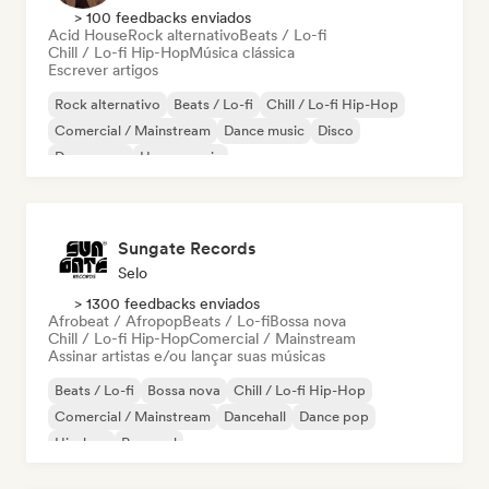
> 100 feedbacks enviados
Acid House
Rock alternativo
Beats / Lo-fi
Chill / Lo-fi Hip-Hop
Música clássica
Escrever artigos
Rock alternativo
Beats / Lo-fi
Chill / Lo-fi Hip-Hop
Comercial / Mainstream
Dance music
Disco
Dream pop
House music
Sungate Records
Selo
> 1300 feedbacks enviados
Afrobeat / Afropop
Beats / Lo-fi
Bossa nova
Chill / Lo-fi Hip-Hop
Comercial / Mainstream
Assinar artistas e/ou lançar suas músicas
Beats / Lo-fi
Bossa nova
Chill / Lo-fi Hip-Hop
Comercial / Mainstream
Dancehall
Dance pop
Hip-hop
Pop soul