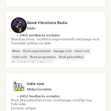
Good Vibrations Radio
Rádio
> 2900 feedbacks enviados
Blues
Electronic rock
Rock experimental
Funk
Garage rock
Transmitir artistas na rádio
Blues
Rock experimental
Garage rock
Hard rock
Indie rock
Rock progressivo
Rock psicodélico
Rock & Roll / Rock Clássico
indie now
Mídia/Jornalista
> 2400 feedbacks enviados
Rock alternativo
Electronic rock
Garage rock
Hip-hop
Folk indie
Escrever artigos