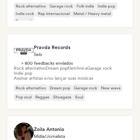
Rock alternativo
Garage rock
Folk indie
Indie pop
Indie rock
Rap internacional
Metal / Heavy metal
Pop rock
Pravda Records
Selo
> 800 feedbacks enviados
Rock alternativo
Dream pop
Eletrônica
Garage rock
Indie pop
Assinar artistas e/ou lançar suas músicas
Rock alternativo
Dream pop
Garage rock
New wave
Pop soul
Reggae
Shoegaze
Soul
Zoila Antonio
Mídia/Jornalista