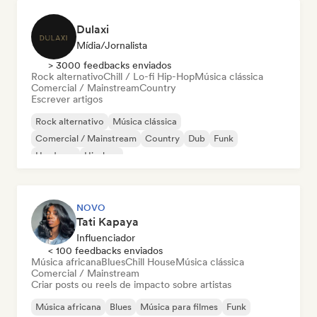
Dulaxi
Mídia/Jornalista
> 3000 feedbacks enviados
Rock alternativo
Chill / Lo-fi Hip-Hop
Música clássica
Comercial / Mainstream
Country
Escrever artigos
Rock alternativo
Música clássica
Comercial / Mainstream
Country
Dub
Funk
Hardcore
Hip-hop
NOVO
Tati Kapaya
Influenciador
< 100 feedbacks enviados
Música africana
Blues
Chill House
Música clássica
Comercial / Mainstream
Criar posts ou reels de impacto sobre artistas
Música africana
Blues
Música para filmes
Funk