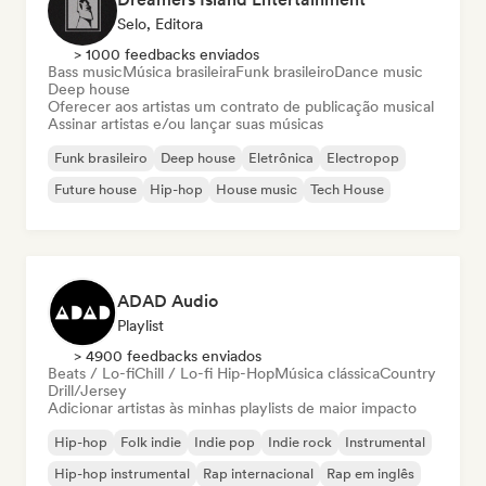
Selo, Editora
> 1000 feedbacks enviados
Bass music
Música brasileira
Funk brasileiro
Dance music
Deep house
Oferecer aos artistas um contrato de publicação musical
Assinar artistas e/ou lançar suas músicas
Funk brasileiro
Deep house
Eletrônica
Electropop
Future house
Hip-hop
House music
Tech House
ADAD Audio
Playlist
> 4900 feedbacks enviados
Beats / Lo-fi
Chill / Lo-fi Hip-Hop
Música clássica
Country
Drill/Jersey
Adicionar artistas às minhas playlists de maior impacto
Hip-hop
Folk indie
Indie pop
Indie rock
Instrumental
Hip-hop instrumental
Rap internacional
Rap em inglês