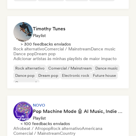
Timothy Tunes
Playlist
> 300 feedbacks enviados
Rock alternativo
Comercial / Mainstream
Dance music
Dance pop
Dream pop
Adicionar artistas às minhas playlists de maior impacto
Rock alternativo
Comercial / Mainstream
Dance music
Dance pop
Dream pop
Electronic rock
Future house
Garage rock
NOVO
Pop Machine Mode 🤖 AI Music, Indie Pop & Dream Pop
Playlist
< 100 feedbacks enviados
Afrobeat / Afropop
Rock alternativo
Americana
Comercial / Mainstream
Country