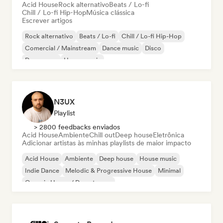
Acid House
Rock alternativo
Beats / Lo-fi
Chill / Lo-fi Hip-Hop
Música clássica
Escrever artigos
Rock alternativo
Beats / Lo-fi
Chill / Lo-fi Hip-Hop
Comercial / Mainstream
Dance music
Disco
Dream pop
House music
N3UX
Playlist
> 2800 feedbacks enviados
Acid House
Ambiente
Chill out
Deep house
Eletrônica
Adicionar artistas às minhas playlists de maior impacto
Acid House
Ambiente
Deep house
House music
Indie Dance
Melodic & Progressive House
Minimal
Organic House / Downtempo