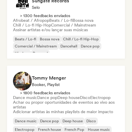
Sungate Records
Selo
> 1300 feedbacks enviados
Afrobeat / Afropop
Beats / Lo-fi
Bossa nova
Chill / Lo-fi Hip-Hop
Comercial / Mainstream
Assinar artistas e/ou lançar suas músicas
Beats / Lo-fi
Bossa nova
Chill / Lo-fi Hip-Hop
Comercial / Mainstream
Dancehall
Dance pop
Hip-hop
Pop soul
Tommy Menger
Booker, Playlist
> 1800 feedbacks enviados
Dance music
Dance pop
Deep house
Disco
Electropop
Achar ou propor oportunidades de eventos ao vivo aos
artistas
Adicionar artistas às minhas playlists de maior impacto
Dance music
Dance pop
Deep house
Disco
Electropop
French house
French Pop
House music