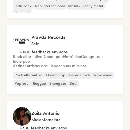
Indie rock
Rap internacional
Metal / Heavy metal
Pop rock
Pravda Records
Selo
> 800 feedbacks enviados
Rock alternativo
Dream pop
Eletrônica
Garage rock
Indie pop
Assinar artistas e/ou lançar suas músicas
Rock alternativo
Dream pop
Garage rock
New wave
Pop soul
Reggae
Shoegaze
Soul
Zoila Antonio
Mídia/Jornalista
> 100 feedbacks enviados