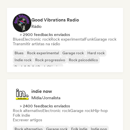
Good Vibrations Radio
Rádio
> 2900 feedbacks enviados
Blues
Electronic rock
Rock experimental
Funk
Garage rock
Transmitir artistas na rádio
Blues
Rock experimental
Garage rock
Hard rock
Indie rock
Rock progressivo
Rock psicodélico
Rock & Roll / Rock Clássico
indie now
Mídia/Jornalista
> 2400 feedbacks enviados
Rock alternativo
Electronic rock
Garage rock
Hip-hop
Folk indie
Escrever artigos
Rock alternativo
Garage rock
Folk indie
Indie pop