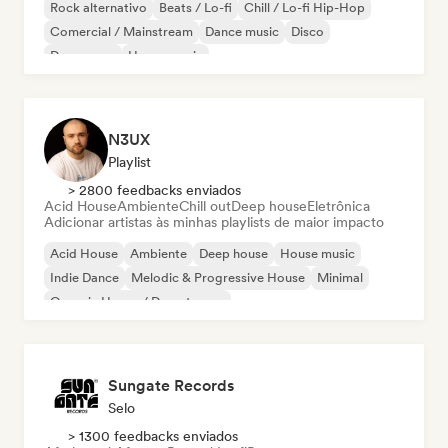
Rock alternativo
Beats / Lo-fi
Chill / Lo-fi Hip-Hop
Comercial / Mainstream
Dance music
Disco
Dream pop
House music
N3UX
Playlist
> 2800 feedbacks enviados
Acid House
Ambiente
Chill out
Deep house
Eletrônica
Adicionar artistas às minhas playlists de maior impacto
Acid House
Ambiente
Deep house
House music
Indie Dance
Melodic & Progressive House
Minimal
Organic House / Downtempo
Sungate Records
Selo
> 1300 feedbacks enviados