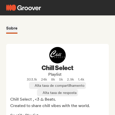
Sobre
Chill Select
Playlist
303.1k
24k
8k
5k
2.9k
1.4k
Alta taxa de compartilhamento
Alta taxa de resposta
Chill Select , <3 ♨️ Beats. 

Created to share chill vibes with the world.
