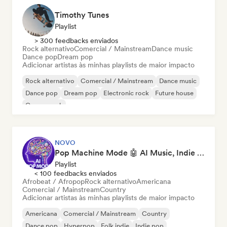
Timothy Tunes
Playlist
> 300 feedbacks enviados
Rock alternativo
Comercial / Mainstream
Dance music
Dance pop
Dream pop
Adicionar artistas às minhas playlists de maior impacto
Rock alternativo
Comercial / Mainstream
Dance music
Dance pop
Dream pop
Electronic rock
Future house
Garage rock
NOVO
Pop Machine Mode 🤖 AI Music, Indie Pop & Dream Pop
Playlist
< 100 feedbacks enviados
Afrobeat / Afropop
Rock alternativo
Americana
Comercial / Mainstream
Country
Adicionar artistas às minhas playlists de maior impacto
Americana
Comercial / Mainstream
Country
Dance pop
Hyperpop
Folk indie
Indie pop