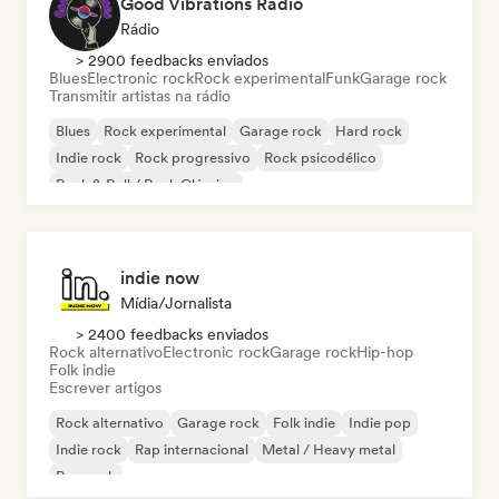
Good Vibrations Radio
Rádio
> 2900 feedbacks enviados
Blues
Electronic rock
Rock experimental
Funk
Garage rock
Transmitir artistas na rádio
Blues
Rock experimental
Garage rock
Hard rock
Indie rock
Rock progressivo
Rock psicodélico
Rock & Roll / Rock Clássico
indie now
Mídia/Jornalista
> 2400 feedbacks enviados
Rock alternativo
Electronic rock
Garage rock
Hip-hop
Folk indie
Escrever artigos
Rock alternativo
Garage rock
Folk indie
Indie pop
Indie rock
Rap internacional
Metal / Heavy metal
Pop rock