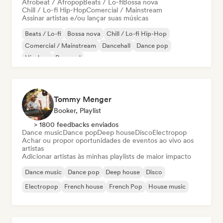
Afrobeat / Afropop
Beats / Lo-fi
Bossa nova
Chill / Lo-fi Hip-Hop
Comercial / Mainstream
Assinar artistas e/ou lançar suas músicas
Beats / Lo-fi
Bossa nova
Chill / Lo-fi Hip-Hop
Comercial / Mainstream
Dancehall
Dance pop
Hip-hop
Pop soul
Tommy Menger
Booker, Playlist
> 1800 feedbacks enviados
Dance music
Dance pop
Deep house
Disco
Electropop
Achar ou propor oportunidades de eventos ao vivo aos
artistas
Adicionar artistas às minhas playlists de maior impacto
Dance music
Dance pop
Deep house
Disco
Electropop
French house
French Pop
House music