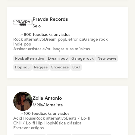
Pravda Records
Selo
> 800 feedbacks enviados
Rock alternativo
Dream pop
Eletrônica
Garage rock
Indie pop
Assinar artistas e/ou lançar suas músicas
Rock alternativo
Dream pop
Garage rock
New wave
Pop soul
Reggae
Shoegaze
Soul
Zoila Antonio
Mídia/Jornalista
> 100 feedbacks enviados
Acid House
Rock alternativo
Beats / Lo-fi
Chill / Lo-fi Hip-Hop
Música clássica
Escrever artigos