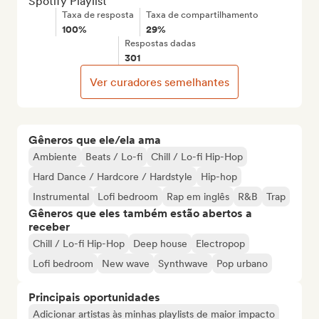
Spotify Playlist
Taxa de resposta
Taxa de compartilhamento
100%
29%
Respostas dadas
301
Ver curadores semelhantes
Gêneros que ele/ela ama
Ambiente
Beats / Lo-fi
Chill / Lo-fi Hip-Hop
Hard Dance / Hardcore / Hardstyle
Hip-hop
Instrumental
Lofi bedroom
Rap em inglês
R&B
Trap
Gêneros que eles também estão abertos a
receber
Chill / Lo-fi Hip-Hop
Deep house
Electropop
Lofi bedroom
New wave
Synthwave
Pop urbano
Principais oportunidades
Adicionar artistas às minhas playlists de maior impacto