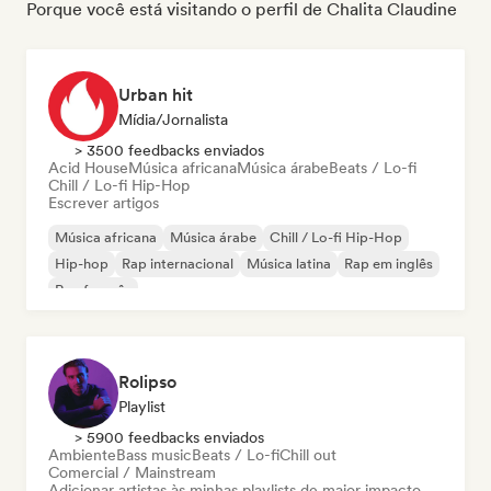
Porque você está visitando o perfil de Chalita Claudine
Urban hit
Mídia/Jornalista
> 3500 feedbacks enviados
Acid House
Música africana
Música árabe
Beats / Lo-fi
Chill / Lo-fi Hip-Hop
Escrever artigos
Música africana
Música árabe
Chill / Lo-fi Hip-Hop
Hip-hop
Rap internacional
Música latina
Rap em inglês
Rap francês
Rolipso
Playlist
> 5900 feedbacks enviados
Ambiente
Bass music
Beats / Lo-fi
Chill out
Comercial / Mainstream
Adicionar artistas às minhas playlists de maior impacto