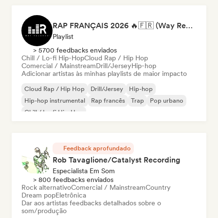
RAP FRANÇAIS 2026 🔥🇫🇷 (Way Records)
Playlist
> 5700 feedbacks enviados
Chill / Lo-fi Hip-Hop
Cloud Rap / Hip Hop
Comercial / Mainstream
Drill/Jersey
Hip-hop
Adicionar artistas às minhas playlists de maior impacto
Cloud Rap / Hip Hop
Drill/Jersey
Hip-hop
Hip-hop instrumental
Rap francês
Trap
Pop urbano
Chill / Lo-fi Hip-Hop
Feedback aprofundado
Rob Tavaglione/Catalyst Recording
Especialista Em Som
> 800 feedbacks enviados
Rock alternativo
Comercial / Mainstream
Country
Dream pop
Eletrônica
Dar aos artistas feedbacks detalhados sobre o
som/produção