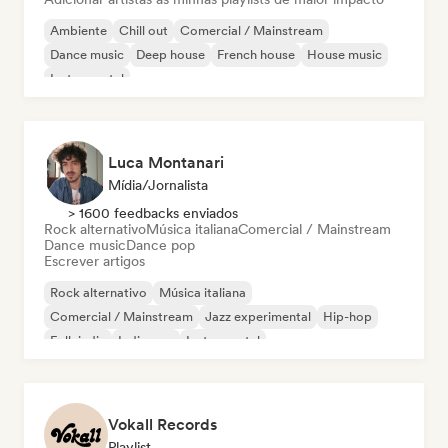
Ambiente
Chill out
Comercial / Mainstream
Dance music
Deep house
French house
House music
Instrumental
Luca Montanari
Mídia/Jornalista
> 1600 feedbacks enviados
Rock alternativo
Música italiana
Comercial / Mainstream
Dance music
Dance pop
Escrever artigos
Rock alternativo
Música italiana
Comercial / Mainstream
Jazz experimental
Hip-hop
Folk indie
Indie pop
Instrumental
Vokall Records
Playlist