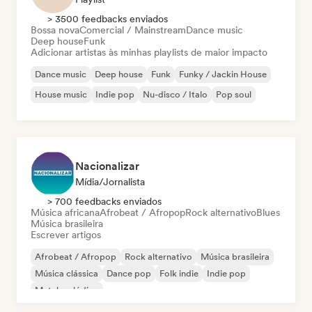
> 3500 feedbacks enviados
Bossa nova
Comercial / Mainstream
Dance music
Deep house
Funk
Adicionar artistas às minhas playlists de maior impacto
Dance music
Deep house
Funk
Funky / Jackin House
House music
Indie pop
Nu-disco / Italo
Pop soul
Nacionalizar
Mídia/Jornalista
> 700 feedbacks enviados
Música africana
Afrobeat / Afropop
Rock alternativo
Blues
Música brasileira
Escrever artigos
Afrobeat / Afropop
Rock alternativo
Música brasileira
Música clássica
Dance pop
Folk indie
Indie pop
Metal melódico