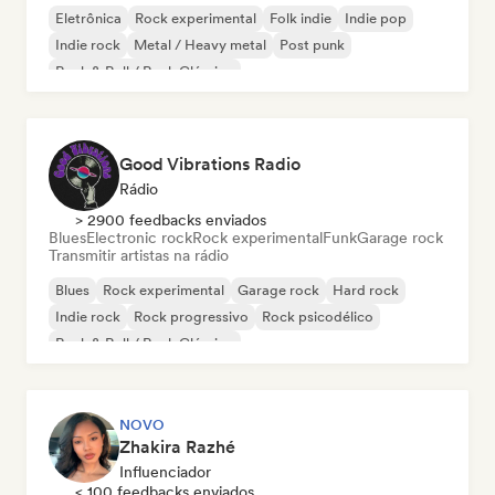
Eletrônica
Rock experimental
Folk indie
Indie pop
Indie rock
Metal / Heavy metal
Post punk
Rock & Roll / Rock Clássico
Good Vibrations Radio
Rádio
> 2900 feedbacks enviados
Blues
Electronic rock
Rock experimental
Funk
Garage rock
Transmitir artistas na rádio
Blues
Rock experimental
Garage rock
Hard rock
Indie rock
Rock progressivo
Rock psicodélico
Rock & Roll / Rock Clássico
NOVO
Zhakira Razhé
Influenciador
< 100 feedbacks enviados