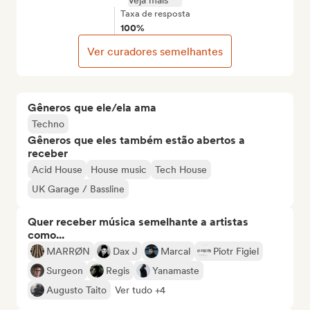
Veja mais
Taxa de resposta
100%
Ver curadores semelhantes
Gêneros que ele/ela ama
Techno
Gêneros que eles também estão abertos a
receber
Acid House
House music
Tech House
UK Garage / Bassline
Quer receber música semelhante a artistas
como...
MARRØN
Dax J
Marcal
Piotr Figiel
Surgeon
Regis
Yanamaste
Augusto Taito
Ver tudo +4