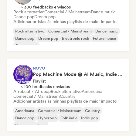
> 300 feedbacks enviados
Rock alternativo
Comercial / Mainstream
Dance music
Dance pop
Dream pop
Adicionar artistas às minhas playlists de maior impacto
Rock alternativo
Comercial / Mainstream
Dance music
Dance pop
Dream pop
Electronic rock
Future house
Garage rock
NOVO
Pop Machine Mode 🤖 AI Music, Indie Pop & Dream Pop
Playlist
< 100 feedbacks enviados
Afrobeat / Afropop
Rock alternativo
Americana
Comercial / Mainstream
Country
Adicionar artistas às minhas playlists de maior impacto
Americana
Comercial / Mainstream
Country
Dance pop
Hyperpop
Folk indie
Indie pop
Pop internacional