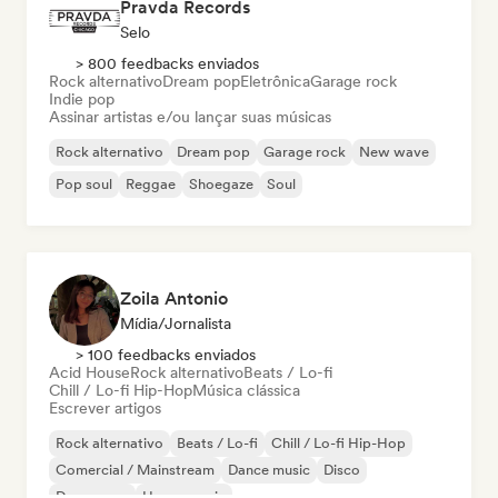
Pravda Records
Selo
> 800 feedbacks enviados
Rock alternativo
Dream pop
Eletrônica
Garage rock
Indie pop
Assinar artistas e/ou lançar suas músicas
Rock alternativo
Dream pop
Garage rock
New wave
Pop soul
Reggae
Shoegaze
Soul
Zoila Antonio
Mídia/Jornalista
> 100 feedbacks enviados
Acid House
Rock alternativo
Beats / Lo-fi
Chill / Lo-fi Hip-Hop
Música clássica
Escrever artigos
Rock alternativo
Beats / Lo-fi
Chill / Lo-fi Hip-Hop
Comercial / Mainstream
Dance music
Disco
Dream pop
House music