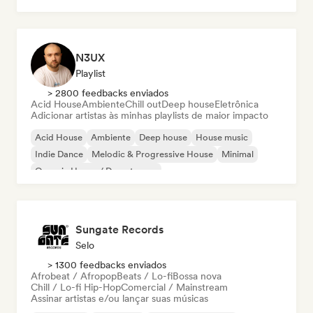
N3UX
Playlist
> 2800 feedbacks enviados
Acid House
Ambiente
Chill out
Deep house
Eletrônica
Adicionar artistas às minhas playlists de maior impacto
Acid House
Ambiente
Deep house
House music
Indie Dance
Melodic & Progressive House
Minimal
Organic House / Downtempo
Sungate Records
Selo
> 1300 feedbacks enviados
Afrobeat / Afropop
Beats / Lo-fi
Bossa nova
Chill / Lo-fi Hip-Hop
Comercial / Mainstream
Assinar artistas e/ou lançar suas músicas