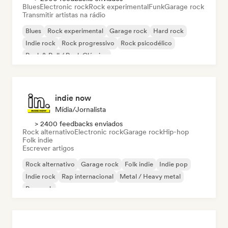
Blues
Electronic rock
Rock experimental
Funk
Garage rock
Transmitir artistas na rádio
Blues
Rock experimental
Garage rock
Hard rock
Indie rock
Rock progressivo
Rock psicodélico
Rock & Roll / Rock Clássico
indie now
Mídia/Jornalista
> 2400 feedbacks enviados
Rock alternativo
Electronic rock
Garage rock
Hip-hop
Folk indie
Escrever artigos
Rock alternativo
Garage rock
Folk indie
Indie pop
Indie rock
Rap internacional
Metal / Heavy metal
Pop rock