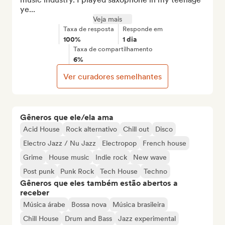
ye...
Veja mais
Taxa de resposta
Responde em
100%
1 dia
Taxa de compartilhamento
6%
Ver curadores semelhantes
Gêneros que ele/ela ama
Acid House
Rock alternativo
Chill out
Disco
Electro Jazz / Nu Jazz
Electropop
French house
Grime
House music
Indie rock
New wave
Post punk
Punk Rock
Tech House
Techno
Gêneros que eles também estão abertos a
receber
Música árabe
Bossa nova
Música brasileira
Chill House
Drum and Bass
Jazz experimental