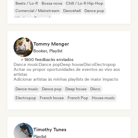
Beats / Lo-fi
Bossa nova
Chill / Lo-fi Hip-Hop
Comercial / Mainstream
Dancehall
Dance pop
Hip-hop
Pop soul
Tommy Menger
Booker, Playlist
> 1800 feedbacks enviados
Dance music
Dance pop
Deep house
Disco
Electropop
Achar ou propor oportunidades de eventos ao vivo aos
artistas
Adicionar artistas às minhas playlists de maior impacto
Dance music
Dance pop
Deep house
Disco
Electropop
French house
French Pop
House music
Timothy Tunes
Playlist