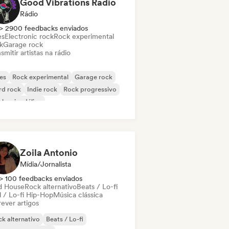
Good Vibrations Radio
Rádio
> 2900 feedbacks enviados
es
Electronic rock
Rock experimental
k
Garage rock
smitir artistas na rádio
es
Rock experimental
Garage rock
rd rock
Indie rock
Rock progressivo
k psicodélico
k & Roll / Rock Clássico
Zoila Antonio
Mídia/Jornalista
> 100 feedbacks enviados
d House
Rock alternativo
Beats / Lo-fi
l / Lo-fi Hip-Hop
Música clássica
ever artigos
k alternativo
Beats / Lo-fi