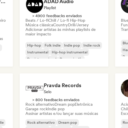
Dreamers Island Entertainment
ADAD Audio
Playlist
> 4900 feedbacks enviados
eiro
Beats / Lo-fi
Chill / Lo-fi Hip-Hop
Blu
Música clássica
Country
Drill/Jersey
Fun
Adicionar artistas às minhas playlists de
Tran
maior impacto
as
Blu
Hip-hop
Folk indie
Indie pop
Indie rock
a
Ha
Instrumental
Hip-hop instrumental
Roc
Rap internacional
Rap em inglês
Roc
Pravda Records
Selo
> 800 feedbacks enviados
Rock alternativo
Dream pop
Eletrônica
Aci
Garage rock
Indie pop
Chil
Assinar artistas e/ou lançar suas músicas
Escr
die
Rock alternativo
Dream pop
Roc