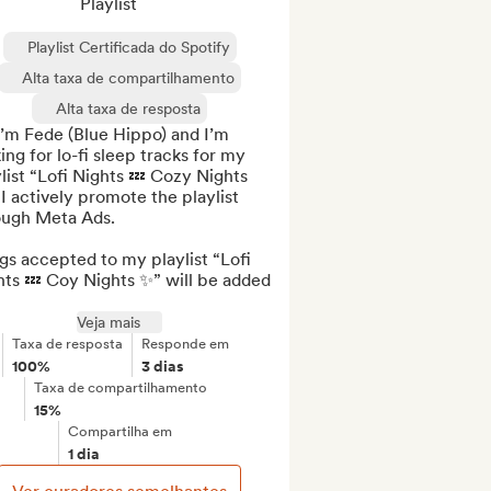
Playlist
Playlist Certificada do Spotify
Alta taxa de compartilhamento
Alta taxa de resposta
I’m Fede (Blue Hippo) and I’m 
ing for lo-fi sleep tracks for my 
list “Lofi Nights 💤 Cozy Nights 
 I actively promote the playlist 
ugh Meta Ads. 

s accepted to my playlist “Lofi 
ts 💤 Coy Nights ✨” will be added 
Veja mais
Taxa de resposta
Responde em
100%
3 dias
Taxa de compartilhamento
15%
Compartilha em
1 dia