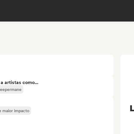
 artistas como...
leepermane
L
de maior impacto