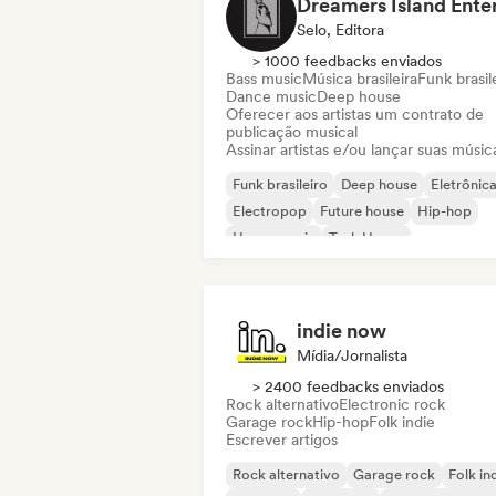
Selo, Editora
> 1000 feedbacks enviados
Bass music
Música brasileira
Funk brasil
Dance music
Deep house
Oferecer aos artistas um contrato de
publicação musical
Assinar artistas e/ou lançar suas músic
Funk brasileiro
Deep house
Eletrônic
Electropop
Future house
Hip-hop
House music
Tech House
indie now
Mídia/Jornalista
> 2400 feedbacks enviados
Rock alternativo
Electronic rock
Garage rock
Hip-hop
Folk indie
Escrever artigos
Rock alternativo
Garage rock
Folk in