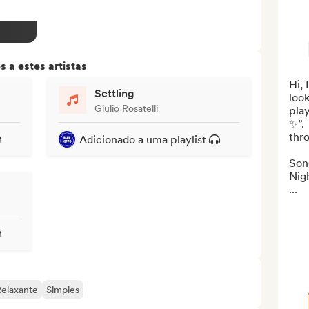
 a estes artistas
Hi, 
Settling
look
Giulio Rosatelli
play
✨”. 
thro
Adicionado a uma playlist
Song
Nigh
...
elaxante
Simples