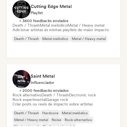
Cutting Edge Metal
Playlist
> 3600 feedbacks enviados
Death / Thrash
Metal melódico
Metal / Heavy metal
Adicionar artistas às minhas playlists de maior impacto
Death / Thrash
Metal melódico
Metal / Heavy metal
Saint Metal
Influenciador
> 2000 feedbacks enviados
Rock alternativo
Death / Thrash
Electronic rock
Rock experimental
Garage rock
Criar posts ou reels de impacto sobre artistas
Death / Thrash
Hardcore
Metal melódico
Metal / Heavy metal
Noise
Rock alternativo
Electronic rock
Rock experimental