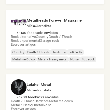
Metalheads Forever Magazine
Mídia/Jornalista
> 1100 feedbacks enviados
Rock alternativo
Country
Death / Thrash
Rock experimental
Garage rock
Escrever artigos
Country
Death / Thrash
Hardcore
Folk indie
Metal melódico
Metal / Heavy metal
Noise
Pop rock
Lelahel Metal
Mídia/Jornalista
> 1200 feedbacks enviados
Death / Thrash
Hardcore
Metal melódico
Metal / Heavy metal
Noise
Escrever artigos