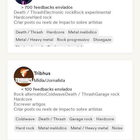
> 700 feedbacks enviados
Death / Thrash
Electronic rock
Rock experimental
Hardcore
Hard rock
Criar posts ou reels de impacto sobre artistas
Death / Thrash
Hardcore
Metal melódico
Metal / Heavy metal
Rock progressivo
Shoegaze
Electronic rock
Rock experimental
Tribhus
Mídia/Jornalista
< 100 feedbacks enviados
Rock alternativo
Coldwave
Death / Thrash
Garage rock
Hardcore
Escrever artigos
Criar posts ou reels de impacto sobre artistas
Coldwave
Death / Thrash
Garage rock
Hardcore
Hard rock
Metal melódico
Metal / Heavy metal
Noise