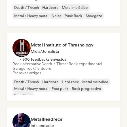
Death / Thrash
Hardcore
Metal melódico
Metal / Heavy metal
Noise
Punk Rock
Shoegaze
Metal Institute of Thrashology
Mídia/Jornalista
> 900 feedbacks enviados
Rock alternativo
Death / Thrash
Rock experimental
Garage rock
Hardcore
Escrever artigos
Death / Thrash
Hardcore
Hard rock
Metal melódico
Metal / Heavy metal
Post punk
Rock progressivo
Punk Rock
Metalheadrecs
Influenciador