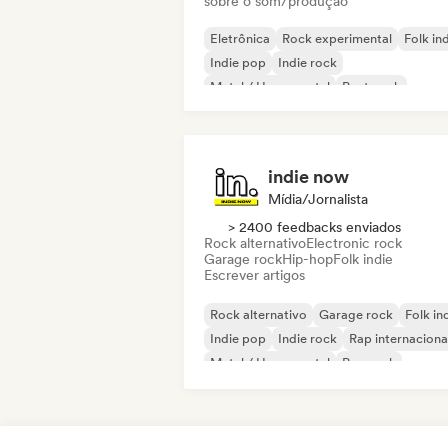
sobre o som/produção
Eletrônica
Rock experimental
Folk in
Indie pop
Indie rock
Metal / Heavy metal
Post punk
Rock & Roll / Rock Clássico
indie now
Mídia/Jornalista
> 2400 feedbacks enviados
Rock alternativo
Electronic rock
Garage rock
Hip-hop
Folk indie
Escrever artigos
Rock alternativo
Garage rock
Folk in
Indie pop
Indie rock
Rap internaciona
Metal / Heavy metal
Pop rock