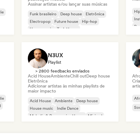
Assinar artistas e/ou lançar suas músicas
Hi
die
Funk brasileiro
Deep house
Eletrônica
Ins
Electropop
Future house
Hip-hop
Rap
House music
Tech House
N3UX
Playlist
> 2800 feedbacks enviados
Acid House
Ambiente
Chill out
Deep house
Afr
Eletrônica
Cri
Adicionar artistas às minhas playlists de
arti
maior impacto
die
Af
Acid House
Ambiente
Deep house
l
So
House music
Indie Dance
Melodic & Progressive House
Minimal
Organic House / Downtempo