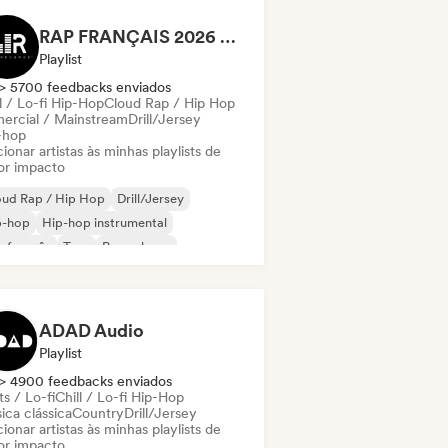
RAP FRANÇAIS 2026 🔥🇫🇷 (Way Records)
Playlist
> 5700 feedbacks enviados
l / Lo-fi Hip-Hop
Cloud Rap / Hip Hop
ercial / Mainstream
Drill/Jersey
-hop
ionar artistas às minhas playlists de
or impacto
oud Rap / Hip Hop
Drill/Jersey
p-hop
Hip-hop instrumental
 francês
Trap
Pop urbano
ll / Lo-fi Hip-Hop
ADAD Audio
Playlist
> 4900 feedbacks enviados
s / Lo-fi
Chill / Lo-fi Hip-Hop
ica clássica
Country
Drill/Jersey
ionar artistas às minhas playlists de
or impacto