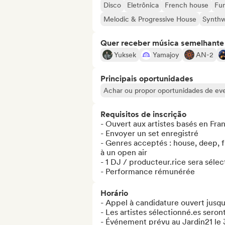
Disco
Eletrônica
French house
Fun
Melodic & Progressive House
Synth
Quer receber música semelhante a
Yuksek
Yamajoy
AN-2
Principais oportunidades
Achar ou propor oportunidades de even
Requisitos de inscrição
- Ouvert aux artistes basés en Fra
- Envoyer un set enregistré

- Genres acceptés : house, deep, fu
à un open air

- 1 DJ / producteur.rice sera sélec
- Performance rémunérée
Horário
- Appel à candidature ouvert jusqu
- Les artistes sélectionné.es seront
- Événement prévu au Jardin21 le