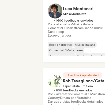
Luca Montanari
Mídia/Jornalista
> 1600 feedbacks enviados
Rock alternativo
Música italiana
Comercial / Mainstream
Dance music
Dance pop
Escrever artigos
Rock alternativo
Música italiana
Comercial / Mainstream
Jazz experimental
Hip-hop
Folk indie
Indie pop
Instrumental
Feedback aprofundado
Especialista Em Som
> 800 feedbacks enviados
Rock alternativo
Comercial / Mainstre
Country
Dream pop
Eletrônica
Dar aos artistas feedbacks detalhados