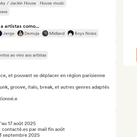
ky / Jackin House
House music
wave
 artistas como...
Jerge
Demuja
Midland
Boys Noize
tos ao vivo aos artistas
nce, et pouvant se déplacer en région parisienne

nk, groove, italo, break, et autres genres adaptés 
tionné.e

'au 17 août 2025

 contacté.es par mail fin août

 3 septembre 2025