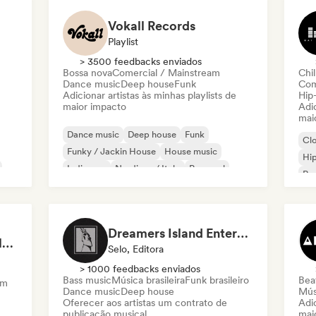
Vokall Records
Playlist
> 3500 feedbacks enviados
Bossa nova
Comercial / Mainstream
Chil
Dance music
Deep house
Funk
Com
Adicionar artistas às minhas playlists de
Hip
maior impacto
Adic
mai
Dance music
Deep house
Funk
Cl
Funky / Jackin House
House music
Hi
Indie pop
Nu-disco / Italo
Pop soul
Rap
Chi
Dreamers Island Entertainment
Rob Tavaglione/Catalyst Recording
Selo, Editora
> 1000 feedbacks enviados
Bass music
Música brasileira
Funk brasileiro
Beat
am
Dance music
Deep house
Mús
Oferecer aos artistas um contrato de
Adic
publicação musical
mai