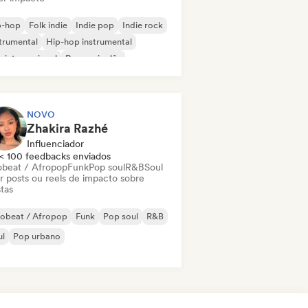
p-hop
Folk indie
Indie pop
Indie rock
trumental
Hip-hop instrumental
 internacional
Rap em inglês
NOVO
Zhakira Razhé
Influenciador
< 100 feedbacks enviados
obeat / Afropop
Funk
Pop soul
R&B
Soul
ar posts ou reels de impacto sobre
stas
robeat / Afropop
Funk
Pop soul
R&B
ul
Pop urbano