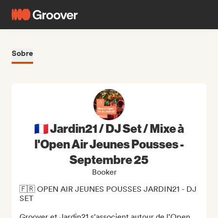
Sobre
🇫🇷 Jardin21 / DJ Set / Mixe à
l'Open Air Jeunes Pousses -
Septembre 25
Booker
🇫🇷 OPEN AIR JEUNES POUSSES JARDIN21 - DJ 
SET 

Groover et Jardin21 s'associent autour de l'Open 