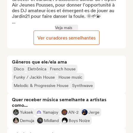
Air Jeunes Pousses, pour donner l'opportunité à 
des DJ amateur·ices et émergent·es de jouer au 
Jardin21 pour faire danser la foule. 🌞🌱💫

...
Veja mais
Ver curadores semelhantes
Gêneros que ele/ela ama
Disco
Eletrônica
French house
Funky / Jackin House
House music
Melodic & Progressive House
Synthwave
Quer receber música semelhante a artistas
como...
Yuksek
Yamajoy
AN-2
Jerge
Demuja
Midland
Boys Noize