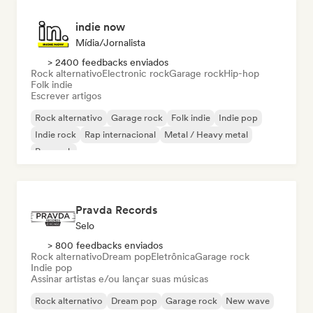
indie now
Mídia/Jornalista
> 2400 feedbacks enviados
Rock alternativo
Electronic rock
Garage rock
Hip-hop
Folk indie
Escrever artigos
Rock alternativo
Garage rock
Folk indie
Indie pop
Indie rock
Rap internacional
Metal / Heavy metal
Pop rock
Pravda Records
Selo
> 800 feedbacks enviados
Rock alternativo
Dream pop
Eletrônica
Garage rock
Indie pop
Assinar artistas e/ou lançar suas músicas
Rock alternativo
Dream pop
Garage rock
New wave