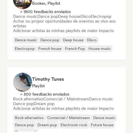
Booker, Playlist
> 1800 feedbacks enviados
Dance music
Dance pop
Deep house
Disco
Electropop
Achar ou propor oportunidades de eventos ao vivo aos
artistas
Adicionar artistas às minhas playlists de maior impacto
Dance music
Dance pop
Deep house
Disco
Electropop
French house
French Pop
House music
Timothy Tunes
Playlist
> 300 feedbacks enviados
Rock alternativo
Comercial / Mainstream
Dance music
Dance pop
Dream pop
Adicionar artistas às minhas playlists de maior impacto
Rock alternativo
Comercial / Mainstream
Dance music
Dance pop
Dream pop
Electronic rock
Future house
Garage rock