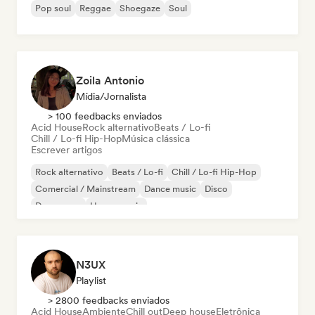
Pop soul
Reggae
Shoegaze
Soul
Zoila Antonio
Mídia/Jornalista
> 100 feedbacks enviados
Acid House
Rock alternativo
Beats / Lo-fi
Chill / Lo-fi Hip-Hop
Música clássica
Escrever artigos
Rock alternativo
Beats / Lo-fi
Chill / Lo-fi Hip-Hop
Comercial / Mainstream
Dance music
Disco
Dream pop
House music
N3UX
Playlist
> 2800 feedbacks enviados
Acid House
Ambiente
Chill out
Deep house
Eletrônica