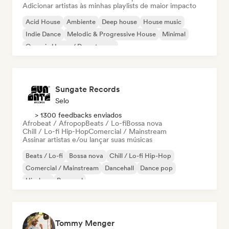
Adicionar artistas às minhas playlists de maior impacto
Acid House
Ambiente
Deep house
House music
Indie Dance
Melodic & Progressive House
Minimal
Organic House / Downtempo
Sungate Records
Selo
> 1300 feedbacks enviados
Afrobeat / Afropop
Beats / Lo-fi
Bossa nova
Chill / Lo-fi Hip-Hop
Comercial / Mainstream
Assinar artistas e/ou lançar suas músicas
Beats / Lo-fi
Bossa nova
Chill / Lo-fi Hip-Hop
Comercial / Mainstream
Dancehall
Dance pop
Hip-hop
Pop soul
Tommy Menger