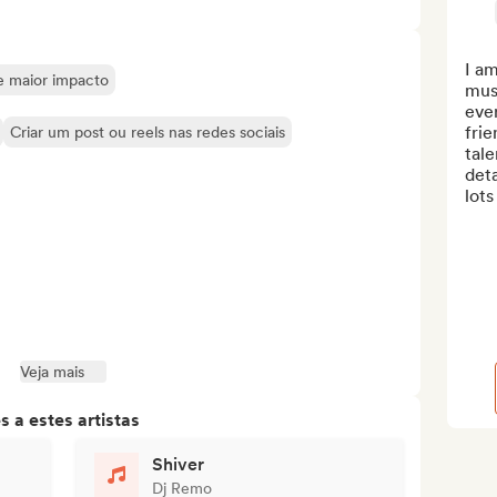
I am
de maior impacto
musi
ever
frie
Criar um post ou reels nas redes sociais
tale
deta
lots
Veja mais
 a estes artistas
Shiver
Dj Remo