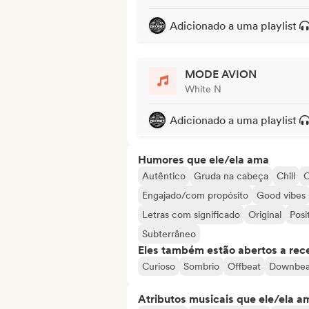
Adicionado a uma playlist
MODE AVION
White N
Adicionado a uma playlist
Humores que ele/ela ama
Autêntico
Gruda na cabeça
Chill
C
Engajado/com propósito
Good vibes
Letras com significado
Original
Posi
Subterrâneo
Eles também estão abertos a rec
Curioso
Sombrio
Offbeat
Downbea
Atributos musicais que ele/ela a