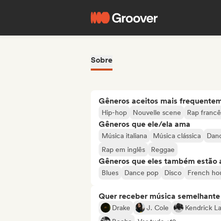
Sobre
Gêneros aceitos mais frequente
Hip-hop
Nouvelle scene
Rap francê
Gêneros que ele/ela ama
Música italiana
Música clássica
Dan
Rap em inglês
Reggae
Gêneros que eles também estão 
Blues
Dance pop
Disco
French ho
Quer receber música semelhante a
Drake
J. Cole
Kendrick L