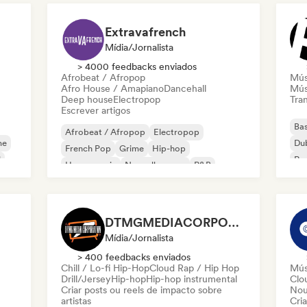
Extravafrench
Mídia/Jornalista
> 4000 feedbacks enviados
Afrobeat / Afropop
Mús
Afro House / Amapiano
Dancehall
Mús
Deep house
Electropop
Tran
Escrever artigos
Bas
Afrobeat / Afropop
Electropop
me
Du
French Pop
Grime
Hip-hop
l
Rap
House music
Nouvelle scene
R&B
DTMGMEDIACORPORATION
Mídia/Jornalista
> 400 feedbacks enviados
Chill / Lo-fi Hip-Hop
Cloud Rap / Hip Hop
Mús
Drill/Jersey
Hip-hop
Hip-hop instrumental
Clo
Criar posts ou reels de impacto sobre
Nou
artistas
Cri