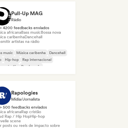
Pull-Up MAG
Rádio
> 4200 feedbacks enviados
ica africana
Bass music
Bossa nova
ica caribenha
Dancehall
smitir artistas na rádio
s music
Música caribenha
Dancehall
b
Hip-hop
Rap internacional
 em inglês
Rap francês
Rapologies
Mídia/Jornalista
> 500 feedbacks enviados
ica africana
Rap cristão
ud Rap / Hip Hop
Hip-hop
velle scene
ar posts ou reels de impacto sobre