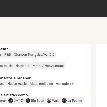
mente
s
R&B
Chanson Française/Variété
ce music
Hardcore
Metal / Heavy metal
abertos a receber
use
House music
Metal melódico
Ver tudo +3
 artistas como...
amar
JAY-Z
Big Sean
Wale
La Fouine