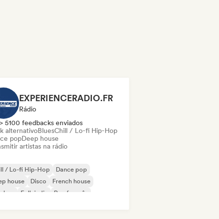
EXPERIENCERADIO.FR
Rádio
> 5100 feedbacks enviados
k alternativo
Blues
Chill / Lo-fi Hip-Hop
ce pop
Deep house
smitir artistas na rádio
ll / Lo-fi Hip-Hop
Dance pop
ep house
Disco
French house
p-hop
Folk indie
Rap francês