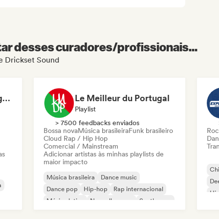
r desses curadores/profissionais...
de Drickset Sound
Hansy Bonne Compagnie
Le Meilleur du Portugal
Playlist
> 7500 feedbacks enviados
Bossa nova
Música brasileira
Funk brasileiro
Roc
Cloud Rap / Hip Hop
Dan
Comercial / Mainstream
Tran
as
Adicionar artistas às minhas playlists de
maior impacto
Chi
Música brasileira
Dance music
De
a
Dance pop
Hip-hop
Rap internacional
Hi
Música latina
Nouvelle scene
Synthwave