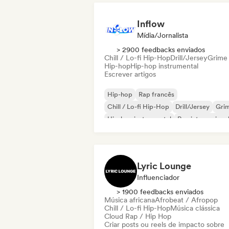
Inflow
Mídia/Jornalista
> 2900 feedbacks enviados
Chill / Lo-fi Hip-Hop
Drill/Jersey
Grime
Hip-hop
Hip-hop instrumental
Escrever artigos
Hip-hop
Rap francês
Chill / Lo-fi Hip-Hop
Drill/Jersey
Gri
Hip-hop instrumental
Rap internaciona
Rap em inglês
Lyric Lounge
Influenciador
> 1900 feedbacks enviados
Música africana
Afrobeat / Afropop
Chill / Lo-fi Hip-Hop
Música clássica
Cloud Rap / Hip Hop
Criar posts ou reels de impacto sobre