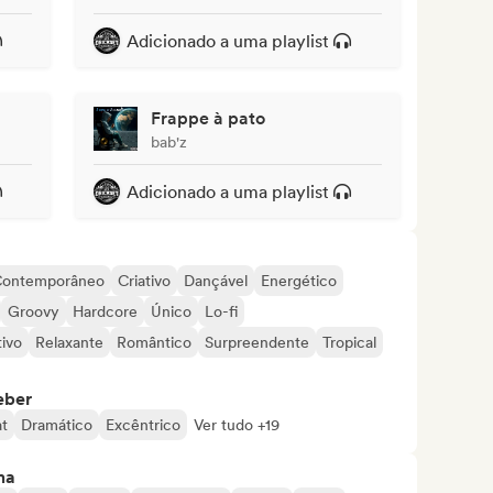
Adicionado a uma playlist
Frappe à pato
bab'z
Adicionado a uma playlist
ontemporâneo
Criativo
Dançável
Energético
Groovy
Hardcore
Único
Lo-fi
tivo
Relaxante
Romântico
Surpreendente
Tropical
eber
t
Dramático
Excêntrico
Ver tudo +19
ma