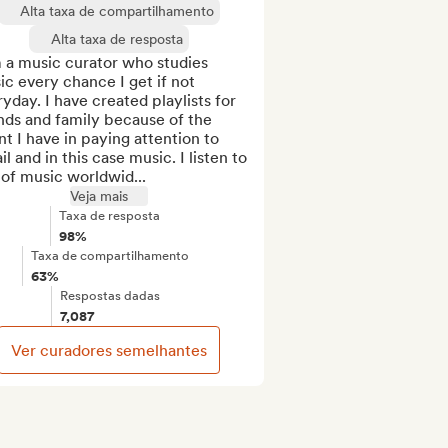
Alta taxa de compartilhamento
Alta taxa de resposta
 a music curator who studies 
c every chance I get if not 
yday. I have created playlists for 
nds and family because of the 
nt I have in paying attention to 
il and in this case music. I listen to 
 of music worldwid...
Veja mais
Taxa de resposta
98%
Taxa de compartilhamento
63%
Respostas dadas
7,087
Ver curadores semelhantes