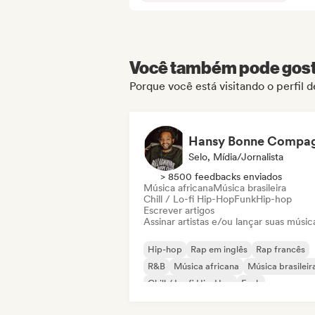
Você também pode gosta
Porque você está visitando o perfil 
Selo, Mídia/Jornalista
> 8500 feedbacks enviados
Música africana
Música brasileira
Chill / Lo-fi Hip-Hop
Funk
Hip-hop
Escrever artigos
Assinar artistas e/ou lançar suas músic
Hip-hop
Rap em inglês
Rap francês
R&B
Música africana
Música brasileir
Chill / Lo-fi Hip-Hop
Funk