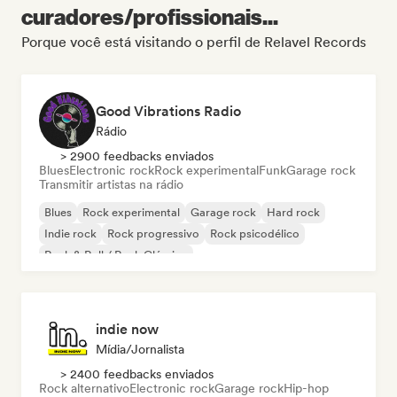
curadores/profissionais...
Porque você está visitando o perfil de Relavel Records
Good Vibrations Radio
Rádio
> 2900 feedbacks enviados
Blues
Electronic rock
Rock experimental
Funk
Garage rock
Transmitir artistas na rádio
Blues
Rock experimental
Garage rock
Hard rock
Indie rock
Rock progressivo
Rock psicodélico
Rock & Roll / Rock Clássico
indie now
Mídia/Jornalista
> 2400 feedbacks enviados
Rock alternativo
Electronic rock
Garage rock
Hip-hop