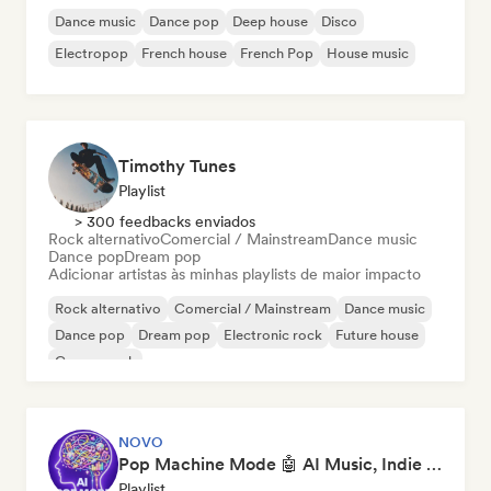
Dance music
Dance pop
Deep house
Disco
Electropop
French house
French Pop
House music
Timothy Tunes
Playlist
> 300 feedbacks enviados
Rock alternativo
Comercial / Mainstream
Dance music
Dance pop
Dream pop
Adicionar artistas às minhas playlists de maior impacto
Rock alternativo
Comercial / Mainstream
Dance music
Dance pop
Dream pop
Electronic rock
Future house
Garage rock
NOVO
Pop Machine Mode 🤖 AI Music, Indie Pop & Dream Pop
Playlist