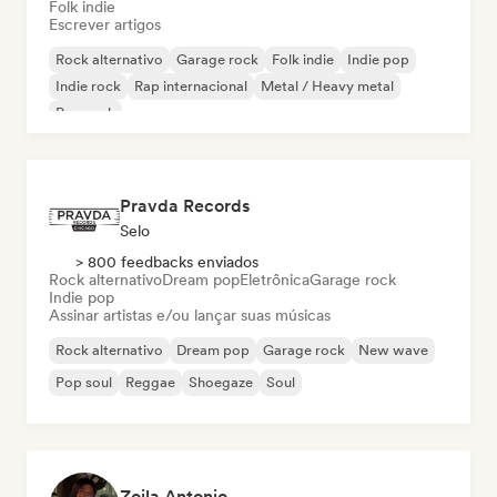
Folk indie
Escrever artigos
Rock alternativo
Garage rock
Folk indie
Indie pop
Indie rock
Rap internacional
Metal / Heavy metal
Pop rock
Pravda Records
Selo
> 800 feedbacks enviados
Rock alternativo
Dream pop
Eletrônica
Garage rock
Indie pop
Assinar artistas e/ou lançar suas músicas
Rock alternativo
Dream pop
Garage rock
New wave
Pop soul
Reggae
Shoegaze
Soul
Zoila Antonio