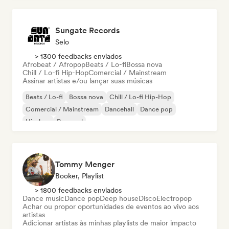
Sungate Records
Selo
> 1300 feedbacks enviados
Afrobeat / Afropop
Beats / Lo-fi
Bossa nova
Chill / Lo-fi Hip-Hop
Comercial / Mainstream
Assinar artistas e/ou lançar suas músicas
Beats / Lo-fi
Bossa nova
Chill / Lo-fi Hip-Hop
Comercial / Mainstream
Dancehall
Dance pop
Hip-hop
Pop soul
Tommy Menger
Booker, Playlist
> 1800 feedbacks enviados
Dance music
Dance pop
Deep house
Disco
Electropop
Achar ou propor oportunidades de eventos ao vivo aos
artistas
Adicionar artistas às minhas playlists de maior impacto