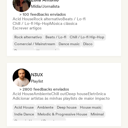
Mídia/Jornalista
> 100 feedbacks enviados
Acid House
Rock alternativo
Beats / Lo-fi
Chill / Lo-fi Hip-Hop
Música clássica
Escrever artigos
Rock alternativo
Beats / Lo-fi
Chill / Lo-fi Hip-Hop
Comercial / Mainstream
Dance music
Disco
Dream pop
House music
N3UX
Playlist
> 2800 feedbacks enviados
Acid House
Ambiente
Chill out
Deep house
Eletrônica
Adicionar artistas às minhas playlists de maior impacto
Acid House
Ambiente
Deep house
House music
Indie Dance
Melodic & Progressive House
Minimal
Organic House / Downtempo