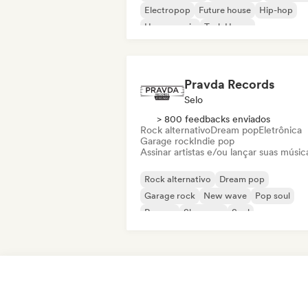
Electropop
Future house
Hip-hop
House music
Tech House
Pravda Records
Selo
> 800 feedbacks enviados
Rock alternativo
Dream pop
Eletrônica
Garage rock
Indie pop
Assinar artistas e/ou lançar suas músic
Rock alternativo
Dream pop
Garage rock
New wave
Pop soul
Reggae
Shoegaze
Soul