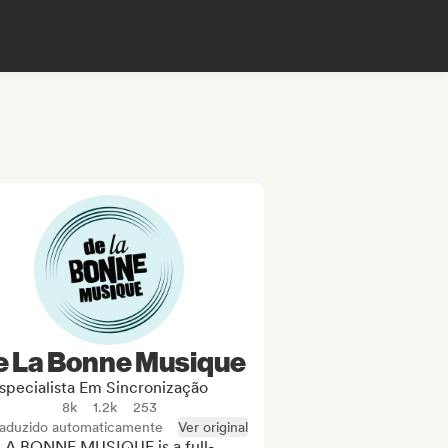
e La Bonne Musique
specialista Em Sincronização
8k
1.2k
253
raduzido automaticamente
Ver original
LA BONNE MUSIQUE is a full-