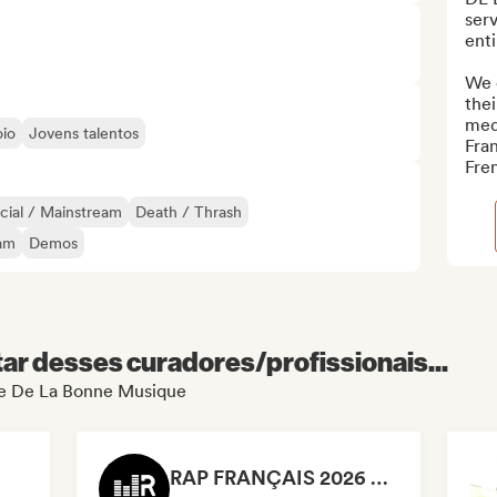
ser
enti
We c
thei
med
oio
Jovens talentos
Fra
Fren
ial / Mainstream
Death / Thrash
am
Demos
r desses curadores/profissionais...
 de De La Bonne Musique
RAP FRANÇAIS 2026 🔥🇫🇷 (Way Records)