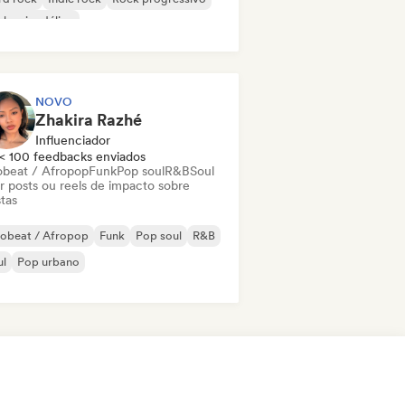
k psicodélico
k & Roll / Rock Clássico
NOVO
Zhakira Razhé
Influenciador
< 100 feedbacks enviados
obeat / Afropop
Funk
Pop soul
R&B
Soul
ar posts ou reels de impacto sobre
stas
robeat / Afropop
Funk
Pop soul
R&B
ul
Pop urbano