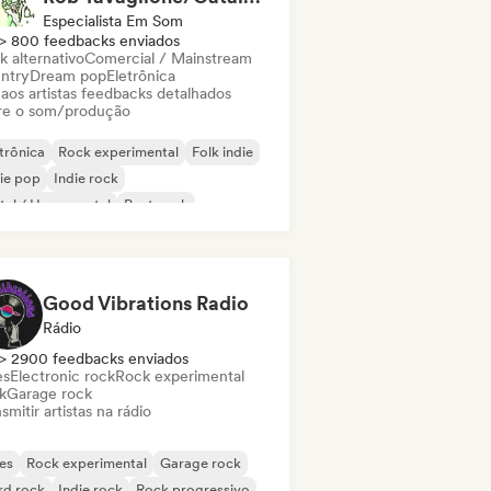
Especialista Em Som
> 800 feedbacks enviados
k alternativo
Comercial / Mainstream
ntry
Dream pop
Eletrônica
 aos artistas feedbacks detalhados
re o som/produção
trônica
Rock experimental
Folk indie
ie pop
Indie rock
al / Heavy metal
Post punk
k & Roll / Rock Clássico
Good Vibrations Radio
Rádio
> 2900 feedbacks enviados
es
Electronic rock
Rock experimental
k
Garage rock
smitir artistas na rádio
es
Rock experimental
Garage rock
rd rock
Indie rock
Rock progressivo