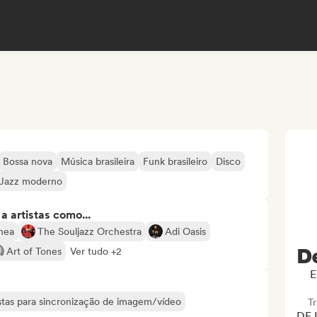
Bossa nova
Música brasileira
Funk brasileiro
Disco
Jazz moderno
 artistas como...
nea
The Souljazz Orchestra
Adi Oasis
D
Art of Tones
Ver tudo +2
E
tistas para sincronização de imagem/vídeo
T
DE 