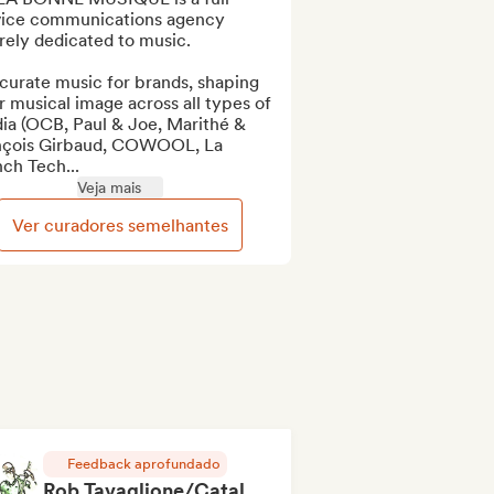
vice communications agency 
rely dedicated to music.

urate music for brands, shaping 
r musical image across all types of 
ia (OCB, Paul & Joe, Marithé & 
nçois Girbaud, COWOOL, La 
ch Tech...
Veja mais
Ver curadores semelhantes
Feedback aprofundado
Rob Tavaglione/Catalyst Recording