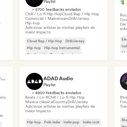
Playlist
> 5700 feedbacks enviados
Chill / Lo-fi Hip-Hop
Cloud Rap / Hip Hop
Roc
Comercial / Mainstream
Drill/Jersey
Cou
e
Hip-hop
Dar
Adicionar artistas às minhas playlists de
sob
maior impacto
Ele
Cloud Rap / Hip Hop
Drill/Jersey
Ind
Hip-hop
Hip-hop instrumental
Met
Rap francês
Trap
Pop urbano
Roc
Chill / Lo-fi Hip-Hop
Dreamers Island Entertainment
ADAD Audio
Playlist
> 4900 feedbacks enviados
eiro
Beats / Lo-fi
Chill / Lo-fi Hip-Hop
Blu
Música clássica
Country
Drill/Jersey
Fun
Adicionar artistas às minhas playlists de
Tran
maior impacto
as
Blu
Hip-hop
Folk indie
Indie pop
Indie rock
a
Ha