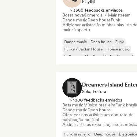
Playlist
> 3500 feedbacks enviados
Bossa nova
Comercial / Mainstream
Dance music
Deep house
Funk
Adicionar artistas às minhas playlists d
maior impacto
Dance music
Deep house
Funk
Funky / Jackin House
House music
Indie pop
Nu-disco / Italo
Pop soul
Selo, Editora
> 1000 feedbacks enviados
Bass music
Música brasileira
Funk brasil
Dance music
Deep house
Oferecer aos artistas um contrato de
publicação musical
Assinar artistas e/ou lançar suas músic
Funk brasileiro
Deep house
Eletrônic