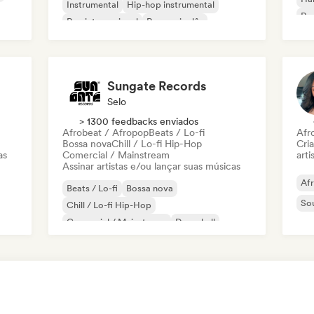
Instrumental
Hip-hop instrumental
Roc
Rap internacional
Rap em inglês
Roc
Sungate Records
Selo
> 1300 feedbacks enviados
Afrobeat / Afropop
Beats / Lo-fi
Afr
Bossa nova
Chill / Lo-fi Hip-Hop
Cri
as
Comercial / Mainstream
arti
Assinar artistas e/ou lançar suas músicas
Af
Beats / Lo-fi
Bossa nova
So
Chill / Lo-fi Hip-Hop
Comercial / Mainstream
Dancehall
Dance pop
Hip-hop
Pop soul