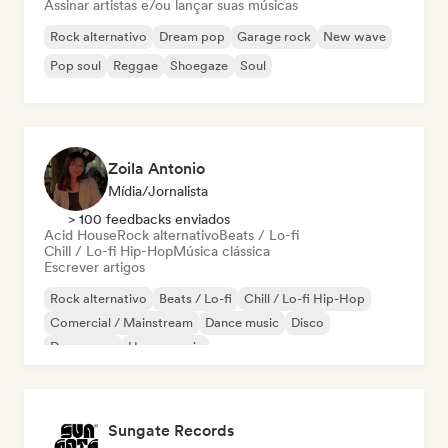
Assinar artistas e/ou lançar suas músicas
Rock alternativo
Dream pop
Garage rock
New wave
Pop soul
Reggae
Shoegaze
Soul
Zoila Antonio
Mídia/Jornalista
> 100 feedbacks enviados
Acid House
Rock alternativo
Beats / Lo-fi
Chill / Lo-fi Hip-Hop
Música clássica
Escrever artigos
Rock alternativo
Beats / Lo-fi
Chill / Lo-fi Hip-Hop
Comercial / Mainstream
Dance music
Disco
Dream pop
House music
Sungate Records