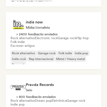
Rock & Roll / Rock Clássico
indie now
Mídia/Jornalista
> 2400 feedbacks enviados
Rock alternativo
Electronic rock
Garage rock
Hip-hop
Folk indie
Escrever artigos
Rock alternativo
Garage rock
Folk indie
Indie pop
Indie rock
Rap internacional
Metal / Heavy metal
Pop rock
Pravda Records
Selo
> 800 feedbacks enviados
Rock alternativo
Dream pop
Eletrônica
Garage rock
Indie pop