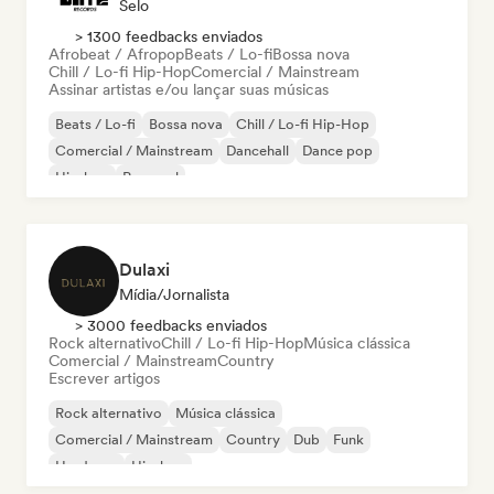
Selo
> 1300 feedbacks enviados
Afrobeat / Afropop
Beats / Lo-fi
Bossa nova
Chill / Lo-fi Hip-Hop
Comercial / Mainstream
Assinar artistas e/ou lançar suas músicas
Beats / Lo-fi
Bossa nova
Chill / Lo-fi Hip-Hop
Comercial / Mainstream
Dancehall
Dance pop
Hip-hop
Pop soul
Dulaxi
Mídia/Jornalista
> 3000 feedbacks enviados
Rock alternativo
Chill / Lo-fi Hip-Hop
Música clássica
Comercial / Mainstream
Country
Escrever artigos
Rock alternativo
Música clássica
Comercial / Mainstream
Country
Dub
Funk
Hardcore
Hip-hop