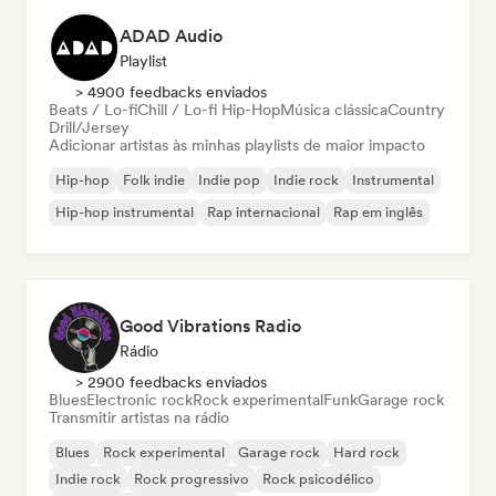
ADAD Audio
Playlist
> 4900 feedbacks enviados
Beats / Lo-fi
Chill / Lo-fi Hip-Hop
Música clássica
Country
Drill/Jersey
Adicionar artistas às minhas playlists de maior impacto
Hip-hop
Folk indie
Indie pop
Indie rock
Instrumental
Hip-hop instrumental
Rap internacional
Rap em inglês
Good Vibrations Radio
Rádio
> 2900 feedbacks enviados
Blues
Electronic rock
Rock experimental
Funk
Garage rock
Transmitir artistas na rádio
Blues
Rock experimental
Garage rock
Hard rock
Indie rock
Rock progressivo
Rock psicodélico