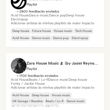
Playlist
> 2800 feedbacks enviados
Acid House
Dance music
Dance pop
Deep house
Electropop
Adicionar artistas às minhas playlists de maior impacto
Deep house
Future house
House music
Tech House
Acid House
Dance music
Dance pop
Electropop
Zara House Music 🫂 (by Jasiel Reynoso)
Playlist
> 1700 feedbacks enviados
Acid House
Beats / Lo-fi
Dance music
Deep house
Funky / Jackin House
Adicionar artistas às minhas playlists de maior impacto
Acid House
Deep house
House music
UK Garage / Bassline
Beats / Lo-fi
Dance music
Funky / Jackin House
Minimal