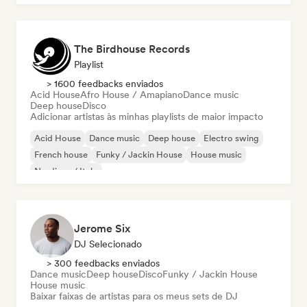
The Birdhouse Records
Playlist
> 1600 feedbacks enviados
Acid House
Afro House / Amapiano
Dance music
Deep house
Disco
Adicionar artistas às minhas playlists de maior impacto
Acid House
Dance music
Deep house
Electro swing
French house
Funky / Jackin House
House music
Nu-disco / Italo
Jerome Six
DJ Selecionado
> 300 feedbacks enviados
Dance music
Deep house
Disco
Funky / Jackin House
House music
Baixar faixas de artistas para os meus sets de DJ