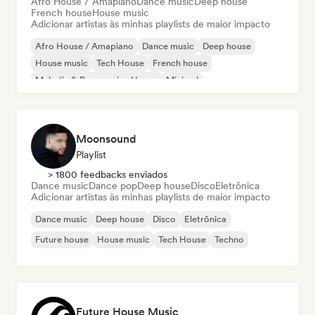
Afro House / Amapiano
Dance music
Deep house
French house
House music
Adicionar artistas às minhas playlists de maior impacto
Afro House / Amapiano
Dance music
Deep house
House music
Tech House
French house
Melodic & Progressive House
Minimal
Moonsound
Playlist
> 1800 feedbacks enviados
Dance music
Dance pop
Deep house
Disco
Eletrônica
Adicionar artistas às minhas playlists de maior impacto
Dance music
Deep house
Disco
Eletrônica
Future house
House music
Tech House
Techno
Future House Music