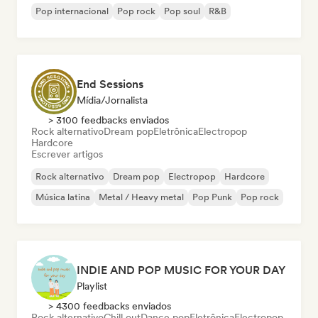
Pop internacional
Pop rock
Pop soul
R&B
End Sessions
Mídia/Jornalista
> 3100 feedbacks enviados
Rock alternativo
Dream pop
Eletrônica
Electropop
Hardcore
Escrever artigos
Rock alternativo
Dream pop
Electropop
Hardcore
Música latina
Metal / Heavy metal
Pop Punk
Pop rock
INDIE AND POP MUSIC FOR YOUR DAY
Playlist
> 4300 feedbacks enviados
Rock alternativo
Chill out
Dance pop
Eletrônica
Electropop