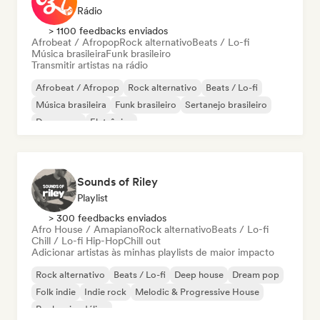
Rádio
> 1100 feedbacks enviados
Afrobeat / Afropop
Rock alternativo
Beats / Lo-fi
Música brasileira
Funk brasileiro
Transmitir artistas na rádio
Afrobeat / Afropop
Rock alternativo
Beats / Lo-fi
Música brasileira
Funk brasileiro
Sertanejo brasileiro
Dance pop
Eletrônica
Sounds of Riley
Playlist
> 300 feedbacks enviados
Afro House / Amapiano
Rock alternativo
Beats / Lo-fi
Chill / Lo-fi Hip-Hop
Chill out
Adicionar artistas às minhas playlists de maior impacto
Rock alternativo
Beats / Lo-fi
Deep house
Dream pop
Folk indie
Indie rock
Melodic & Progressive House
Rock psicodélico