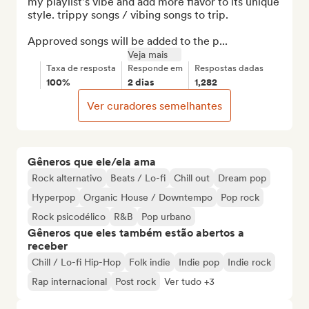
my playlist's vibe and add more flavor to its unique 
style. trippy songs / vibing songs to trip.

Approved songs will be added to the p...
Veja mais
Taxa de resposta
Responde em
Respostas dadas
100%
2 dias
1,282
Ver curadores semelhantes
Gêneros que ele/ela ama
Rock alternativo
Beats / Lo-fi
Chill out
Dream pop
Hyperpop
Organic House / Downtempo
Pop rock
Rock psicodélico
R&B
Pop urbano
Gêneros que eles também estão abertos a
receber
Chill / Lo-fi Hip-Hop
Folk indie
Indie pop
Indie rock
Rap internacional
Post rock
Ver tudo +3