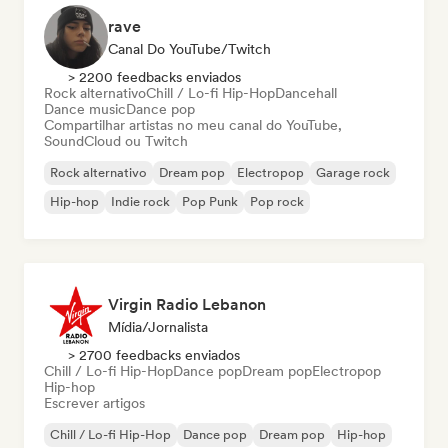
rave
Canal Do YouTube/Twitch
> 2200 feedbacks enviados
Rock alternativo
Chill / Lo-fi Hip-Hop
Dancehall
Dance music
Dance pop
Compartilhar artistas no meu canal do YouTube,
SoundCloud ou Twitch
Rock alternativo
Dream pop
Electropop
Garage rock
Hip-hop
Indie rock
Pop Punk
Pop rock
Virgin Radio Lebanon
Mídia/Jornalista
> 2700 feedbacks enviados
Chill / Lo-fi Hip-Hop
Dance pop
Dream pop
Electropop
Hip-hop
Escrever artigos
Chill / Lo-fi Hip-Hop
Dance pop
Dream pop
Hip-hop