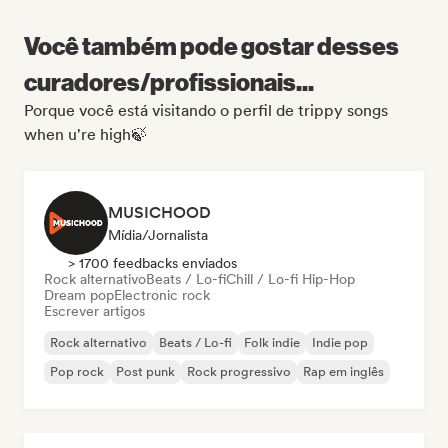
Você também pode gostar desses
curadores/profissionais...
Porque você está visitando o perfil de trippy songs
when u're high🍃
MUSICHOOD
Mídia/Jornalista
> 1700 feedbacks enviados
Rock alternativo
Beats / Lo-fi
Chill / Lo-fi Hip-Hop
Dream pop
Electronic rock
Escrever artigos
Rock alternativo
Beats / Lo-fi
Folk indie
Indie pop
Pop rock
Post punk
Rock progressivo
Rap em inglês