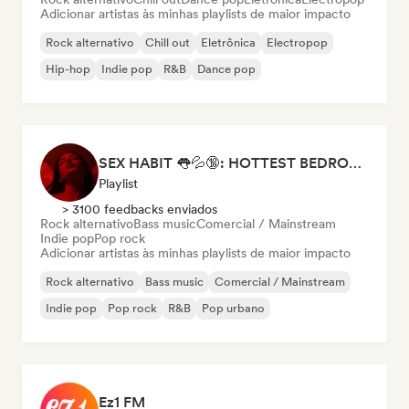
Adicionar artistas às minhas playlists de maior impacto
Rock alternativo
Chill out
Eletrônica
Electropop
Hip-hop
Indie pop
R&B
Dance pop
SEX HABIT 👅💦🔞: HOTTEST BEDROOM PLAYLIST
Playlist
> 3100 feedbacks enviados
Rock alternativo
Bass music
Comercial / Mainstream
Indie pop
Pop rock
Adicionar artistas às minhas playlists de maior impacto
Rock alternativo
Bass music
Comercial / Mainstream
Indie pop
Pop rock
R&B
Pop urbano
Ez1 FM