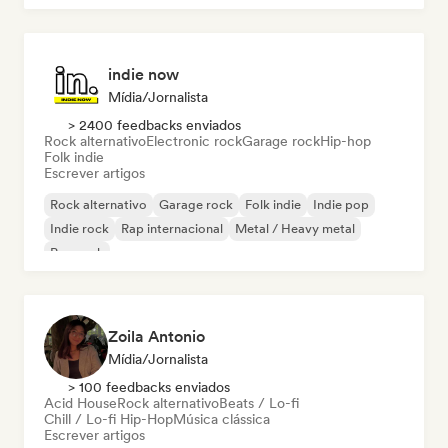
indie now
Mídia/Jornalista
> 2400 feedbacks enviados
Rock alternativo
Electronic rock
Garage rock
Hip-hop
Folk indie
Escrever artigos
Rock alternativo
Garage rock
Folk indie
Indie pop
Indie rock
Rap internacional
Metal / Heavy metal
Pop rock
Zoila Antonio
Mídia/Jornalista
> 100 feedbacks enviados
Acid House
Rock alternativo
Beats / Lo-fi
Chill / Lo-fi Hip-Hop
Música clássica
Escrever artigos