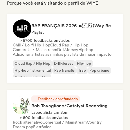
Porque você está visitando o perfil de WIYE
RAP FRANÇAIS 2026 🔥🇫🇷 (Way Records)
Playlist
> 5700 feedbacks enviados
Chill / Lo-fi Hip-Hop
Cloud Rap / Hip Hop
Comercial / Mainstream
Drill/Jersey
Hip-hop
Adicionar artistas às minhas playlists de maior impacto
Cloud Rap / Hip Hop
Drill/Jersey
Hip-hop
Hip-hop instrumental
Rap francês
Trap
Pop urbano
Chill / Lo-fi Hip-Hop
Feedback aprofundado
Rob Tavaglione/Catalyst Recording
Especialista Em Som
> 800 feedbacks enviados
Rock alternativo
Comercial / Mainstream
Country
Dream pop
Eletrônica