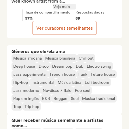
well known artist from a...
Veja mais
Taxa de compartilhamento
Respostas dadas
57%
89
Ver curadores semelhantes
Gêneros que ele/ela ama
Música africana
Música brasileira
Chill out
Deep house
Disco
Dream pop
Dub
Electro swing
Jazz experimental
French house
Funk
Future house
Hip-hop
Instrumental
Música latina
Lofi bedroom
Jazz moderno
Nu-disco / Italo
Pop soul
Rap em inglês
R&B
Reggae
Soul
Música tradicional
Trap
Trip hop
Quer receber música semelhante a artistas
como...