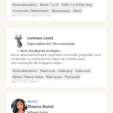
Rock alternativo
Beats / Lo-fi
Chill / Lo-fi Hip-Hop
Comercial / Mainstream
Dance music
Disco
Dream pop
House music
Lorenzo Lautz
Especialista Em Sincronização
> 1600 feedbacks enviados
Rock alternativo
Dream pop
Hard rock
Indie pop
Indie rock
Licenciar ou representar faixas de artistas para
sincronização de imagem/vídeo
Rock alternativo
Hard rock
Indie pop
Indie rock
Metal / Heavy metal
New wave
Post punk
Rock psicodélico
NOVO
Zhakira Razhé
Influenciador