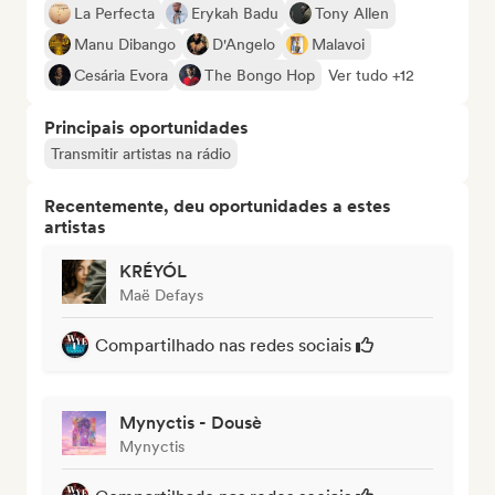
La Perfecta
Erykah Badu
Tony Allen
Manu Dibango
D'Angelo
Malavoi
Cesária Evora
The Bongo Hop
Ver tudo +12
Principais oportunidades
Transmitir artistas na rádio
Recentemente, deu oportunidades a estes
artistas
KRÉYÓL
Maë Defays
Compartilhado nas redes sociais
Mynyctis - Dousè
Mynyctis