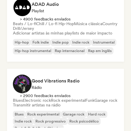
ADAD Audio
Playlist
> 4900 feedbacks enviados
Beats / Lo-fi
Chill / Lo-fi Hip-Hop
Música clássica
Country
Drill/Jersey
Adicionar artistas às minhas playlists de maior impacto
Hip-hop
Folk indie
Indie pop
Indie rock
Instrumental
Hip-hop instrumental
Rap internacional
Rap em inglês
Good Vibrations Radio
Rádio
> 2900 feedbacks enviados
Blues
Electronic rock
Rock experimental
Funk
Garage rock
Transmitir artistas na rádio
Blues
Rock experimental
Garage rock
Hard rock
Indie rock
Rock progressivo
Rock psicodélico
Rock & Roll / Rock Clássico