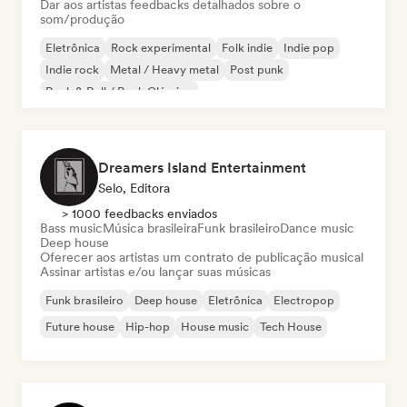
Dar aos artistas feedbacks detalhados sobre o
som/produção
Eletrônica
Rock experimental
Folk indie
Indie pop
Indie rock
Metal / Heavy metal
Post punk
Rock & Roll / Rock Clássico
Dreamers Island Entertainment
Selo, Editora
> 1000 feedbacks enviados
Bass music
Música brasileira
Funk brasileiro
Dance music
Deep house
Oferecer aos artistas um contrato de publicação musical
Assinar artistas e/ou lançar suas músicas
Funk brasileiro
Deep house
Eletrônica
Electropop
Future house
Hip-hop
House music
Tech House