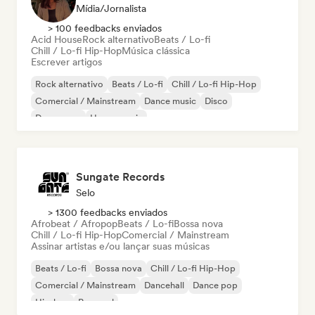
Mídia/Jornalista
> 100 feedbacks enviados
Acid House
Rock alternativo
Beats / Lo-fi
Chill / Lo-fi Hip-Hop
Música clássica
Escrever artigos
Rock alternativo
Beats / Lo-fi
Chill / Lo-fi Hip-Hop
Comercial / Mainstream
Dance music
Disco
Dream pop
House music
Sungate Records
Selo
> 1300 feedbacks enviados
Afrobeat / Afropop
Beats / Lo-fi
Bossa nova
Chill / Lo-fi Hip-Hop
Comercial / Mainstream
Assinar artistas e/ou lançar suas músicas
Beats / Lo-fi
Bossa nova
Chill / Lo-fi Hip-Hop
Comercial / Mainstream
Dancehall
Dance pop
Hip-hop
Pop soul