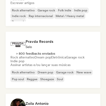
Escrever artigos
Rock alternativo
Garage rock
Folk indie
Indie pop
Indie rock
Rap internacional
Metal / Heavy metal
Pop rock
Pravda Records
Selo
> 800 feedbacks enviados
Rock alternativo
Dream pop
Eletrônica
Garage rock
Indie pop
Assinar artistas e/ou lançar suas músicas
Rock alternativo
Dream pop
Garage rock
New wave
Pop soul
Reggae
Shoegaze
Soul
Zoila Antonio