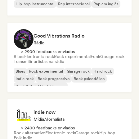
Hip-hop instrumental
Rap internacional
Rap em inglês
Good Vibrations Radio
Rádio
> 2900 feedbacks enviados
Blues
Electronic rock
Rock experimental
Funk
Garage rock
Transmitir artistas na rádio
Blues
Rock experimental
Garage rock
Hard rock
Indie rock
Rock progressivo
Rock psicodélico
Rock & Roll / Rock Clássico
indie now
Mídia/Jornalista
> 2400 feedbacks enviados
Rock alternativo
Electronic rock
Garage rock
Hip-hop
Folk indie