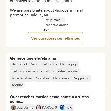
ourselves to a single musical genre.

We are passionate about discovering and 
promoting unique, au...
Veja mais
Respostas dadas
304
Ver curadores semelhantes
Gêneros que ele/ela ama
Dancehall
Disco
Eletrônica
Electropop
Eletrônica experimental
Pop internacional
Música latina
Pop latino
New wave
Reggaeton
Techno
Quer receber música semelhante a artistas
como...
Bad Bunny
KAROL G
Feid