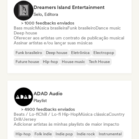
Dreamers Island Entertainment
Selo, Editora
> 1000 feedbacks enviados
Bass music
Música brasileira
Funk brasileiro
Dance music
Deep house
Oferecer aos artistas um contrato de publicação musical
Assinar artistas e/ou lançar suas músicas
Funk brasileiro
Deep house
Eletrônica
Electropop
Future house
Hip-hop
House music
Tech House
ADAD Audio
Playlist
> 4900 feedbacks enviados
Beats / Lo-fi
Chill / Lo-fi Hip-Hop
Música clássica
Country
Drill/Jersey
Adicionar artistas às minhas playlists de maior impacto
Hip-hop
Folk indie
Indie pop
Indie rock
Instrumental