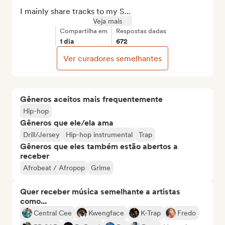
I mainly share tracks to my S...
Veja mais
Compartilha em
Respostas dadas
1 dia
672
Ver curadores semelhantes
Gêneros aceitos mais frequentemente
Hip-hop
Gêneros que ele/ela ama
Drill/Jersey
Hip-hop instrumental
Trap
Gêneros que eles também estão abertos a
receber
Afrobeat / Afropop
Grime
Quer receber música semelhante a artistas
como...
Central Cee
Kwengface
K-Trap
Fredo