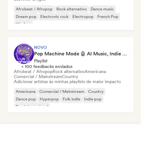
Afrobeat / Afropop
Rock alternativo
Dance music
Dream pop
Electronic rock
Electropop
French Pop
Hip-hop
NOVO
Pop Machine Mode 🤖 AI Music, Indie Pop & Dream Pop
Playlist
< 100 feedbacks enviados
Afrobeat / Afropop
Rock alternativo
Americana
Comercial / Mainstream
Country
Adicionar artistas às minhas playlists de maior impacto
Americana
Comercial / Mainstream
Country
Dance pop
Hyperpop
Folk indie
Indie pop
Pop internacional