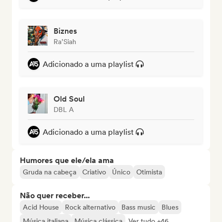
Biznes
Ra’Siah
Adicionado a uma playlist
Old Soul
DBL A
Adicionado a uma playlist
Humores que ele/ela ama
Gruda na cabeça
Criativo
Único
Otimista
Não quer receber...
Acid House
Rock alternativo
Bass music
Blues
Música italiana
Música clássica
Ver tudo +46