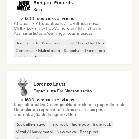
Sungate Records
Selo
> 1300 feedbacks enviados
Afrobeat / Afropop
Beats / Lo-fi
Bossa nova
Chill / Lo-fi Hip-Hop
Comercial / Mainstream
Assinar artistas e/ou lançar suas músicas
Beats / Lo-fi
Bossa nova
Chill / Lo-fi Hip-Hop
Comercial / Mainstream
Dancehall
Dance pop
Hip-hop
Pop soul
Lorenzo Lautz
Especialista Em Sincronização
> 1600 feedbacks enviados
Rock alternativo
Dream pop
Hard rock
Indie pop
Indie rock
Licenciar ou representar faixas de artistas para
sincronização de imagem/vídeo
Rock alternativo
Hard rock
Indie pop
Indie rock
Metal / Heavy metal
New wave
Post punk