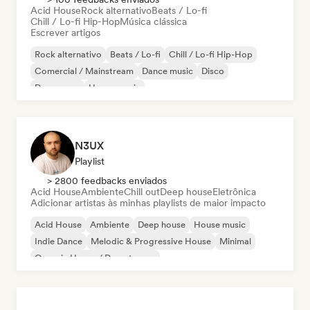
Acid House
Rock alternativo
Beats / Lo-fi
Chill / Lo-fi Hip-Hop
Música clássica
Escrever artigos
Rock alternativo
Beats / Lo-fi
Chill / Lo-fi Hip-Hop
Comercial / Mainstream
Dance music
Disco
Dream pop
House music
N3UX
Playlist
> 2800 feedbacks enviados
Acid House
Ambiente
Chill out
Deep house
Eletrônica
Adicionar artistas às minhas playlists de maior impacto
Acid House
Ambiente
Deep house
House music
Indie Dance
Melodic & Progressive House
Minimal
Organic House / Downtempo