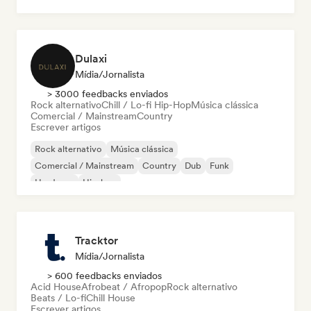
Rock psicodélico
Dulaxi
Mídia/Jornalista
> 3000 feedbacks enviados
Rock alternativo
Chill / Lo-fi Hip-Hop
Música clássica
Comercial / Mainstream
Country
Escrever artigos
Rock alternativo
Música clássica
Comercial / Mainstream
Country
Dub
Funk
Hardcore
Hip-hop
Tracktor
Mídia/Jornalista
> 600 feedbacks enviados
Acid House
Afrobeat / Afropop
Rock alternativo
Beats / Lo-fi
Chill House
Escrever artigos