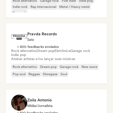
Rock alternativo
Garage rock
Folk indie
Indie pop
Indie rock
Rap internacional
Metal / Heavy metal
Pop rock
Pravda Records
Selo
> 800 feedbacks enviados
Rock alternativo
Dream pop
Eletrônica
Garage rock
Indie pop
Assinar artistas e/ou lançar suas músicas
Rock alternativo
Dream pop
Garage rock
New wave
Pop soul
Reggae
Shoegaze
Soul
Zoila Antonio
Mídia/Jornalista
> 100 feedbacks enviados