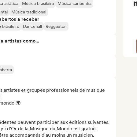
a asiática
Música brasileira
Música caribenha
ntal
Música tradicional
abertos a receber
 brasileiro
Dancehall
Reggaeton
 artistas como...
aberta
s artistes et groupes professionnels de musique 


monde 🌍

dentes peuvent participer aux éditions suivantes.

li d’Or de la Musique du Monde est gratuit.

être accompagnés d'au moins un musicien. 
