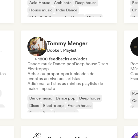
Acid House
Ambiente
Deep house
Bea
House music
Indie Dance
Chi
Melodic & Progressive House
Minimal
Co
Organic House / Downtempo
Da
Tommy Menger
Sincronização
Booker, Playlist
> 1800 feedbacks enviados
Dance music
Dance pop
Deep house
Disco
Roc
Electropop
Mús
tas
Achar ou propor oportunidades de
Cou
eventos ao vivo aos artistas
Escr
Adicionar artistas às minhas playlists de
maior impacto
Roc
Dance music
Dance pop
Deep house
Co
Disco
Electropop
French house
co
Fu
French Pop
House music