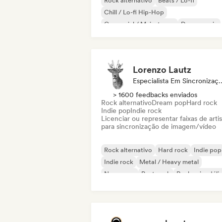
Rock alternativo
Beats / Lo-fi
Chill / Lo-fi Hip-Hop
Comercial / Mainstream
Dance music
Disco
Dream pop
House music
Lorenzo Lautz
Especialista Em 
> 1600 feedbacks enviados
Rock alternativo
Dream pop
Hard rock
Indie pop
Indie rock
Licenciar ou representar faixas de artis
para sincronização de imagem/vídeo
Rock alternativo
Hard rock
Indie pop
Indie rock
Metal / Heavy metal
New wave
Post punk
Rock psicodéli