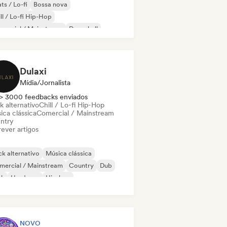
ts / Lo-fi
Bossa nova
ll / Lo-fi Hip-Hop
mercial / Mainstream
Dancehall
nce pop
Hip-hop
Pop soul
Dulaxi
Mídia/Jornalista
> 3000 feedbacks enviados
k alternativo
Chill / Lo-fi Hip-Hop
ica clássica
Comercial / Mainstream
ntry
ever artigos
k alternativo
Música clássica
mercial / Mainstream
Country
Dub
nk
Hardcore
Hip-hop
NOVO