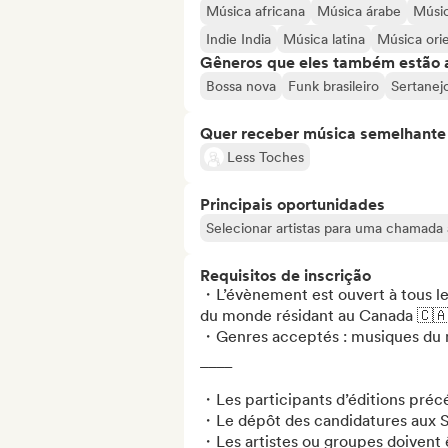
Música africana
Música árabe
Músic
Indie India
Música latina
Música orie
Gêneros que eles também estão 
Bossa nova
Funk brasileiro
Sertanejo
Quer receber música semelhante a
Less Toches
Principais oportunidades
Selecionar artistas para uma chamada 
Requisitos de inscrição
・L’évènement est ouvert à tous le
du monde résidant au Canada 🇨🇦
・Genres acceptés : musiques du 
____

・Les participants d’éditions précé
・Le dépôt des candidatures aux Sy
・Les artistes ou groupes doivent 