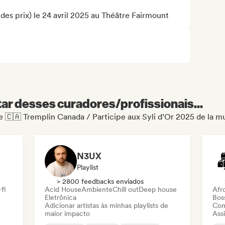
des prix) le 24 avril 2025 au Théâtre Fairmount
r desses curadores/profissionais...
 de 🇨🇦 Tremplin Canada / Participe aux Syli d’Or 2025 de la
N3UX
Playlist
> 2800 feedbacks enviados
fi
Acid House
Ambiente
Chill out
Deep house
Afr
Eletrônica
Bos
Adicionar artistas às minhas playlists de
Com
maior impacto
Assi