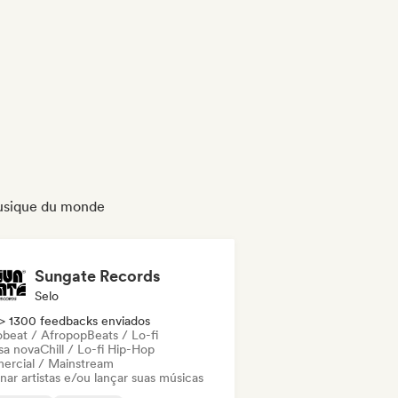
 musique du monde
Sungate Records
Selo
> 1300 feedbacks enviados
obeat / Afropop
Beats / Lo-fi
sa nova
Chill / Lo-fi Hip-Hop
ercial / Mainstream
nar artistas e/ou lançar suas músicas