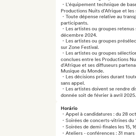
・L'équipement technique de base (s
Productions Nuits d'Afrique et les s
・Toute dépense relative au transp
participants. 

・Les artistes ou groupes retenus s
décembre 2024. 

・Les artistes ou groupes présélect
sur Zone Festival. 

・Les artistes ou groupes sélection
conclues entre les Productions Nuit
d'Afrique et ses diffuseurs partenai
Musique du Monde. 

・Les décisions prises durant toute
sans appel. 

・Les artistes doivent se rendre dis
donnée soit de février à avril 2025
Horário
・Appel à candidatures : du 28 oc
・Soirées de concerts-vitrines du 11
・Soirées de demi-finales les 15, 16
・Ateliers - conférences : 31 mars e