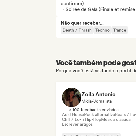
confirmer) 

・Soirée de Gala (Finale et remise 
Não quer receber...
Death / Thrash
Techno
Trance
Você também pode gosta
Porque você está visitando o perfil
Zoila Antonio
Mídia/Jornalista
> 100 feedbacks enviados
Acid House
Rock alternativo
Beats / Lo-
Chill / Lo-fi Hip-Hop
Música clássica
Escrever artigos