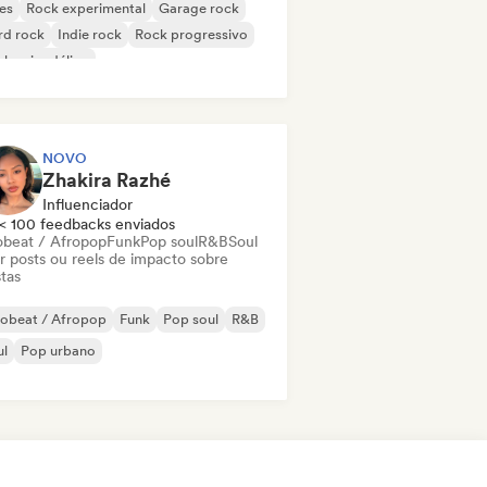
es
Rock experimental
Garage rock
rd rock
Indie rock
Rock progressivo
k psicodélico
k & Roll / Rock Clássico
NOVO
Zhakira Razhé
Influenciador
< 100 feedbacks enviados
obeat / Afropop
Funk
Pop soul
R&B
Soul
ar posts ou reels de impacto sobre
stas
robeat / Afropop
Funk
Pop soul
R&B
ul
Pop urbano