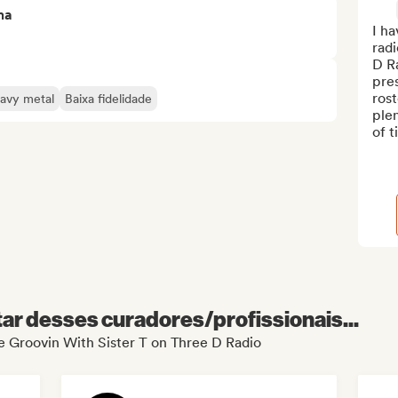
ma
I ha
radi
D R
pres
rost
avy metal
Baixa fidelidade
plen
of t
r desses curadores/profissionais...
de Groovin With Sister T on Three D Radio