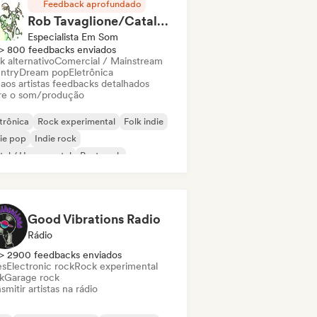
Feedback aprofundado
Rob Tavaglione/Catalyst Recording
Especialista Em Som
> 800 feedbacks enviados
k alternativo
Comercial / Mainstream
ntry
Dream pop
Eletrônica
 aos artistas feedbacks detalhados
re o som/produção
trônica
Rock experimental
Folk indie
ie pop
Indie rock
al / Heavy metal
Post punk
k & Roll / Rock Clássico
Good Vibrations Radio
Rádio
> 2900 feedbacks enviados
es
Electronic rock
Rock experimental
k
Garage rock
smitir artistas na rádio