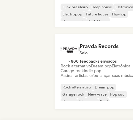
Funk brasileiro
Deep house
Eletrônic
Electropop
Future house
Hip-hop
House music
Tech House
Pravda Records
Selo
> 800 feedbacks enviados
Rock alternativo
Dream pop
Eletrônica
Garage rock
Indie pop
Assinar artistas e/ou lançar suas músic
Rock alternativo
Dream pop
Garage rock
New wave
Pop soul
Reggae
Shoegaze
Soul