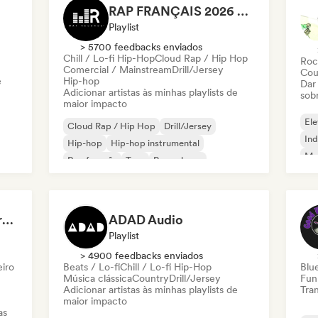
RAP FRANÇAIS 2026 🔥🇫🇷 (Way Records)
Playlist
> 5700 feedbacks enviados
Chill / Lo-fi Hip-Hop
Cloud Rap / Hip Hop
Roc
Comercial / Mainstream
Drill/Jersey
Cou
e
Hip-hop
Dar
Adicionar artistas às minhas playlists de
sob
maior impacto
Ele
Cloud Rap / Hip Hop
Drill/Jersey
Ind
Hip-hop
Hip-hop instrumental
Met
Rap francês
Trap
Pop urbano
Roc
Chill / Lo-fi Hip-Hop
Dreamers Island Entertainment
ADAD Audio
Playlist
> 4900 feedbacks enviados
eiro
Beats / Lo-fi
Chill / Lo-fi Hip-Hop
Blu
Música clássica
Country
Drill/Jersey
Fun
Adicionar artistas às minhas playlists de
Tran
maior impacto
as