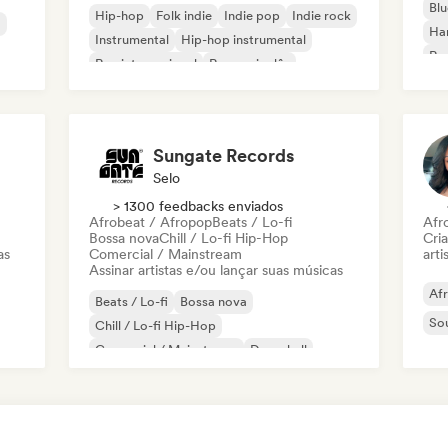
Blu
Hip-hop
Folk indie
Indie pop
Indie rock
a
Ha
Instrumental
Hip-hop instrumental
Roc
Rap internacional
Rap em inglês
Roc
Sungate Records
Selo
> 1300 feedbacks enviados
Afrobeat / Afropop
Beats / Lo-fi
Afr
Bossa nova
Chill / Lo-fi Hip-Hop
Cri
as
Comercial / Mainstream
arti
Assinar artistas e/ou lançar suas músicas
Af
Beats / Lo-fi
Bossa nova
So
Chill / Lo-fi Hip-Hop
Comercial / Mainstream
Dancehall
Dance pop
Hip-hop
Pop soul