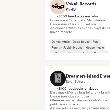
Vokall Records
Playlist
> 3500 feedbacks enviados
Bossa nova
Comercial / Mainstream
Dance music
Deep house
Funk
Adicionar artistas às minhas playlists d
maior impacto
Dance music
Deep house
Funk
Funky / Jackin House
House music
Indie pop
Nu-disco / Italo
Pop soul
Selo, Editora
> 1000 feedbacks enviados
Bass music
Música brasileira
Funk brasil
Dance music
Deep house
Oferecer aos artistas um contrato de
publicação musical
Assinar artistas e/ou lançar suas músic