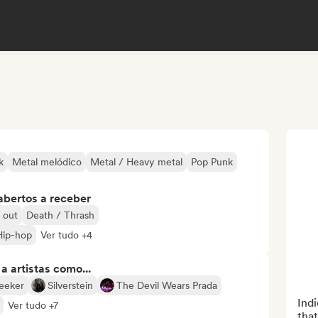
k
Metal melódico
Metal / Heavy metal
Pop Punk
abertos a receber
l out
Death / Thrash
Hip-hop
Ver tudo +4
 artistas como...
eeker
Silverstein
The Devil Wears Prada
Indi
Ver tudo +7
that