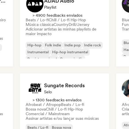
Dreamers Island Entertainment
ADAD Audio
Playlist
> 4900 feedbacks enviados
eiro
Beats / Lo-fi
Chill / Lo-fi Hip-Hop
Blu
Música clássica
Country
Drill/Jersey
Fun
Adicionar artistas às minhas playlists de
Tran
maior impacto
as
Blu
Hip-hop
Folk indie
Indie pop
Indie rock
a
Ha
Instrumental
Hip-hop instrumental
Roc
Rap internacional
Rap em inglês
Roc
Sungate Records
Selo
> 1300 feedbacks enviados
Afrobeat / Afropop
Beats / Lo-fi
Afr
Bossa nova
Chill / Lo-fi Hip-Hop
Cri
as
Comercial / Mainstream
arti
Assinar artistas e/ou lançar suas músicas
Af
Beats / Lo-fi
Bossa nova