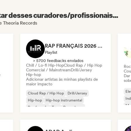
r desses curadores/profissionais...
de Theoria Records
RAP FRANÇAIS 2026 🔥🇫🇷 (Way Records)
Playlist
> 5700 feedbacks enviados
Chill / Lo-fi Hip-Hop
Cloud Rap / Hip Hop
Roc
Comercial / Mainstream
Drill/Jersey
Cou
e
Hip-hop
Dar
Adicionar artistas às minhas playlists de
sob
maior impacto
Ele
Cloud Rap / Hip Hop
Drill/Jersey
Ind
Hip-hop
Hip-hop instrumental
Met
Rap francês
Trap
Pop urbano
Roc
Chill / Lo-fi Hip-Hop