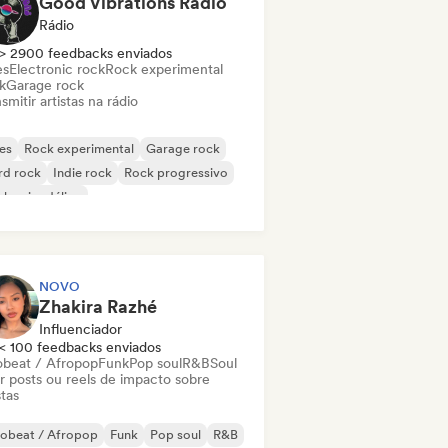
Good Vibrations Radio
Rádio
> 2900 feedbacks enviados
es
Electronic rock
Rock experimental
k
Garage rock
smitir artistas na rádio
es
Rock experimental
Garage rock
rd rock
Indie rock
Rock progressivo
k psicodélico
k & Roll / Rock Clássico
NOVO
Zhakira Razhé
Influenciador
< 100 feedbacks enviados
obeat / Afropop
Funk
Pop soul
R&B
Soul
ar posts ou reels de impacto sobre
stas
robeat / Afropop
Funk
Pop soul
R&B