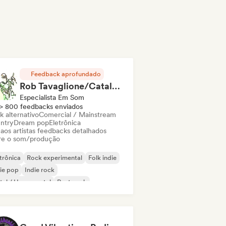
Feedback aprofundado
Rob Tavaglione/Catalyst Recording
Especialista Em Som
> 800 feedbacks enviados
k alternativo
Comercial / Mainstream
ntry
Dream pop
Eletrônica
 aos artistas feedbacks detalhados
re o som/produção
trônica
Rock experimental
Folk indie
ie pop
Indie rock
al / Heavy metal
Post punk
k & Roll / Rock Clássico