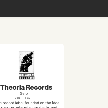
Theoria Records
Selo
7.8k
1.9k
e record label founded on the idea 
 passion, integrity, creativity, and 