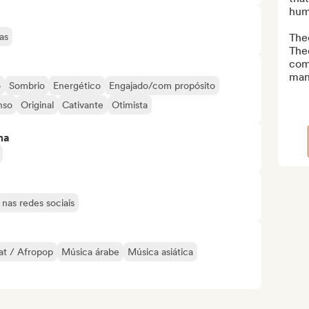
humi
as
Theo
The
comp
man
o
Sombrio
Energético
Engajado/com propósito
nso
Original
Cativante
Otimista
ma
nas redes sociais
at / Afropop
Música árabe
Música asiática