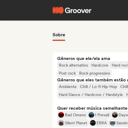
Sobre
Gêneros que ele/ela ama
Rock alternativo
Hardcore
Hard roc
Post rock
Rock progressivo
Gêneros que eles também estão 
Ambiente
Chill / Lo-fi Hip-Hop
Chil
Hard Dance / Hardcore / Hardstyle
Quer receber música semelhante a
Bad Omens
I Prevail
Days
Silent Planet
ERRA
Saosin