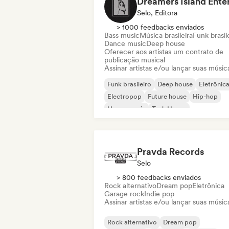
Selo, Editora
> 1000 feedbacks enviados
Bass music
Música brasileira
Funk brasil
Dance music
Deep house
Oferecer aos artistas um contrato de
publicação musical
Assinar artistas e/ou lançar suas músic
Funk brasileiro
Deep house
Eletrônic
Electropop
Future house
Hip-hop
House music
Tech House
Pravda Records
Selo
> 800 feedbacks enviados
Rock alternativo
Dream pop
Eletrônica
Garage rock
Indie pop
Assinar artistas e/ou lançar suas músic
Rock alternativo
Dream pop