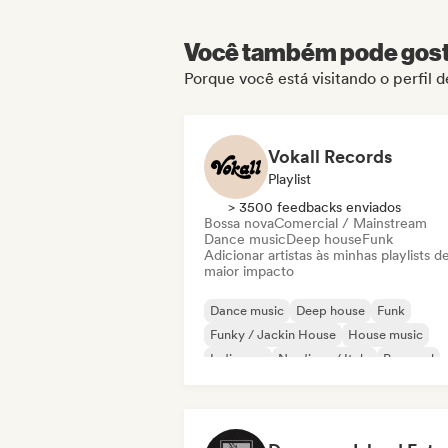
Você também pode gosta
Porque você está visitando o perfil 
Vokall Records
Playlist
> 3500 feedbacks enviados
Bossa nova
Comercial / Mainstream
Dance music
Deep house
Funk
Adicionar artistas às minhas playlists d
maior impacto
Dance music
Deep house
Funk
Funky / Jackin House
House music
Indie pop
Nu-disco / Italo
Pop soul