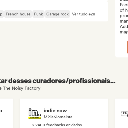
Fact
of N
op
French house
Funk
Garage rock
Ver tudo +28
prom
man
Addi
mag.
r desses curadores/profissionais...
de The Noisy Factory
o
indie now
Mídia/Jornalista
> 2400 feedbacks enviados