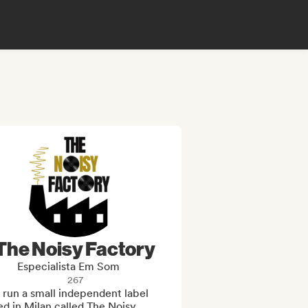
The Noisy Factory
Especialista Em Som
267
I run a small independent label 
d in Milan called The Noisy 