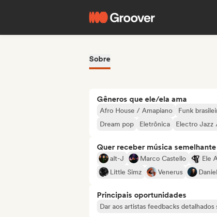
Sobre
Gêneros que ele/ela ama
Afro House / Amapiano
Funk brasilei
Dream pop
Eletrônica
Electro Jazz
Quer receber música semelhante a
alt-J
Marco Castello
Ele 
Little Simz
Venerus
Danie
Principais oportunidades
Dar aos artistas feedbacks detalhado