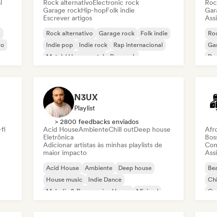
l
Rock alternativo
Electronic rock
Roc
Garage rock
Hip-hop
Folk indie
Gar
Escrever artigos
Assi
k
Rock alternativo
Garage rock
Folk indie
Roc
vo
Indie pop
Indie rock
Rap internacional
Ga
Metal / Heavy metal
Pop rock
Re
N3UX
Playlist
> 2800 feedbacks enviados
fi
Acid House
Ambiente
Chill out
Deep house
Afr
Eletrônica
Bos
Adicionar artistas às minhas playlists de
Com
maior impacto
Assi
Acid House
Ambiente
Deep house
Bea
House music
Indie Dance
Chi
Melodic & Progressive House
Minimal
Co
Organic House / Downtempo
Da