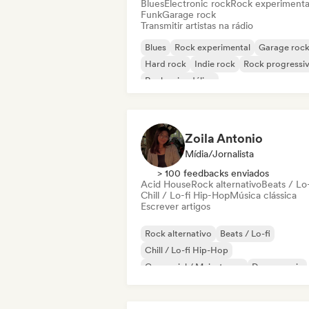
Blues
Electronic rock
Rock experimenta
Funk
Garage rock
Transmitir artistas na rádio
Blues
Rock experimental
Garage roc
Hard rock
Indie rock
Rock progressi
Rock psicodélico
Rock & Roll / Rock Clássico
Zoila Antonio
Mídia/Jornalista
> 100 feedbacks enviados
Acid House
Rock alternativo
Beats / Lo-
Chill / Lo-fi Hip-Hop
Música clássica
Escrever artigos
Rock alternativo
Beats / Lo-fi
Chill / Lo-fi Hip-Hop
Comercial / Mainstream
Dance music
Disco
Dream pop
House music