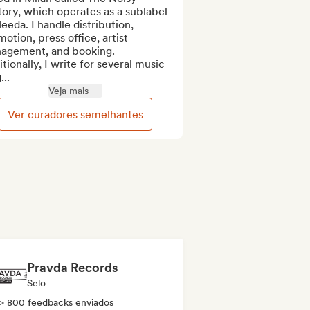
ory, which operates as a sublabel 
eeda. I handle distribution, 
otion, press office, artist 
agement, and booking.

tionally, I write for several music 
..
Veja mais
Ver curadores semelhantes
Pravda Records
Selo
> 800 feedbacks enviados