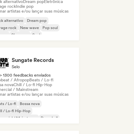
k alternativo
Dream pop
Eletrônica
age rock
Indie pop
nar artistas e/ou lançar suas músicas
k alternativo
Dream pop
rage rock
New wave
Pop soul
ggae
Shoegaze
Soul
Sungate Records
Selo
> 1300 feedbacks enviados
obeat / Afropop
Beats / Lo-fi
sa nova
Chill / Lo-fi Hip-Hop
ercial / Mainstream
nar artistas e/ou lançar suas músicas
ts / Lo-fi
Bossa nova
ll / Lo-fi Hip-Hop
mercial / Mainstream
Dancehall
nce pop
Hip-hop
Pop soul