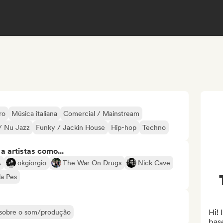
ro
Música italiana
Comercial / Mainstream
 / Nu Jazz
Funky / Jackin House
Hip-hop
Techno
 artistas como...
A
okgiorgio
The War On Drugs
Nick Cave
la Pes
Hi! 
s sobre o som/produção
base