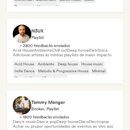
Dream pop
House music
N3UX
Playlist
> 2800 feedbacks enviados
Acid House
Ambiente
Chill out
Deep house
Eletrônica
Adicionar artistas às minhas playlists de maior impacto
Acid House
Ambiente
Deep house
House music
Indie Dance
Melodic & Progressive House
Minimal
Organic House / Downtempo
Tommy Menger
Booker, Playlist
> 1800 feedbacks enviados
Dance music
Dance pop
Deep house
Disco
Electropop
Achar ou propor oportunidades de eventos ao vivo aos