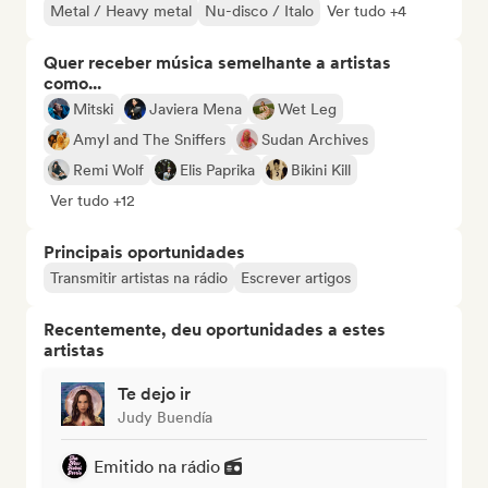
Metal / Heavy metal
Nu-disco / Italo
Ver tudo +4
Quer receber música semelhante a artistas
como...
Mitski
Javiera Mena
Wet Leg
Amyl and The Sniffers
Sudan Archives
Remi Wolf
Elis Paprika
Bikini Kill
Ver tudo +12
Principais oportunidades
Transmitir artistas na rádio
Escrever artigos
Recentemente, deu oportunidades a estes
artistas
Te dejo ir
Judy Buendía
Emitido na rádio