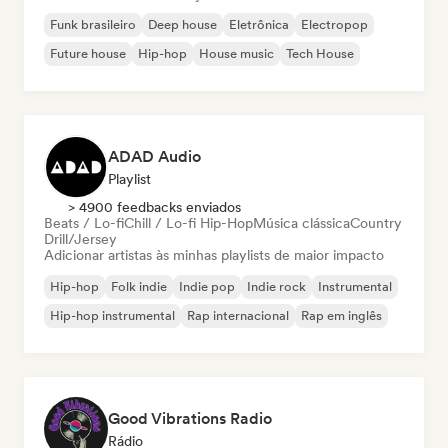
Funk brasileiro
Deep house
Eletrônica
Electropop
Future house
Hip-hop
House music
Tech House
ADAD Audio
Playlist
> 4900 feedbacks enviados
Beats / Lo-fi
Chill / Lo-fi Hip-Hop
Música clássica
Country
Drill/Jersey
Adicionar artistas às minhas playlists de maior impacto
Hip-hop
Folk indie
Indie pop
Indie rock
Instrumental
Hip-hop instrumental
Rap internacional
Rap em inglês
Good Vibrations Radio
Rádio