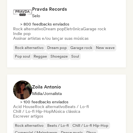
Pravda Records
Selo
> 800 feedbacks enviados
Rock alternativo
Dream pop
Eletrônica
Garage rock
Indie pop
Assinar artistas e/ou lançar suas músicas
Rock alternativo
Dream pop
Garage rock
New wave
Pop soul
Reggae
Shoegaze
Soul
Zoila Antonio
Mídia/Jornalista
> 100 feedbacks enviados
Acid House
Rock alternativo
Beats / Lo-fi
Chill / Lo-fi Hip-Hop
Música clássica
Escrever artigos
Rock alternativo
Beats / Lo-fi
Chill / Lo-fi Hip-Hop
Comercial / Mainstream
Dance music
Disco