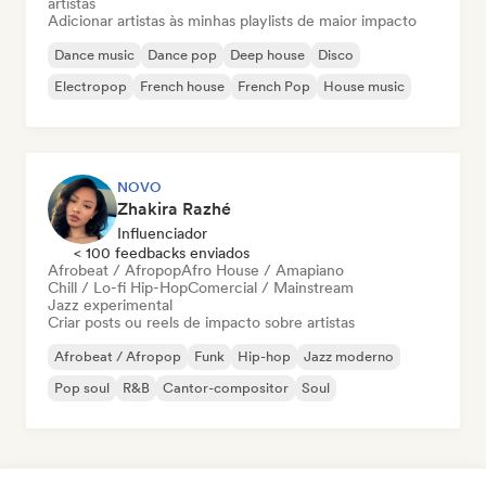
artistas
Adicionar artistas às minhas playlists de maior impacto
Dance music
Dance pop
Deep house
Disco
Electropop
French house
French Pop
House music
NOVO
Zhakira Razhé
Influenciador
< 100 feedbacks enviados
Afrobeat / Afropop
Afro House / Amapiano
Chill / Lo-fi Hip-Hop
Comercial / Mainstream
Jazz experimental
Criar posts ou reels de impacto sobre artistas
Afrobeat / Afropop
Funk
Hip-hop
Jazz moderno
Pop soul
R&B
Cantor-compositor
Soul