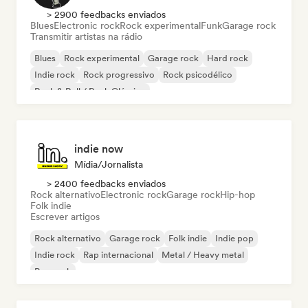
> 2900 feedbacks enviados
Blues
Electronic rock
Rock experimental
Funk
Garage rock
Transmitir artistas na rádio
Blues
Rock experimental
Garage rock
Hard rock
Indie rock
Rock progressivo
Rock psicodélico
Rock & Roll / Rock Clássico
indie now
Mídia/Jornalista
> 2400 feedbacks enviados
Rock alternativo
Electronic rock
Garage rock
Hip-hop
Folk indie
Escrever artigos
Rock alternativo
Garage rock
Folk indie
Indie pop
Indie rock
Rap internacional
Metal / Heavy metal
Pop rock