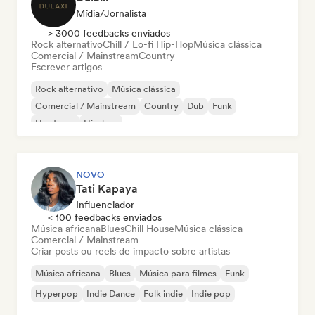
Mídia/Jornalista
> 3000 feedbacks enviados
Rock alternativo
Chill / Lo-fi Hip-Hop
Música clássica
Comercial / Mainstream
Country
Escrever artigos
Rock alternativo
Música clássica
Comercial / Mainstream
Country
Dub
Funk
Hardcore
Hip-hop
NOVO
Tati Kapaya
Influenciador
< 100 feedbacks enviados
Música africana
Blues
Chill House
Música clássica
Comercial / Mainstream
Criar posts ou reels de impacto sobre artistas
Música africana
Blues
Música para filmes
Funk
Hyperpop
Indie Dance
Folk indie
Indie pop