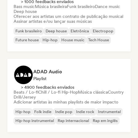
> 1000 feedbacks enviados
Bass music
Música brasileira
Funk brasileiro
Dance music
Deep house
Oferecer aos artistas um contrato de publicação musical
Assinar artistas e/ou lançar suas músicas
Funk brasileiro
Deep house
Eletrônica
Electropop
Future house
Hip-hop
House music
Tech House
ADAD Audio
Playlist
> 4900 feedbacks enviados
Beats / Lo-fi
Chill / Lo-fi Hip-Hop
Música clássica
Country
Drill/Jersey
Adicionar artistas às minhas playlists de maior impacto
Hip-hop
Folk indie
Indie pop
Indie rock
Instrumental
Hip-hop instrumental
Rap internacional
Rap em inglês