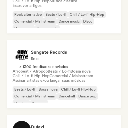
Chill / Lo-fi Hip-Hop
Música clássica
Escrever artigos
Rock alternativo
Beats / Lo-fi
Chill / Lo-fi Hip-Hop
Comercial / Mainstream
Dance music
Disco
Dream pop
House music
Sungate Records
Selo
> 1300 feedbacks enviados
Afrobeat / Afropop
Beats / Lo-fi
Bossa nova
Chill / Lo-fi Hip-Hop
Comercial / Mainstream
Assinar artistas e/ou lançar suas músicas
Beats / Lo-fi
Bossa nova
Chill / Lo-fi Hip-Hop
Comercial / Mainstream
Dancehall
Dance pop
Hip-hop
Pop soul
Dulaxi