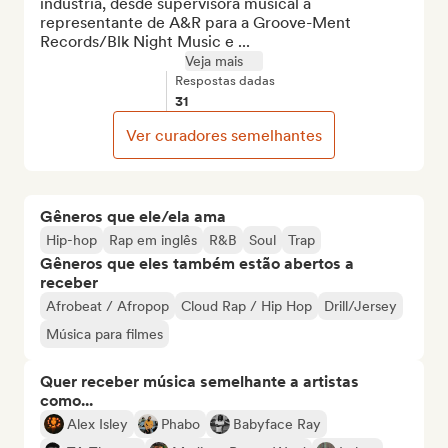
indústria, desde supervisora musical a 
representante de A&R para a Groove-Ment 
Records/Blk Night Music e ...
Veja mais
Respostas dadas
31
Ver curadores semelhantes
Gêneros que ele/ela ama
Hip-hop
Rap em inglês
R&B
Soul
Trap
Gêneros que eles também estão abertos a
receber
Afrobeat / Afropop
Cloud Rap / Hip Hop
Drill/Jersey
Música para filmes
Quer receber música semelhante a artistas
como...
Alex Isley
Phabo
Babyface Ray