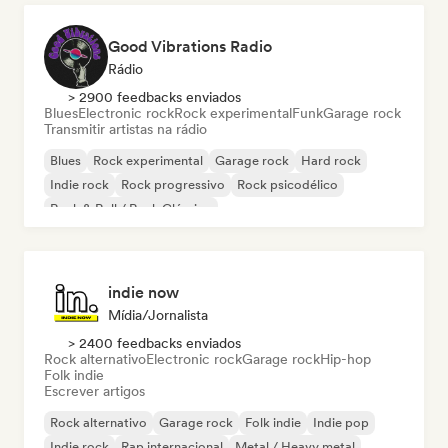
Good Vibrations Radio
Rádio
> 2900 feedbacks enviados
Blues
Electronic rock
Rock experimental
Funk
Garage rock
Transmitir artistas na rádio
Blues
Rock experimental
Garage rock
Hard rock
Indie rock
Rock progressivo
Rock psicodélico
Rock & Roll / Rock Clássico
indie now
Mídia/Jornalista
> 2400 feedbacks enviados
Rock alternativo
Electronic rock
Garage rock
Hip-hop
Folk indie
Escrever artigos
Rock alternativo
Garage rock
Folk indie
Indie pop
Indie rock
Rap internacional
Metal / Heavy metal