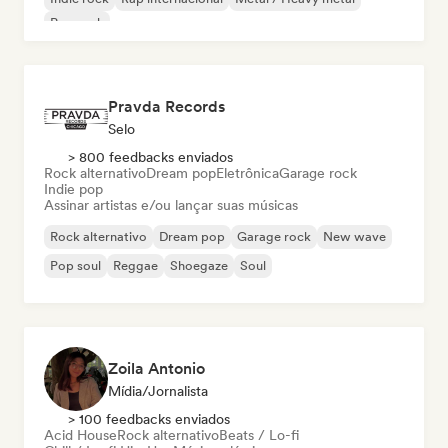
Pop rock
Pravda Records
Selo
> 800 feedbacks enviados
Rock alternativo
Dream pop
Eletrônica
Garage rock
Indie pop
Assinar artistas e/ou lançar suas músicas
Rock alternativo
Dream pop
Garage rock
New wave
Pop soul
Reggae
Shoegaze
Soul
Zoila Antonio
Mídia/Jornalista
> 100 feedbacks enviados
Acid House
Rock alternativo
Beats / Lo-fi