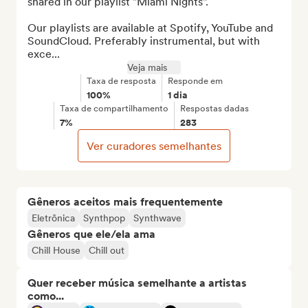
shared in our playlist "Miami Nights". 

Our playlists are available at Spotify, YouTube and 
SoundCloud. Preferably instrumental, but with 
exce...
Veja mais
Taxa de resposta
Responde em
100%
1 dia
Taxa de compartilhamento
Respostas dadas
7%
283
Ver curadores semelhantes
Gêneros aceitos mais frequentemente
Eletrônica
Synthpop
Synthwave
Gêneros que ele/ela ama
Chill House
Chill out
Quer receber música semelhante a artistas
como...