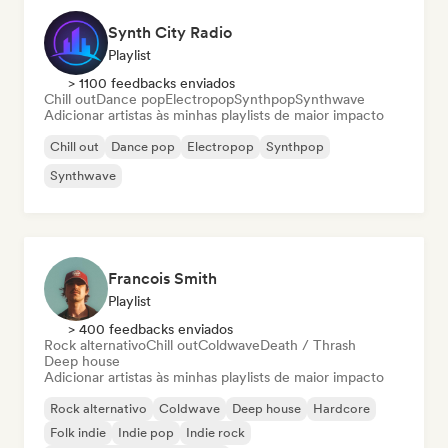
Synth City Radio
Playlist
> 1100 feedbacks enviados
Chill out
Dance pop
Electropop
Synthpop
Synthwave
Adicionar artistas às minhas playlists de maior impacto
Chill out
Dance pop
Electropop
Synthpop
Synthwave
Francois Smith
Playlist
> 400 feedbacks enviados
Rock alternativo
Chill out
Coldwave
Death / Thrash
Deep house
Adicionar artistas às minhas playlists de maior impacto
Rock alternativo
Coldwave
Deep house
Hardcore
Folk indie
Indie pop
Indie rock