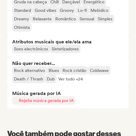
Gruda na cabeça
Chill
Dançável
Energético
Standard
Good vibes
Groovy
Lo-fi
Melódico
Dreamy
Relaxante
Romântico
Sensual
Simples
Otimista
Atributos musicais que ele/ela ama
Sons electrônicos
Sintetizadores
Não quer receber...
Rock alternativo
Blues
Rock cristão
Coldwave
Death / Thrash
Dub
Ver tudo +24
Música gerada por IA
Rejeita música gerada por IA
Você também pode gostar desses