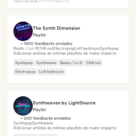
Melodic & Progressive House
The Synth Dimension
Playlist
> 1500 feedbacks enviados
Beats / Lo-fi
Chill out
Electropop
Lofi bedroom
Synthpop
Adicionar artistas às minhas playlists de maior impacto
Synthpop
Synthwave
Beats / Lo-fi
Chill out
Electropop
Lofi bedroom
Synthwaves by LightSource
Playlist
> 200 feedbacks enviados
Synthpop
Synthwave
Adicionar artistas às minhas playlists de maior impacto