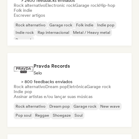
> 2400 feedbacks enviados
Rock alternativo
Electronic rock
Garage rock
Hip-hop
Folk indie
Escrever artigos
Rock alternativo
Garage rock
Folk indie
Indie pop
Indie rock
Rap internacional
Metal / Heavy metal
Pop rock
Pravda Records
Selo
> 800 feedbacks enviados
Rock alternativo
Dream pop
Eletrônica
Garage rock
Indie pop
Assinar artistas e/ou lançar suas músicas
Rock alternativo
Dream pop
Garage rock
New wave
Pop soul
Reggae
Shoegaze
Soul