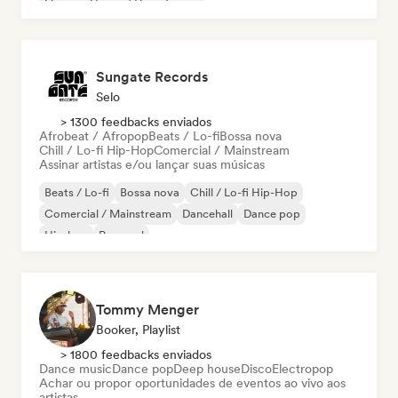
Organic House / Downtempo
Sungate Records
Selo
> 1300 feedbacks enviados
Afrobeat / Afropop
Beats / Lo-fi
Bossa nova
Chill / Lo-fi Hip-Hop
Comercial / Mainstream
Assinar artistas e/ou lançar suas músicas
Beats / Lo-fi
Bossa nova
Chill / Lo-fi Hip-Hop
Comercial / Mainstream
Dancehall
Dance pop
Hip-hop
Pop soul
Tommy Menger
Booker, Playlist
> 1800 feedbacks enviados
Dance music
Dance pop
Deep house
Disco
Electropop
Achar ou propor oportunidades de eventos ao vivo aos
artistas