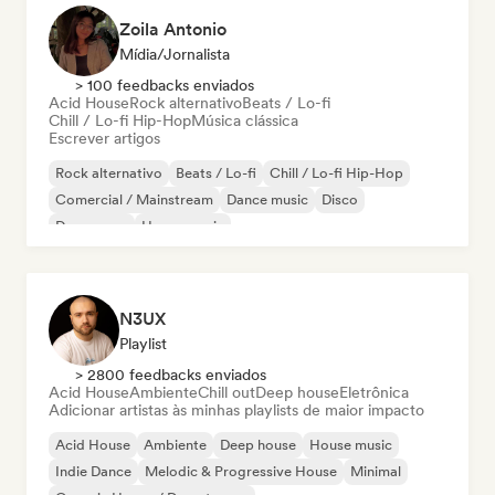
Zoila Antonio
Mídia/Jornalista
> 100 feedbacks enviados
Acid House
Rock alternativo
Beats / Lo-fi
Chill / Lo-fi Hip-Hop
Música clássica
Escrever artigos
Rock alternativo
Beats / Lo-fi
Chill / Lo-fi Hip-Hop
Comercial / Mainstream
Dance music
Disco
Dream pop
House music
N3UX
Playlist
> 2800 feedbacks enviados
Acid House
Ambiente
Chill out
Deep house
Eletrônica
Adicionar artistas às minhas playlists de maior impacto
Acid House
Ambiente
Deep house
House music
Indie Dance
Melodic & Progressive House
Minimal