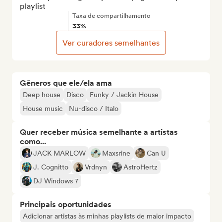
playlist
Taxa de compartilhamento
33%
Ver curadores semelhantes
Gêneros que ele/ela ama
Deep house
Disco
Funky / Jackin House
House music
Nu-disco / Italo
Quer receber música semelhante a artistas
como...
JACK MARLOW
Maxsrine
Can U
J. Cognitto
Vrdnyn
AstroHertz
DJ Windows 7
Principais oportunidades
Adicionar artistas às minhas playlists de maior impacto