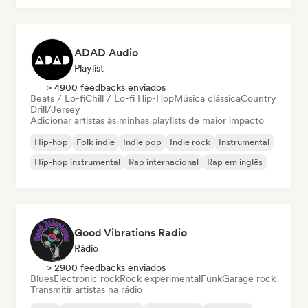
ADAD Audio
Playlist
> 4900 feedbacks enviados
Beats / Lo-fi
Chill / Lo-fi Hip-Hop
Música clássica
Country
Drill/Jersey
Adicionar artistas às minhas playlists de maior impacto
Hip-hop
Folk indie
Indie pop
Indie rock
Instrumental
Hip-hop instrumental
Rap internacional
Rap em inglês
Good Vibrations Radio
Rádio
> 2900 feedbacks enviados
Blues
Electronic rock
Rock experimental
Funk
Garage rock
Transmitir artistas na rádio