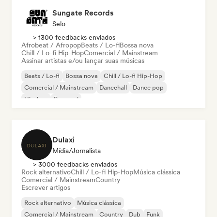
Sungate Records
Selo
> 1300 feedbacks enviados
Afrobeat / Afropop
Beats / Lo-fi
Bossa nova
Chill / Lo-fi Hip-Hop
Comercial / Mainstream
Assinar artistas e/ou lançar suas músicas
Beats / Lo-fi
Bossa nova
Chill / Lo-fi Hip-Hop
Comercial / Mainstream
Dancehall
Dance pop
Hip-hop
Pop soul
Dulaxi
Mídia/Jornalista
> 3000 feedbacks enviados
Rock alternativo
Chill / Lo-fi Hip-Hop
Música clássica
Comercial / Mainstream
Country
Escrever artigos
Rock alternativo
Música clássica
Comercial / Mainstream
Country
Dub
Funk