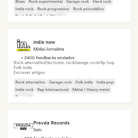
Blues
Rock experimental
Garage rock
Hard rock
Indie rock
Rock progressivo
Rock psicodélico
Rock & Roll / Rock Clássico
indie now
Mídia/Jornalista
> 2400 feedbacks enviados
Rock alternativo
Electronic rock
Garage rock
Hip-hop
Folk indie
Escrever artigos
Rock alternativo
Garage rock
Folk indie
Indie pop
Indie rock
Rap internacional
Metal / Heavy metal
Pop rock
Pravda Records
Selo