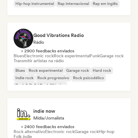
Hip-hop instrumental
Rap internacional
Rap em inglês
Good Vibrations Radio
Rádio
> 2900 feedbacks enviados
Blues
Electronic rock
Rock experimental
Funk
Garage rock
Transmitir artistas na rádio
Blues
Rock experimental
Garage rock
Hard rock
Indie rock
Rock progressivo
Rock psicodélico
Rock & Roll / Rock Clássico
indie now
Mídia/Jornalista
> 2400 feedbacks enviados
Rock alternativo
Electronic rock
Garage rock
Hip-hop
Folk indie