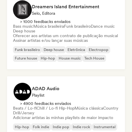
Dreamers Island Entertainment
Selo, Editora
> 1000 feedbacks enviados
Bass music
Música brasileira
Funk brasileiro
Dance music
Deep house
Oferecer aos artistas um contrato de publicação musical
Assinar artistas e/ou lançar suas músicas
Funk brasileiro
Deep house
Eletrônica
Electropop
Future house
Hip-hop
House music
Tech House
ADAD Audio
Playlist
> 4900 feedbacks enviados
Beats / Lo-fi
Chill / Lo-fi Hip-Hop
Música clássica
Country
Drill/Jersey
Adicionar artistas às minhas playlists de maior impacto
Hip-hop
Folk indie
Indie pop
Indie rock
Instrumental