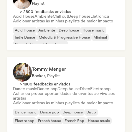
Playlist
> 2800 feedbacks enviados
Acid House
Ambiente
Chill out
Deep house
Eletrônica
Adicionar artistas às minhas playlists de maior impacto
Acid House
Ambiente
Deep house
House music
Indie Dance
Melodic & Progressive House
Minimal
Organic House / Downtempo
Tommy Menger
Booker, Playlist
> 1800 feedbacks enviados
Dance music
Dance pop
Deep house
Disco
Electropop
Achar ou propor oportunidades de eventos ao vivo aos
artistas
Adicionar artistas às minhas playlists de maior impacto
Dance music
Dance pop
Deep house
Disco
Electropop
French house
French Pop
House music