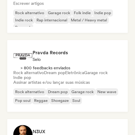
Escrever artigos
Rock alternativo
Garage rock
Folk indie
Indie pop
Indie rock
Rap internacional
Metal / Heavy metal
Pop rock
Pravda Records
Selo
> 800 feedbacks enviados
Rock alternativo
Dream pop
Eletrônica
Garage rock
Indie pop
Assinar artistas e/ou lançar suas músicas
Rock alternativo
Dream pop
Garage rock
New wave
Pop soul
Reggae
Shoegaze
Soul
N3UX