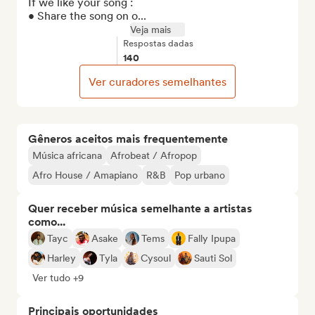
If we like your song :

• Share the song on o...
Veja mais
Respostas dadas
140
Ver curadores semelhantes
Gêneros aceitos mais frequentemente
Música africana
Afrobeat / Afropop
Afro House / Amapiano
R&B
Pop urbano
Quer receber música semelhante a artistas
como...
Tayc
Asake
Tems
Fally Ipupa
Harley
Tyla
Cysoul
Sauti Sol
Ver tudo +9
Principais oportunidades