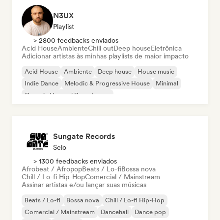
N3UX
Playlist
> 2800 feedbacks enviados
Acid House
Ambiente
Chill out
Deep house
Eletrônica
Adicionar artistas às minhas playlists de maior impacto
Acid House
Ambiente
Deep house
House music
Indie Dance
Melodic & Progressive House
Minimal
Organic House / Downtempo
Sungate Records
Selo
> 1300 feedbacks enviados
Afrobeat / Afropop
Beats / Lo-fi
Bossa nova
Chill / Lo-fi Hip-Hop
Comercial / Mainstream
Assinar artistas e/ou lançar suas músicas
Beats / Lo-fi
Bossa nova
Chill / Lo-fi Hip-Hop
Comercial / Mainstream
Dancehall
Dance pop