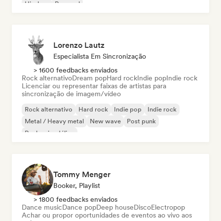
Hip-hop
Pop soul
Lorenzo Lautz
Especialista Em Sincronização
> 1600 feedbacks enviados
Rock alternativo
Dream pop
Hard rock
Indie pop
Indie rock
Licenciar ou representar faixas de artistas para
sincronização de imagem/vídeo
Rock alternativo
Hard rock
Indie pop
Indie rock
Metal / Heavy metal
New wave
Post punk
Rock psicodélico
Tommy Menger
Booker, Playlist
> 1800 feedbacks enviados
Dance music
Dance pop
Deep house
Disco
Electropop
Achar ou propor oportunidades de eventos ao vivo aos