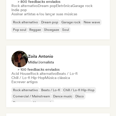
> 800 feedbacks enviados
Rock alternativo
Dream pop
Eletrônica
Garage rock
Indie pop
Assinar artistas e/ou lançar suas músicas
Rock alternativo
Dream pop
Garage rock
New wave
Pop soul
Reggae
Shoegaze
Soul
Zoila Antonio
Mídia/Jornalista
> 100 feedbacks enviados
Acid House
Rock alternativo
Beats / Lo-fi
Chill / Lo-fi Hip-Hop
Música clássica
Escrever artigos
Rock alternativo
Beats / Lo-fi
Chill / Lo-fi Hip-Hop
Comercial / Mainstream
Dance music
Disco
Dream pop
House music