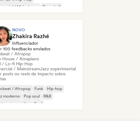
mercial / Mainstream
Dancehall
nce pop
Hip-hop
Pop soul
NOVO
Zhakira Razhé
Influenciador
< 100 feedbacks enviados
obeat / Afropop
o House / Amapiano
l / Lo-fi Hip-Hop
ercial / Mainstream
Jazz experimental
ar posts ou reels de impacto sobre
stas
robeat / Afropop
Funk
Hip-hop
zz moderno
Pop soul
R&B
ntor-compositor
Soul