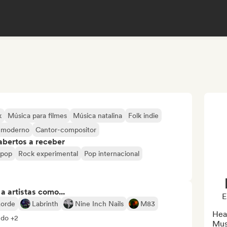
k
Música para filmes
Música natalina
Folk indie
o moderno
Cantor-compositor
abertos a receber
 pop
Rock experimental
Pop internacional
 artistas como...
E
Lorde
Labrinth
Nine Inch Nails
M83
Hea
udo +2
Mus