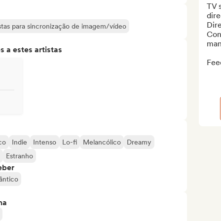
TV 
dire
Dire
tistas para sincronização de imagem/vídeo
Con
mana
 a estes artistas
Feed
co
Indie
Intenso
Lo-fi
Melancólico
Dreamy
Estranho
eber
ntico
ma