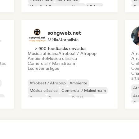
Melodic & Progressive House
Minimal
Co
Organic House / Downtempo
Da
songweb.net
Sincronização
Mídia/Jornalista
> 900 feedbacks enviados
Música africana
Afrobeat / Afropop
Afr
Ambiente
Música clássica
Afr
tas
Comercial / Mainstream
Chil
Escrever artigos
Com
Cri
arti
Afrobeat / Afropop
Ambiente
Af
Música clássica
Comercial / Mainstream
Ja
co
Country
Dance pop
Drill/Jersey
Ca
Hip-hop