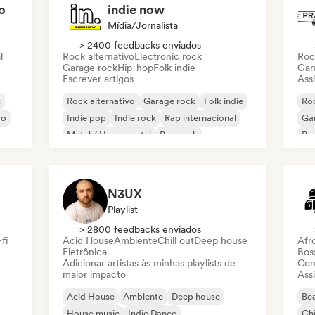
o
indie now
Mídia/Jornalista
> 2400 feedbacks enviados
l
Rock alternativo
Electronic rock
Roc
Garage rock
Hip-hop
Folk indie
Gar
Escrever artigos
Assi
k
Rock alternativo
Garage rock
Folk indie
Roc
vo
Indie pop
Indie rock
Rap internacional
Ga
Metal / Heavy metal
Pop rock
Re
N3UX
Playlist
> 2800 feedbacks enviados
fi
Acid House
Ambiente
Chill out
Deep house
Afr
Eletrônica
Bos
Adicionar artistas às minhas playlists de
Com
maior impacto
Assi
Acid House
Ambiente
Deep house
Bea
House music
Indie Dance
Chi