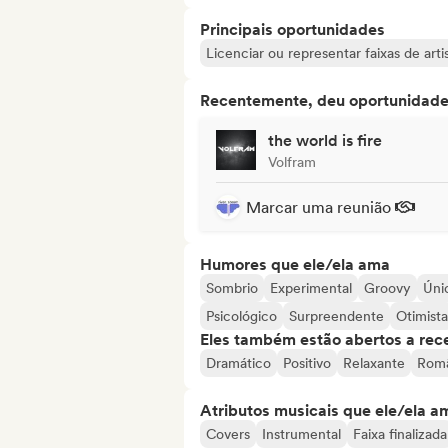
Principais oportunidades
Licenciar ou representar faixas de ar
Recentemente, deu oportunidades
the world is fire
Volfram
Marcar uma reunião
Humores que ele/ela ama
Sombrio
Experimental
Groovy
Úni
Psicológico
Surpreendente
Otimista
Eles também estão abertos a rec
Dramático
Positivo
Relaxante
Româ
Atributos musicais que ele/ela a
Covers
Instrumental
Faixa finalizada