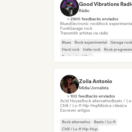
Good Vibrations Radi
Rádio
> 2900 feedbacks enviados
Blues
Electronic rock
Rock experimenta
Funk
Garage rock
Transmitir artistas na rádio
Blues
Rock experimental
Garage roc
Hard rock
Indie rock
Rock progressi
Rock psicodélico
Rock & Roll / Rock Clássico
Zoila Antonio
Mídia/Jornalista
> 100 feedbacks enviados
Acid House
Rock alternativo
Beats / Lo-
Chill / Lo-fi Hip-Hop
Música clássica
Escrever artigos
Rock alternativo
Beats / Lo-fi
Chill / Lo-fi Hip-Hop