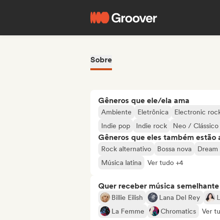
Sobre
Gêneros que ele/ela ama
Ambiente
Eletrônica
Electronic roc
Indie pop
Indie rock
Neo / Clássic
Gêneros que eles também estão 
Rock alternativo
Bossa nova
Dream
Música latina
Ver tudo +4
Quer receber música semelhante a
Billie Eilish
Lana Del Rey
La Femme
Chromatics
Ver t