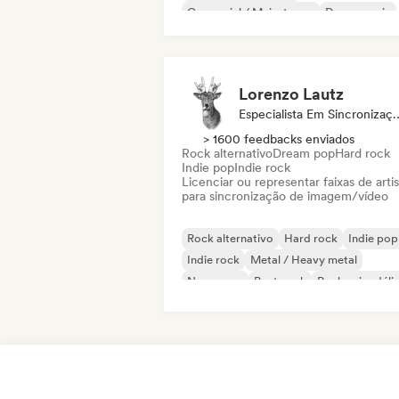
Comercial / Mainstream
Dance music
Disco
Dream pop
House music
Lorenzo Lautz
Especialista Em 
> 1600 feedbacks enviados
Rock alternativo
Dream pop
Hard rock
Indie pop
Indie rock
Licenciar ou representar faixas de artis
para sincronização de imagem/vídeo
Rock alternativo
Hard rock
Indie pop
Indie rock
Metal / Heavy metal
New wave
Post punk
Rock psicodéli