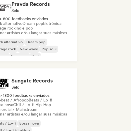
Pravda Records
Selo
> 800 feedbacks enviados
k alternativo
Dream pop
Eletrônica
age rock
Indie pop
nar artistas e/ou lançar suas músicas
k alternativo
Dream pop
rage rock
New wave
Pop soul
ggae
Shoegaze
Soul
Sungate Records
Selo
> 1300 feedbacks enviados
obeat / Afropop
Beats / Lo-fi
sa nova
Chill / Lo-fi Hip-Hop
ercial / Mainstream
nar artistas e/ou lançar suas músicas
ts / Lo-fi
Bossa nova
ll / Lo-fi Hip-Hop