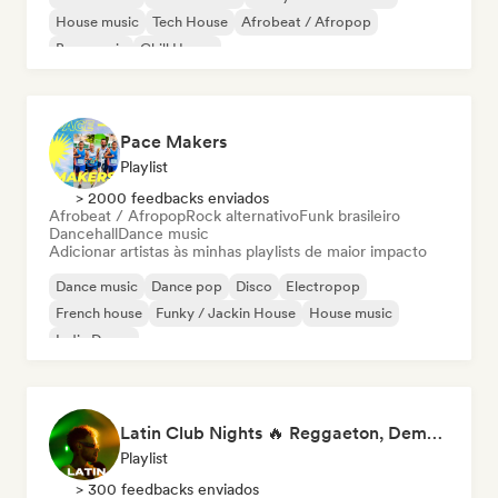
House music
Tech House
Afrobeat / Afropop
Bass music
Chill House
Pace Makers
Playlist
> 2000 feedbacks enviados
Afrobeat / Afropop
Rock alternativo
Funk brasileiro
Dancehall
Dance music
Adicionar artistas às minhas playlists de maior impacto
Dance music
Dance pop
Disco
Electropop
French house
Funky / Jackin House
House music
Indie Dance
Latin Club Nights 🔥 Reggaeton, Dembow & Latin House
Playlist
> 300 feedbacks enviados