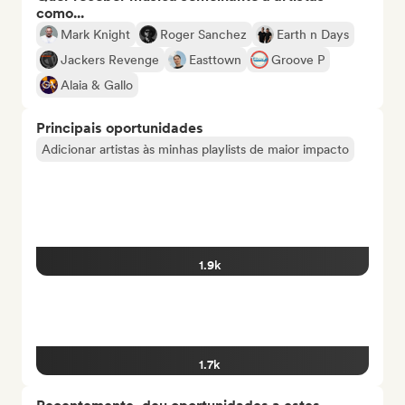
como...
Mark Knight
Roger Sanchez
Earth n Days
Jackers Revenge
Easttown
Groove P
Alaia & Gallo
Principais oportunidades
Adicionar artistas às minhas playlists de maior impacto
1.9k
1.7k