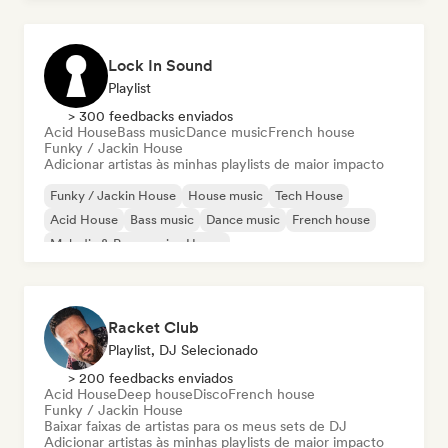
Lock In Sound
Playlist
> 300 feedbacks enviados
Acid House
Bass music
Dance music
French house
Funky / Jackin House
Adicionar artistas às minhas playlists de maior impacto
Funky / Jackin House
House music
Tech House
Acid House
Bass music
Dance music
French house
Melodic & Progressive House
Racket Club
Playlist, DJ Selecionado
> 200 feedbacks enviados
Acid House
Deep house
Disco
French house
Funky / Jackin House
Baixar faixas de artistas para os meus sets de DJ
Adicionar artistas às minhas playlists de maior impacto