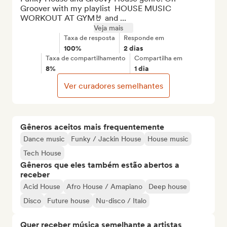
Groover with my playlist  HOUSE MUSIC 
WORKOUT AT GYM🤘 and ...
Veja mais
Taxa de resposta
Responde em
100%
2 dias
Taxa de compartilhamento
Compartilha em
8%
1 dia
Ver curadores semelhantes
Gêneros aceitos mais frequentemente
Dance music
Funky / Jackin House
House music
Tech House
Gêneros que eles também estão abertos a
receber
Acid House
Afro House / Amapiano
Deep house
Disco
Future house
Nu-disco / Italo
Quer receber música semelhante a artistas