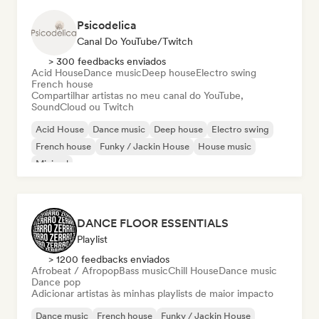
Psicodelica
Canal Do YouTube/Twitch
> 300 feedbacks enviados
Acid House
Dance music
Deep house
Electro swing
French house
Compartilhar artistas no meu canal do YouTube,
SoundCloud ou Twitch
Acid House
Dance music
Deep house
Electro swing
French house
Funky / Jackin House
House music
Minimal
DANCE FLOOR ESSENTIALS
Playlist
> 1200 feedbacks enviados
Afrobeat / Afropop
Bass music
Chill House
Dance music
Dance pop
Adicionar artistas às minhas playlists de maior impacto
Dance music
French house
Funky / Jackin House