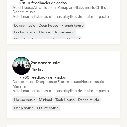
> 1100 feedbacks enviados
Acid House
Afro House / Amapiano
Bass music
Chill out
Dance music
Adicionar artistas às minhas playlists de maior impacto
Dance music
Deep house
French house
Funky / Jackin House
House music
Melodic & Progressive House
Minimal
Organic House / Downtempo
2snoozemusic
Playlist
> 700 feedbacks enviados
Dance music
Deep house
Future house
House music
Minimal
Adicionar artistas às minhas playlists de maior impacto
House music
Minimal
Tech House
Dance music
Deep house
Future house