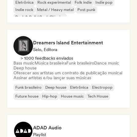
Eletrônica
Rock experimental
Folk indie
Indie pop
Indie rock
Metal / Heavy metal
Post punk
Rock & Roll / Rock Clássico
Dreamers Island Entertainment
Selo, Editora
> 1000 feedbacks enviados
Bass music
Música brasileira
Funk brasileiro
Dance music
Deep house
Oferecer aos artistas um contrato de publicação musical
Assinar artistas e/ou lançar suas músicas
Funk brasileiro
Deep house
Eletrônica
Electropop
Future house
Hip-hop
House music
Tech House
ADAD Audio
Playlist