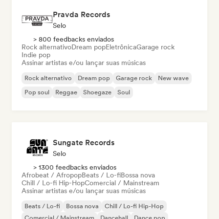
Pravda Records
Selo
> 800 feedbacks enviados
Rock alternativo
Dream pop
Eletrônica
Garage rock
Indie pop
Assinar artistas e/ou lançar suas músicas
Rock alternativo
Dream pop
Garage rock
New wave
Pop soul
Reggae
Shoegaze
Soul
Sungate Records
Selo
> 1300 feedbacks enviados
Afrobeat / Afropop
Beats / Lo-fi
Bossa nova
Chill / Lo-fi Hip-Hop
Comercial / Mainstream
Assinar artistas e/ou lançar suas músicas
Beats / Lo-fi
Bossa nova
Chill / Lo-fi Hip-Hop
Comercial / Mainstream
Dancehall
Dance pop