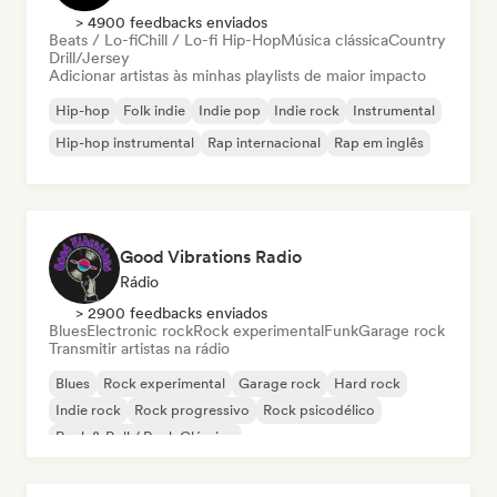
> 4900 feedbacks enviados
Beats / Lo-fi
Chill / Lo-fi Hip-Hop
Música clássica
Country
Drill/Jersey
Adicionar artistas às minhas playlists de maior impacto
Hip-hop
Folk indie
Indie pop
Indie rock
Instrumental
Hip-hop instrumental
Rap internacional
Rap em inglês
Good Vibrations Radio
Rádio
> 2900 feedbacks enviados
Blues
Electronic rock
Rock experimental
Funk
Garage rock
Transmitir artistas na rádio
Blues
Rock experimental
Garage rock
Hard rock
Indie rock
Rock progressivo
Rock psicodélico
Rock & Roll / Rock Clássico