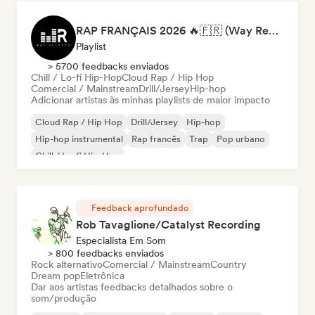
RAP FRANÇAIS 2026 🔥🇫🇷 (Way Records)
Playlist
> 5700 feedbacks enviados
Chill / Lo-fi Hip-Hop
Cloud Rap / Hip Hop
Comercial / Mainstream
Drill/Jersey
Hip-hop
Adicionar artistas às minhas playlists de maior impacto
Cloud Rap / Hip Hop
Drill/Jersey
Hip-hop
Hip-hop instrumental
Rap francês
Trap
Pop urbano
Chill / Lo-fi Hip-Hop
Feedback aprofundado
Rob Tavaglione/Catalyst Recording
Especialista Em Som
> 800 feedbacks enviados
Rock alternativo
Comercial / Mainstream
Country
Dream pop
Eletrônica
Dar aos artistas feedbacks detalhados sobre o
som/produção