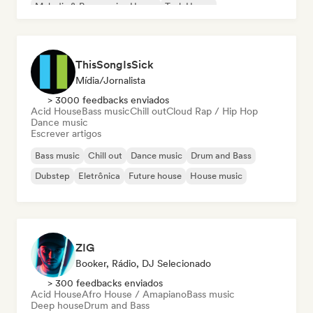
Melodic & Progressive House
Tech House
ThisSongIsSick
Mídia/Jornalista
> 3000 feedbacks enviados
Acid House
Bass music
Chill out
Cloud Rap / Hip Hop
Dance music
Escrever artigos
Bass music
Chill out
Dance music
Drum and Bass
Dubstep
Eletrônica
Future house
House music
ZIG
Booker, Rádio, DJ Selecionado
> 300 feedbacks enviados
Acid House
Afro House / Amapiano
Bass music
Deep house
Drum and Bass