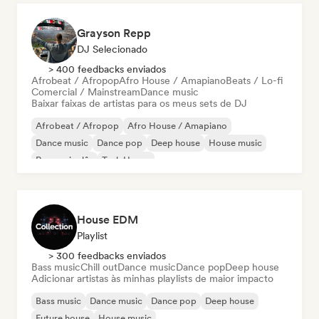
Grayson Repp
DJ Selecionado
> 400 feedbacks enviados
Afrobeat / Afropop
Afro House / Amapiano
Beats / Lo-fi
Comercial / Mainstream
Dance music
Baixar faixas de artistas para os meus sets de DJ
Afrobeat / Afropop
Afro House / Amapiano
Dance music
Dance pop
Deep house
House music
Rap em inglês
Tech House
House EDM
Playlist
> 300 feedbacks enviados
Bass music
Chill out
Dance music
Dance pop
Deep house
Adicionar artistas às minhas playlists de maior impacto
Bass music
Dance music
Dance pop
Deep house
Future house
House music