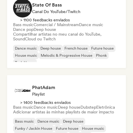
State Of Bass
Canal Do YouTube/Twitch
> 1100 feedbacks enviados
Bass music
Comercial / Mainstream
Dance music
Dance pop
Deep house
Compartilhar artistas no meu canal do YouTube,
SoundCloud ou Twitch
Dance music
Deep house
French house
Future house
House music
Melodic & Progressive House
Phonk
Tech House
PhatAdam
Playlist
> 1400 feedbacks enviados
Bass music
Dance music
Deep house
Dubstep
Eletrônica
Adicionar artistas às minhas playlists de maior impacto
Bass music
Dance music
Deep house
Funky / Jackin House
Future house
House music