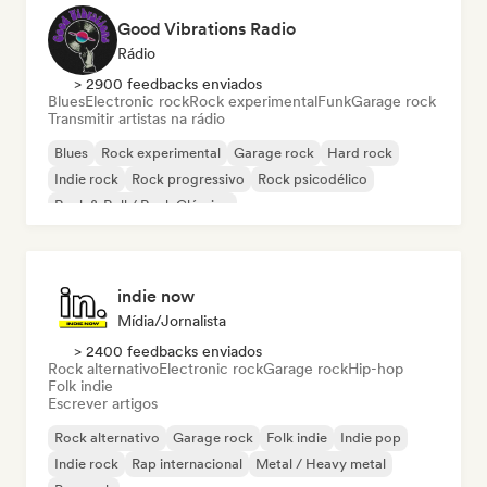
Good Vibrations Radio
Rádio
> 2900 feedbacks enviados
Blues
Electronic rock
Rock experimental
Funk
Garage rock
Transmitir artistas na rádio
Blues
Rock experimental
Garage rock
Hard rock
Indie rock
Rock progressivo
Rock psicodélico
Rock & Roll / Rock Clássico
indie now
Mídia/Jornalista
> 2400 feedbacks enviados
Rock alternativo
Electronic rock
Garage rock
Hip-hop
Folk indie
Escrever artigos
Rock alternativo
Garage rock
Folk indie
Indie pop
Indie rock
Rap internacional
Metal / Heavy metal