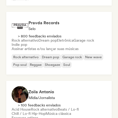
Pop rock
Pravda Records
Selo
> 800 feedbacks enviados
Rock alternativo
Dream pop
Eletrônica
Garage rock
Indie pop
Assinar artistas e/ou lançar suas músicas
Rock alternativo
Dream pop
Garage rock
New wave
Pop soul
Reggae
Shoegaze
Soul
Zoila Antonio
Mídia/Jornalista
> 100 feedbacks enviados
Acid House
Rock alternativo
Beats / Lo-fi
Chill / Lo-fi Hip-Hop
Música clássica
Escrever artigos