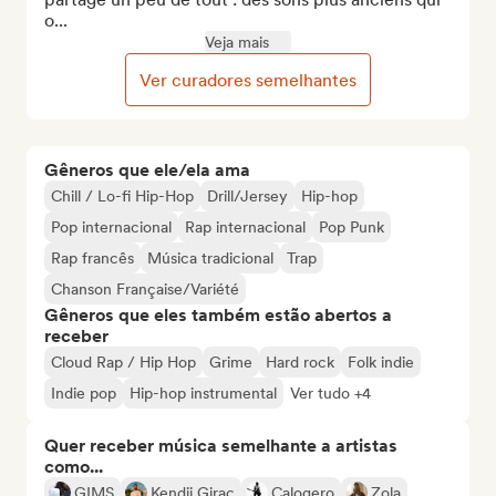
o...
Veja mais
Ver curadores semelhantes
Gêneros que ele/ela ama
Chill / Lo-fi Hip-Hop
Drill/Jersey
Hip-hop
Pop internacional
Rap internacional
Pop Punk
Rap francês
Música tradicional
Trap
Chanson Française/Variété
Gêneros que eles também estão abertos a
receber
Cloud Rap / Hip Hop
Grime
Hard rock
Folk indie
Indie pop
Hip-hop instrumental
Ver tudo +4
Quer receber música semelhante a artistas
como...
GIMS
Kendji Girac
Calogero
Zola