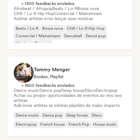
> 1300 feedbacks enviados
Afrobeat / Afropop
Beats / Lo-fi
Bossa nova
Chill / Lo-fi Hip-Hop
Comercial / Mainstream
Assinar artistas e/ou lançar suas músicas
Beats / Lo-fi
Bossa nova
Chill / Lo-fi Hip-Hop
Comercial / Mainstream
Dancehall
Dance pop
Hip-hop
Pop soul
Tommy Menger
Booker, Playlist
> 1800 feedbacks enviados
Dance music
Dance pop
Deep house
Disco
Electropop
Achar ou propor oportunidades de eventos ao vivo aos
artistas
Adicionar artistas às minhas playlists de maior impacto
Dance music
Dance pop
Deep house
Disco
Electropop
French house
French Pop
House music