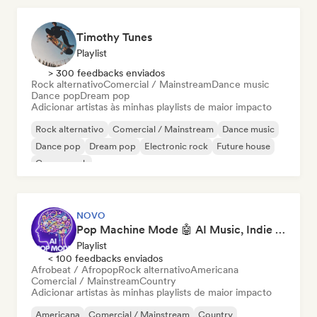
Timothy Tunes
Playlist
> 300 feedbacks enviados
Rock alternativo
Comercial / Mainstream
Dance music
Dance pop
Dream pop
Adicionar artistas às minhas playlists de maior impacto
Rock alternativo
Comercial / Mainstream
Dance music
Dance pop
Dream pop
Electronic rock
Future house
Garage rock
NOVO
Pop Machine Mode 🤖 AI Music, Indie Pop & Dream Pop
Playlist
< 100 feedbacks enviados
Afrobeat / Afropop
Rock alternativo
Americana
Comercial / Mainstream
Country
Adicionar artistas às minhas playlists de maior impacto
Americana
Comercial / Mainstream
Country