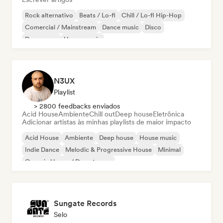
Rock alternativo
Beats / Lo-fi
Chill / Lo-fi Hip-Hop
Comercial / Mainstream
Dance music
Disco
Dream pop
House music
N3UX
Playlist
> 2800 feedbacks enviados
Acid House
Ambiente
Chill out
Deep house
Eletrônica
Adicionar artistas às minhas playlists de maior impacto
Acid House
Ambiente
Deep house
House music
Indie Dance
Melodic & Progressive House
Minimal
Organic House / Downtempo
Sungate Records
Selo