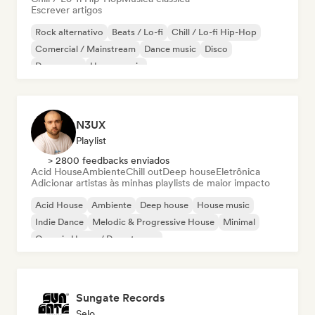
Escrever artigos
Rock alternativo
Beats / Lo-fi
Chill / Lo-fi Hip-Hop
Comercial / Mainstream
Dance music
Disco
Dream pop
House music
N3UX
Playlist
> 2800 feedbacks enviados
Acid House
Ambiente
Chill out
Deep house
Eletrônica
Adicionar artistas às minhas playlists de maior impacto
Acid House
Ambiente
Deep house
House music
Indie Dance
Melodic & Progressive House
Minimal
Organic House / Downtempo
Sungate Records
Selo