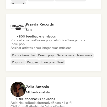
Pop rock
Pravda Records
Selo
> 800 feedbacks enviados
Rock alternativo
Dream pop
Eletrônica
Garage rock
Indie pop
Assinar artistas e/ou lançar suas músicas
Rock alternativo
Dream pop
Garage rock
New wave
Pop soul
Reggae
Shoegaze
Soul
Zoila Antonio
Mídia/Jornalista
> 100 feedbacks enviados
Acid House
Rock alternativo
Beats / Lo-fi
Chill / Lo-fi Hip-Hop
Música clássica