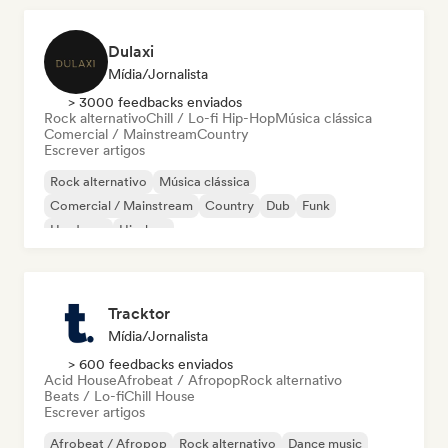
Dulaxi
Mídia/Jornalista
> 3000 feedbacks enviados
Rock alternativo
Chill / Lo-fi Hip-Hop
Música clássica
Comercial / Mainstream
Country
Escrever artigos
Rock alternativo
Música clássica
Comercial / Mainstream
Country
Dub
Funk
Hardcore
Hip-hop
Tracktor
Mídia/Jornalista
> 600 feedbacks enviados
Acid House
Afrobeat / Afropop
Rock alternativo
Beats / Lo-fi
Chill House
Escrever artigos
Afrobeat / Afropop
Rock alternativo
Dance music