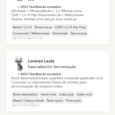
> 1300 feedbacks enviados
Afrobeat / Afropop
Beats / Lo-fi
Bossa nova
Chill / Lo-fi Hip-Hop
Comercial / Mainstream
Assinar artistas e/ou lançar suas músicas
Beats / Lo-fi
Bossa nova
Chill / Lo-fi Hip-Hop
Comercial / Mainstream
Dancehall
Dance pop
Hip-hop
Pop soul
Lorenzo Lautz
Especialista Em Sincronização
> 1600 feedbacks enviados
Rock alternativo
Dream pop
Hard rock
Indie pop
Indie rock
Licenciar ou representar faixas de artistas para
sincronização de imagem/vídeo
Rock alternativo
Hard rock
Indie pop
Indie rock
Metal / Heavy metal
New wave
Post punk
Rock psicodélico