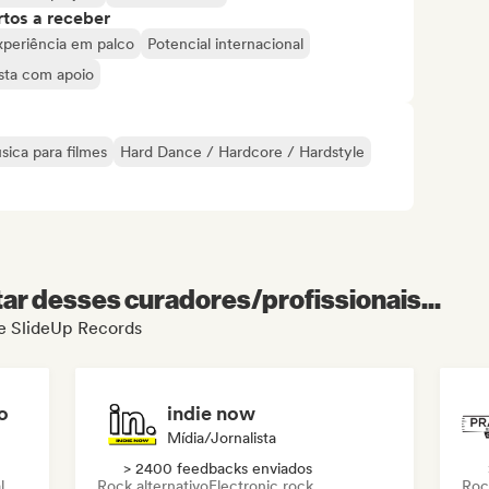
tos a receber
xperiência em palco
Potencial internacional
ista com apoio
sica para filmes
Hard Dance / Hardcore / Hardstyle
r desses curadores/profissionais...
de SlideUp Records
o
indie now
Mídia/Jornalista
> 2400 feedbacks enviados
l
Rock alternativo
Electronic rock
Roc