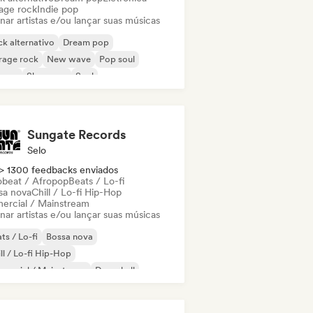
age rock
Indie pop
nar artistas e/ou lançar suas músicas
k alternativo
Dream pop
rage rock
New wave
Pop soul
ggae
Shoegaze
Soul
Sungate Records
Selo
> 1300 feedbacks enviados
obeat / Afropop
Beats / Lo-fi
sa nova
Chill / Lo-fi Hip-Hop
ercial / Mainstream
nar artistas e/ou lançar suas músicas
ts / Lo-fi
Bossa nova
ll / Lo-fi Hip-Hop
mercial / Mainstream
Dancehall
nce pop
Hip-hop
Pop soul