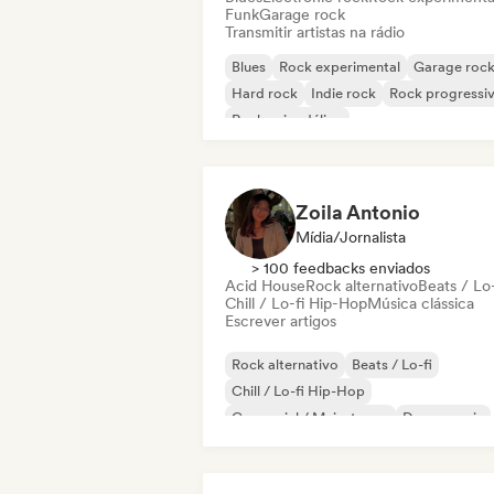
Funk
Garage rock
Transmitir artistas na rádio
Blues
Rock experimental
Garage roc
Hard rock
Indie rock
Rock progressi
Rock psicodélico
Rock & Roll / Rock Clássico
Zoila Antonio
Mídia/Jornalista
> 100 feedbacks enviados
Acid House
Rock alternativo
Beats / Lo-
Chill / Lo-fi Hip-Hop
Música clássica
Escrever artigos
Rock alternativo
Beats / Lo-fi
Chill / Lo-fi Hip-Hop
Comercial / Mainstream
Dance music
Disco
Dream pop
House music