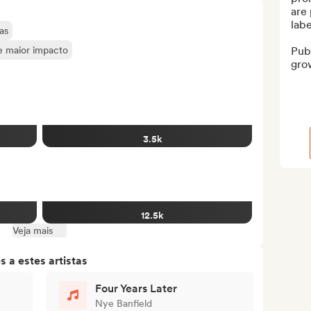
are 
labe
as
de maior impacto
Publ
grow
3.5k
12.5k
Veja mais
 a estes artistas
Four Years Later
Nye Banfield