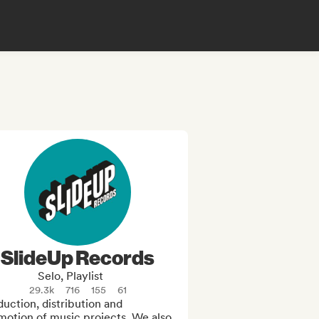
SlideUp Records
Selo, Playlist
29.3k
716
155
61
uction, distribution and 
otion of music projects. We also 