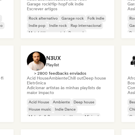
Garage rock
Hip-hop
Folk indie
Gar
Escrever artigos
Assi
k
Rock alternativo
Garage rock
Folk indie
Roc
vo
Indie pop
Indie rock
Rap internacional
Ga
Metal / Heavy metal
Pop rock
Re
N3UX
Playlist
> 2800 feedbacks enviados
fi
Acid House
Ambiente
Chill out
Deep house
Afr
Eletrônica
Bos
Adicionar artistas às minhas playlists de
Com
maior impacto
Assi
Acid House
Ambiente
Deep house
Bea
House music
Indie Dance
Chi
Melodic & Progressive House
Minimal
Co
Organic House / Downtempo
Da