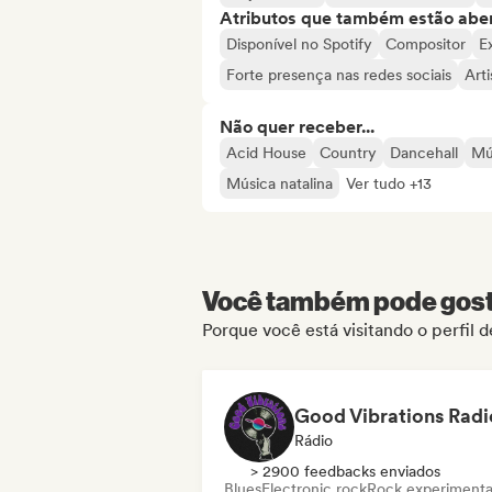
Atributos que também estão aber
Disponível no Spotify
Compositor
E
Forte presença nas redes sociais
Art
Não quer receber...
Acid House
Country
Dancehall
Mú
Música natalina
Ver tudo +13
Você também pode gosta
Porque você está visitando o perfil 
Good Vibrations Radi
Rádio
> 2900 feedbacks enviados
Blues
Electronic rock
Rock experimenta