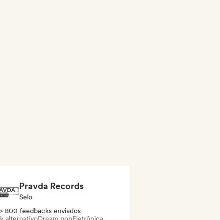
Pravda Records
Selo
> 800 feedbacks enviados
k alternativo
Dream pop
Eletrônica