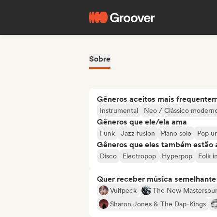
Sobre
Gêneros aceitos mais frequente
Instrumental
Neo / Clássico modern
Gêneros que ele/ela ama
Funk
Jazz fusion
Piano solo
Pop u
Gêneros que eles também estão 
Disco
Electropop
Hyperpop
Folk i
Quer receber música semelhante a
Vulfpeck
The New Mastersou
Sharon Jones & The Dap-Kings