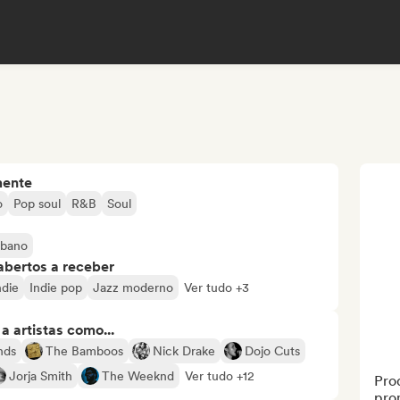
mente
o
Pop soul
R&B
Soul
rbano
abertos a receber
ndie
Indie pop
Jazz moderno
Ver tudo +3
 artistas como...
nds
The Bamboos
Nick Drake
Dojo Cuts
Jorja Smith
The Weeknd
Ver tudo +12
Prod
prom